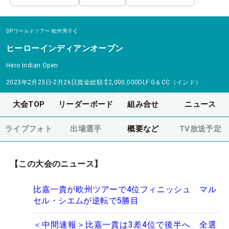
DPワールドツアー
欧州男子
ヒーローインディアンオープン
Hero Indian Open
2023年2月23日-2月26日
賞金総額
$2,000,000
DLF G＆CC（インド）
大会TOP
リーダーボード
組み合せ
ニュース
ライブフォト
出場選手
概要など
TV放送予定
【この大会のニュース】
比嘉一貴が欧州ツアーで4位フィニッシュ マル
セル・シエムが逆転で5勝目
＜中間速報＞比嘉一貴は3差4位で後半へ 全選