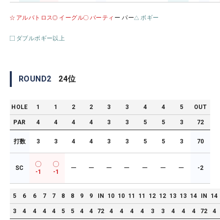
アルバトロス
イーグル
バーティ
ー パー
ボギー
ダブルボギー以上
ROUND
2
24
位
HOLE
1
1
2
2
3
3
4
4
5
OUT
PAR
4
4
4
4
3
3
5
5
3
72
打数
3
3
4
4
3
3
5
5
3
70
SC
ー
ー
ー
ー
ー
ー
ー
-2
-1
-1
5
6
6
7
7
8
8
9
9
IN
10
10
11
11
12
12
13
13
14
IN
14
3
4
4
4
4
5
5
4
4
72
4
4
4
4
3
3
4
4
4
72
4