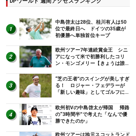
DPワールド 週間アクセスランキング
中島啓太は28位、桂川有人は50
1
位で最終日へ ドイツの35歳が
初優勝へ単独首位キープ
欧州ツアー7年連続賞金王 シニ
2
アになって米で初勝利したコリ
ン・モンゴメリー【きょうは誰の
誕生日？】
“芝の王者”のスイングが美しすぎ
3
る！ ロジャー・フェデラーが
「新しい趣味」としてゴルフに挑
戦中！
欧州初Vの中島啓太が帰国 帰路
4
の“3時間半”で考えた「なんで優
勝できたのか」
欧州ツアーは地元スコットランド