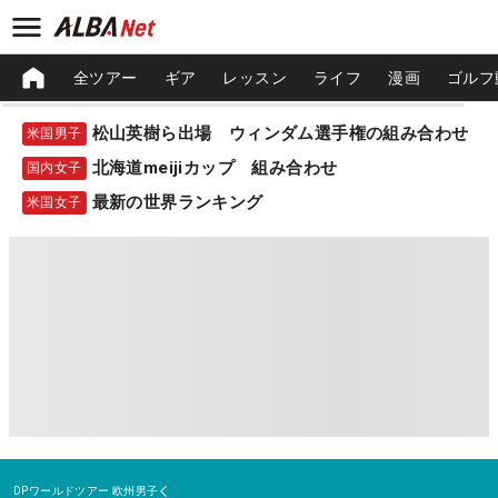
全ツアー
ギア
レッスン
ライフ
漫画
ゴルフ
松山英樹ら出場 ウィンダム選手権の組み合わせ
米国男子
北海道meijiカップ 組み合わせ
国内女子
最新の世界ランキング
米国女子
DPワールドツアー
欧州男子