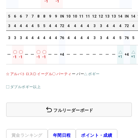
-1
-1
5
6
6
7
7
8
8
9
9
IN
10
10
11
11
12
12
13
13
14
IN
14
3
4
4
4
4
5
5
4
4
72
4
4
4
4
3
3
4
4
4
72
4
3
3
3
4
4
4
4
4
4
76
4
4
4
4
3
3
4
4
5
76
5
ー
ー
ー
ー
ー
+4
ー
ー
ー
ー
ー
ー
ー
ー
+4
+1
+1
-1
-1
-1
-1
アルバトロス
イーグル
バーティ
ー パー
ボギー
ダブルボギー以上
フルリーダーボード
賞金ランキング
年間日程
ポイント・成績