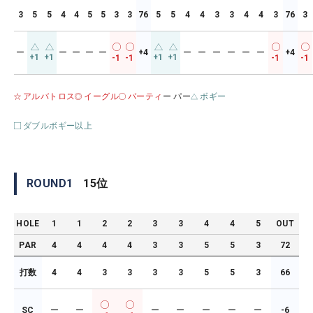
3
5
5
4
4
5
5
3
3
76
5
5
4
4
3
3
4
4
3
76
3
ー
ー
ー
ー
ー
+4
ー
ー
ー
ー
ー
ー
+4
+1
+1
+1
+1
-1
-1
-1
-1
アルバトロス
イーグル
バーティ
ー パー
ボギー
ダブルボギー以上
ROUND
1
15
位
HOLE
1
1
2
2
3
3
4
4
5
OUT
PAR
4
4
4
4
3
3
5
5
3
72
打数
4
4
3
3
3
3
5
5
3
66
SC
ー
ー
ー
ー
ー
ー
ー
-6