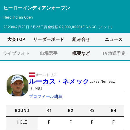
ヒーローインディアンオープン
Hero Indian Open
2023年2月23日-2月26日
賞金総額
$2,000,000
DLF G＆CC（インド）
大会TOP
リーダーボード
組み合せ
ニュース
ライブフォト
出場選手
概要など
TV放送予定
オーストリア
ルーカス・ネメック
Lukas Nemecz
（
36
歳）
プロフィール
成績
ROUND
R
1
R
2
R
3
R
4
HOLE
F
F
F
F