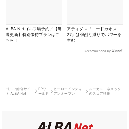
ALBA Netゴルフ場予約／【毎
アディダス『コードカオス
週更新】特別優待プランはこ
27』は強烈な蹴りでパワーを
ちら！
生む
Recommended by
ゴルフ総合サイ
DPワ
ヒーローインディ
ルーカス・ネメック
ト ALBA Net
ールド
アンオープン
のスコア詳細