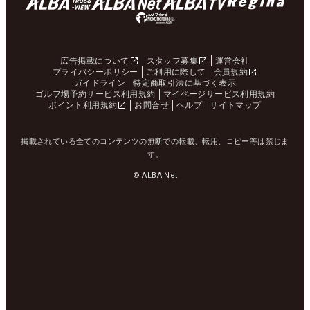
広告掲載について
スタッフ募集
運営会社
プライバシーポリシー
ご利用に際して
会員規約
ガイドライン
特定商取引法に基づく表示
ゴルフ場予約サービス利用規約
マイページサービス利用規約
ポイント利用規約
お問合せ
ヘルプ
サイトマップ
掲載されている全てのコンテンツの無断での転載、転用、コピー等は禁じま
す。
© ALBA Net