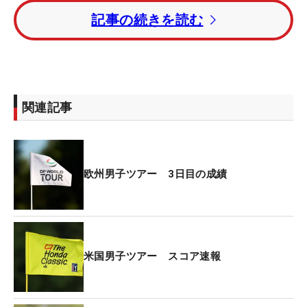
ル1アンダーの16位タイ。岩崎亜久竜がトータル3オ
記事の続きを読む
ーバー・48位タイで最終ラウンドに向かう。
トータル11アンダーの首位にヤニク・ポール（ドイ
ツ）。1打差の2位にマルセル・シエム（ドイツ）。
トータル8アンダーの3位にヨースト・ルーテン（オ
関連記事
ランダ）が続く。
前週優勝のトービヨン・オルセン（デンマーク）は
トータル5アンダーの4位タイグループにつけてい
欧州男子ツアー 3日目の成績
る。
米国男子ツアー スコア速報