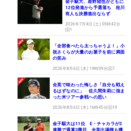
金子駆大、星野陸也がともに
12位発進から予選落ち 桂川
有人も決勝進出ならず
2026年7月4日 (土) 05時42分
1
「全部食べたら太っちゃうよ！」小
祝さくらが大量のお菓子を前に満面
の笑み
2026年8月6日 (木) 14時09分
7
全英で味わった悔しさ「自分も戦え
るはずなのに」 佐久間朱莉に強ま
った米ツアー参戦への思い
2026年8月6日 (木) 16時45分
19
金子駆大は11位 E・チャカラが2
連勝で通算3勝目、全英出場権も獲