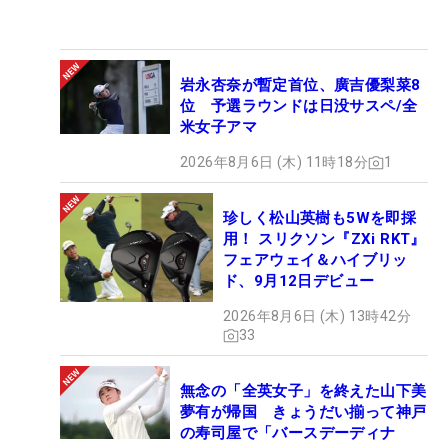
岩永杏奈が暫定首位、廣吉優梨菜8
位 予選ラウンドは日没サスペ/全
米女子アマ
2026年8月6日 (木) 11時18分
1
珍しく松山英樹も5Wを即採
用！ スリクソン『ZXi RKT』
フェアウェイ＆ハイブリッ
ド、9月12日デビュー
2026年8月6日 (木) 13時42分
33
無念の「全英女子」を終えた山下美
夢有が帰国 きょうだい揃って神戸
の寿司屋で「バースデーディナ