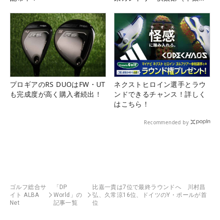
県）
プロギアのRS DUOはFW・UT
ネクストヒロイン選手とラウ
も完成度が高く購入者続出！
ンドできるチャンス！詳しく
はこちら！
Recommended by
ゴルフ総合サ
「DP
比嘉一貴は7位で最終ラウンドへ 川村昌
イト ALBA
World」の
弘、久常涼16位、ドイツのY・ポールが首
Net
記事一覧
位