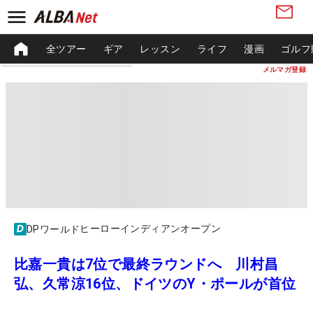
全ツアー
ギア
レッスン
ライフ
漫画
ゴルフ
メルマガ登録
ヒーローインディアンオープン
DPワールド
比嘉一貴は7位で最終ラウンドへ 川村昌
弘、久常涼16位、ドイツのY・ポールが首位