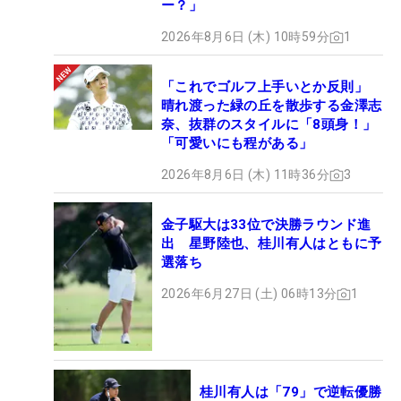
ー？」
2026年8月6日 (木) 10時59分
1
「これでゴルフ上手いとか反則」
晴れ渡った緑の丘を散歩する金澤志
奈、抜群のスタイルに「8頭身！」
「可愛いにも程がある」
2026年8月6日 (木) 11時36分
3
金子駆大は33位で決勝ラウンド進
出 星野陸也、桂川有人はともに予
選落ち
2026年6月27日 (土) 06時13分
1
桂川有人は「79」で逆転優勝