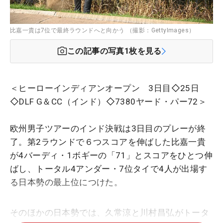
比嘉一貴は7位で最終ラウンドへと向かう （撮影：GettyImages）
この記事の写真
1
枚を見る
＜ヒーローインディアンオープン 3日目◇25日
◇DLF G＆CC（インド）◇7380ヤード・パー72＞
欧州男子ツアーのインド決戦は3日目のプレーが終
了。第2ラウンドで６つスコアを伸ばした比嘉一貴
が4バーディ・1ボギーの「71」とスコアをひとつ伸
ばし、トータル4アンダー・7位タイで4人が出場す
る日本勢の最上位につけた。
そのほかの日本勢では、久常涼と川村昌弘がトータ