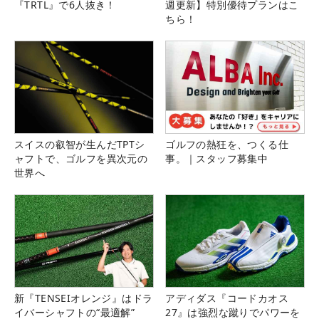
『TRTL』で6人抜き！
週更新】特別優待プランはこ
ちら！
スイスの叡智が生んだTPTシ
ゴルフの熱狂を、つくる仕
ャフトで、ゴルフを異次元の
事。｜スタッフ募集中
世界へ
新『TENSEIオレンジ』はドラ
アディダス『コードカオス
イバーシャフトの“最適解”
27』は強烈な蹴りでパワーを