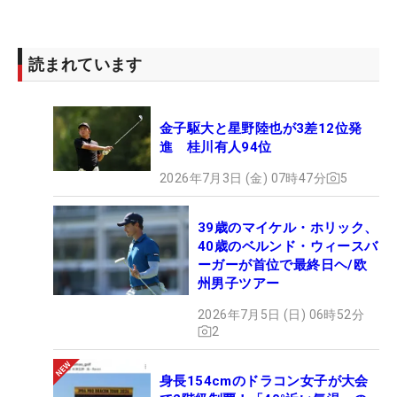
読まれています
金子駆大と星野陸也が3差12位発
進 桂川有人94位
2026年7月3日 (金) 07時47分
5
39歳のマイケル・ホリック、
40歳のベルンド・ウィースバ
ーガーが首位で最終日ヘ/欧
州男子ツアー
2026年7月5日 (日) 06時52分
2
身長154cmのドラコン女子が大会