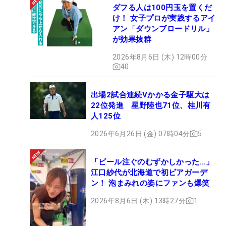
ダフる人は100円玉を置くだ
け！ 女子プロが実践するアイ
アン「ダウンブロードリル」
が効果抜群
2026年8月6日 (木) 12時00分
40
出場2試合連続Vかかる金子駆大は
22位発進 星野陸也71位、桂川有
人125位
2026年6月26日 (金) 07時04分
5
「ビール注ぐのむずかしかった…」
江口紗代が北海道で初ビアガーデ
ン！ 泡まみれの姿にファンも爆笑
2026年8月6日 (木) 13時27分
1