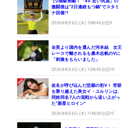
で2階級制覇！「40°近い気温」の
激闘後は“2日連続もつ鍋”でスタミ
ナ回復!?
2026年8月6日 (木) 10時43分
9
全英より国内を選んだ河本結 女王
レースで離されるも桑木志帆のVに
「刺激をもらいました」
2026年8月6日 (木) 15時45分
19
改名が呼び込んだ悲願の初V！ 苦節
を乗り越えた美女イ・ユルリンは、
同姓同名7人の混戦から這い上がっ
た“新星ヒロイン”
2026年8月6日 (木) 11時30分
15