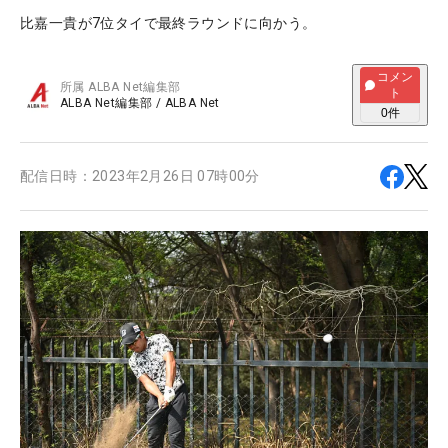
比嘉一貴が7位タイで最終ラウンドに向かう。
コメン
所属
ALBA Net編集部
ト
ALBA Net編集部
/
ALBA Net
0
件
配信日時：
2023年2月26日 07時00分