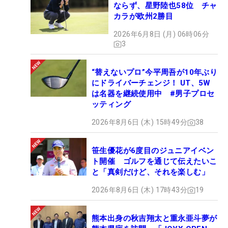
ならず、星野陸也58位 チャ
カラが欧州2勝目
2026年6月8日 (月) 06時06分
3
“替えないプロ”今平周吾が10年ぶり
にドライバーチェンジ！ UT、5W
は名器を継続使用中 #男子プロセ
ッティング
2026年8月6日 (木) 15時49分
38
笹生優花が6度目のジュニアイベン
ト開催 ゴルフを通じて伝えたいこ
と「真剣だけど、それを楽しむ」
2026年8月6日 (木) 17時43分
19
熊本出身の秋吉翔太と重永亜斗夢が