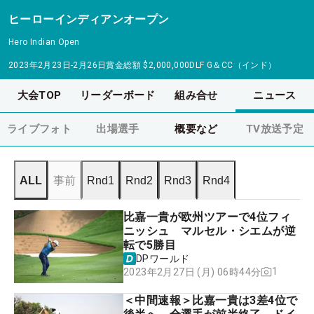
ヒーローインディアンオープン
Hero Indian Open
2023年2月23日-2月26日
賞金総額
$2,000,000
DLF G＆CC（インド）
大会TOP
リーダーボード
組み合せ
ニュース
ライブフォト
出場選手
概要など
TV放送予定
ALL
事前
Rnd1
Rnd2
Rnd3
Rnd4
比嘉一貴が欧州ツアーで4位フィ
ニッシュ マルセル・シエムが逆
転で5勝目
DPワールド
1
2023年2月27日 (月) 06時44分
＜中間速報＞比嘉一貴は3差4位で