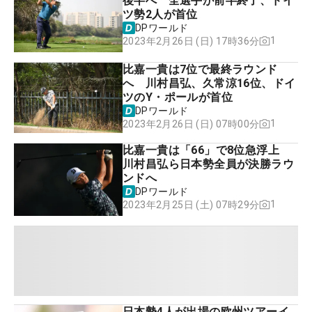
後半へ 全選手が前半終了、ドイ
ツ勢2人が首位
DPワールド
1
2023年2月26日 (日) 17時36分
比嘉一貴は7位で最終ラウンド
へ 川村昌弘、久常涼16位、ドイ
ツのY・ポールが首位
DPワールド
1
2023年2月26日 (日) 07時00分
比嘉一貴は「66」で8位急浮上
川村昌弘ら日本勢全員が決勝ラウ
ンドへ
DPワールド
1
2023年2月25日 (土) 07時29分
日本勢4人が出場の欧州ツアーイ