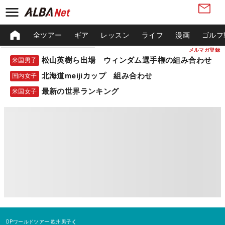
全ツアー
ギア
レッスン
ライフ
漫画
ゴルフ
メルマガ登録
松山英樹ら出場 ウィンダム選手権の組み合わせ
米国男子
北海道meijiカップ 組み合わせ
国内女子
最新の世界ランキング
米国女子
DPワールドツアー
欧州男子