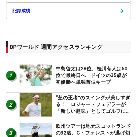
→
記録成績
DPワールド 週間アクセスランキング
中島啓太は28位、桂川有人は50
1
位で最終日へ ドイツの35歳が
初優勝へ単独首位キープ
“芝の王者”のスイングが美しすぎ
2
る！ ロジャー・フェデラーが
「新しい趣味」としてゴルフに挑
戦中！
欧州ツアーは地元スコットランド
3
の32歳、G・フォレストが逃げ切