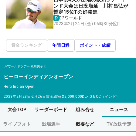
ンド大会は日没順延 川村昌弘が
暫定15位Tの好発進
DPワールド
1
2023年2月24日 (金) 06時30分
賞金ランキング
年間日程
ポイント・成績
DPワールドツアー
欧州男子
ヒーローインディアンオープン
Hero Indian Open
2023年2月23日-2月26日
賞金総額
$2,000,000
DLF G＆CC（インド）
大会TOP
リーダーボード
組み合せ
ニュース
ライブフォト
出場選手
概要など
TV放送予定