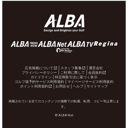
広告掲載について
スタッフ募集
運営会社
プライバシーポリシー
ご利用に際して
会員規約
ガイドライン
特定商取引法に基づく表示
ゴルフ場予約サービス利用規約
マイページサービス利用規約
ポイント利用規約
お問合せ
ヘルプ
サイトマップ
掲載されている全てのコンテンツの無断での転載、転用、コピー等は禁じま
す。
© ALBA Net