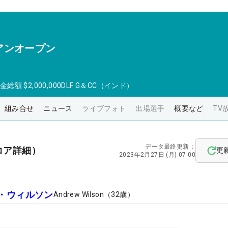
アンオープン
金総額
$2,000,000
DLF G＆CC（インド）
組み合せ
ニュース
ライブフォト
出場選手
概要など
TV
データ最終更新：
コア詳細）
更
2023年2月27日 (月) 07:00
・ウィルソン
Andrew Wilson
（
32
歳）