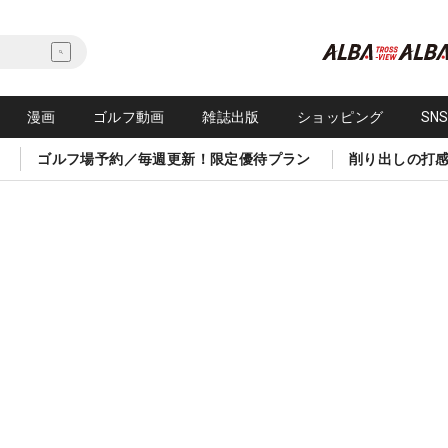
漫画
ゴルフ動画
雑誌出版
ショッピング
SN
ゴルフ場予約／毎週更新！限定優待プラン
削り出しの打