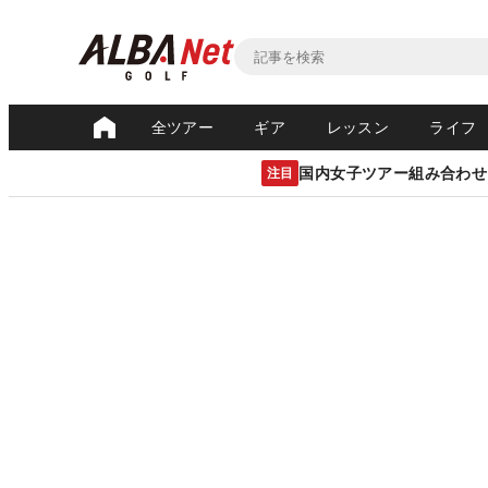
全ツアー
ギア
レッスン
ライフ
国内女子ツアー組み合わせ
注目