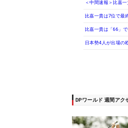
＜中間速報＞比嘉一
比嘉一貴は7位で最
比嘉一貴は「66」
日本勢4人が出場の
DPワールド 週間ア