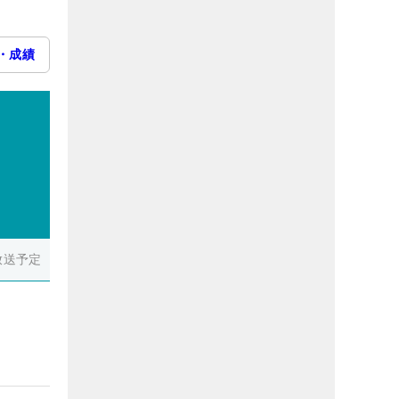
・成績
放送予定