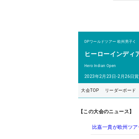
DPワールドツアー
欧州男子
ヒーローインディ
Hero Indian Open
2023年2月23日-2月26日
賞
大会TOP
リーダーボード
【この大会のニュース】
比嘉一貴が欧州ツア