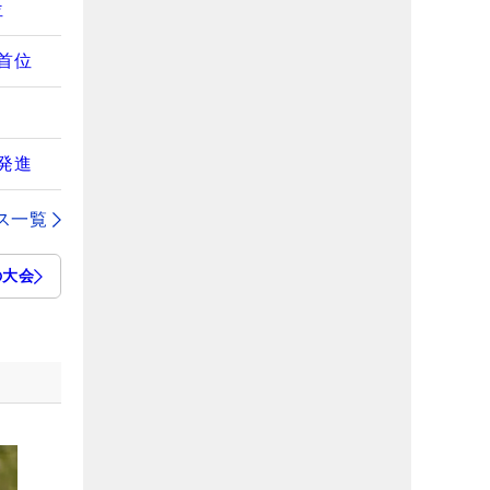
位
首位
発進
ス一覧
の大会