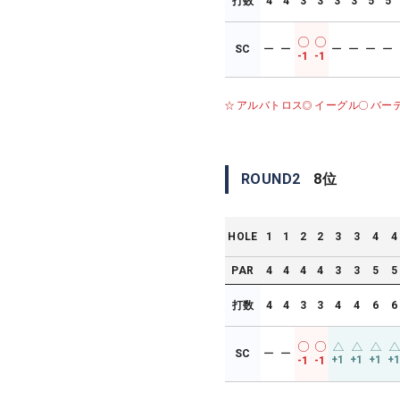
打数
4
4
3
3
3
3
5
5
SC
ー
ー
ー
ー
ー
ー
-1
-1
アルバトロス
イーグル
バー
ROUND
2
8
位
HOLE
1
1
2
2
3
3
4
4
PAR
4
4
4
4
3
3
5
5
打数
4
4
3
3
4
4
6
6
SC
ー
ー
+1
+1
+1
+
-1
-1