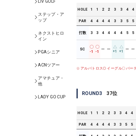
LIV GOLF
HOLE
1
1
2
2
3
3
4
4
ステップ・ア
ップ
PAR
4
4
4
4
3
3
5
5
打数
3
3
4
4
4
4
5
5
ネクストヒロ
イン
SC
ー
ー
ー
ー
+1
+1
-1
-1
PGAシニア
ACNツアー
アルバトロス
イーグル
バー
アマチュア・
他
ROUND
3
37
位
LADY GO CUP
HOLE
1
1
2
2
3
3
4
4
PAR
4
4
4
4
3
3
5
5