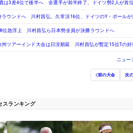
貴は3差4位で後半へ 全選手が前半終了、ドイツ勢2人が首
終ラウンドへ 川村昌弘、久常涼16位、ドイツのY・ポールが
で8位急浮上 川村昌弘ら日本勢全員が決勝ラウンドへ
欧州ツアーインド大会は日没順延 川村昌弘が暫定15位Tの好
ニュー
前の大会
次
クセスランキング