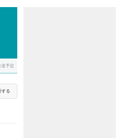
放送予定
新する