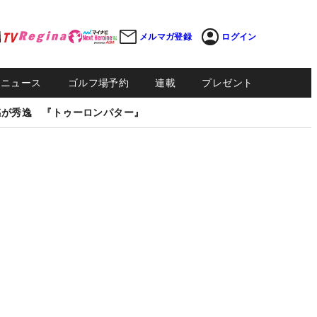
メルマガ登録
ログイン
Sニュース
ゴルフ場予約
連載
プレゼント
感が秀逸 『トゥーロンパター』