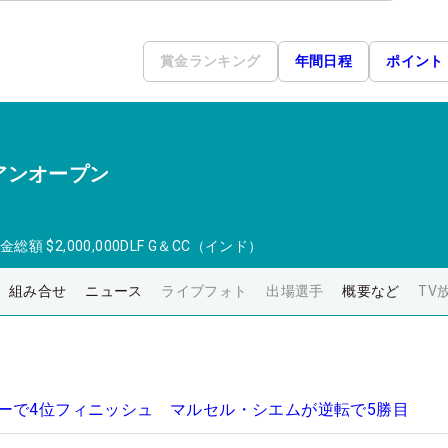
賞金ランキング
年間日程
ポイント
アンオープン
金総額
$2,000,000
DLF G＆CC（インド）
組み合せ
ニュース
ライブフォト
出場選手
概要など
TV
ーで4位フィニッシュ マルセル・シエムが逆転で5勝目