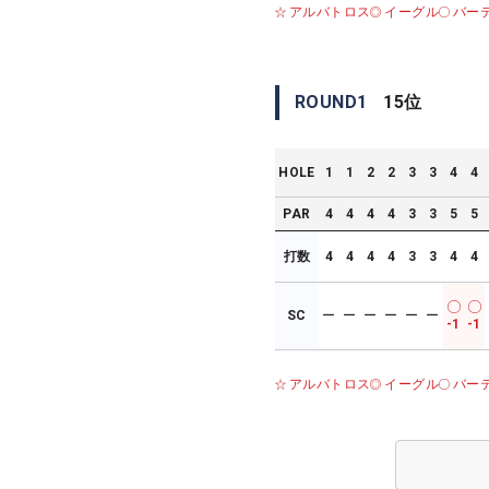
アルバトロス
イーグル
バー
ROUND
1
15
位
HOLE
1
1
2
2
3
3
4
4
PAR
4
4
4
4
3
3
5
5
打数
4
4
4
4
3
3
4
4
SC
ー
ー
ー
ー
ー
ー
-1
-1
アルバトロス
イーグル
バー