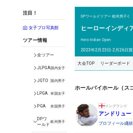
注目！
DPワールドツアー
欧州男子
ヒーローインディ
女子プロ写真館
ツアー情報
Hero Indian Open
2023年2月23日-2月26日
賞
全ツアー
大会TOP
リーダーボード
JLPGA
国内女子
JGTO
国内男子
ホールバイホール（ス
LPGA
米国女子
PGA
イングランド
米国男子
アンドリュー
DPワ
欧州男子
プロフィール
成績
ールド