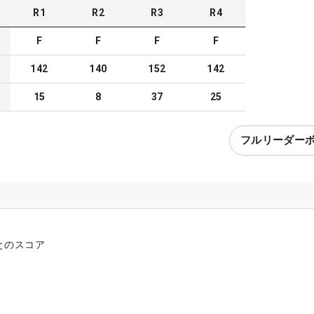
R
1
R
2
R
3
R
4
F
F
F
F
142
140
152
142
15
8
37
25
フルリーダー
とのスコア