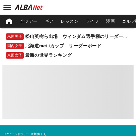
全ツアー
ギア
レッスン
ライフ
漫画
ゴルフ
松山英樹ら出場 ウィンダム選手権のリーダーボード
米国男子
北海道meijiカップ リーダーボード
国内女子
最新の世界ランキング
米国女子
DPワールドツアー
欧州男子