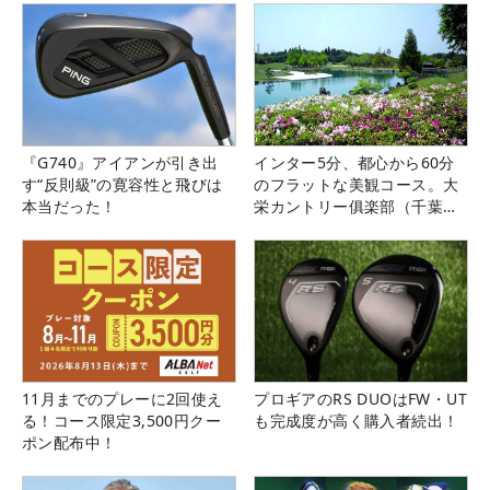
『G740』アイアンが引き出
インター5分、都心から60分
す“反則級”の寛容性と飛びは
のフラットな美観コース。大
本当だった！
栄カントリー俱楽部（千葉
県）
11月までのプレーに2回使え
プロギアのRS DUOはFW・UT
る！コース限定3,500円クー
も完成度が高く購入者続出！
ポン配布中！