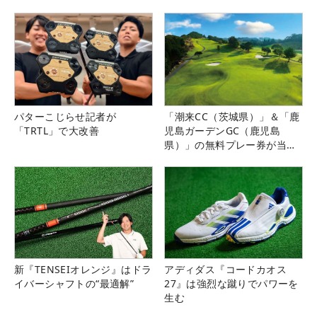
パターこじらせ記者が
「潮来CC（茨城県）」＆「鹿
「TRTL」で大改善
児島ガーデンGC（鹿児島
県）」の無料プレー券が当た
る！！
新『TENSEIオレンジ』はドラ
アディダス『コードカオス
イバーシャフトの“最適解”
27』は強烈な蹴りでパワーを
生む