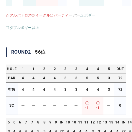
アルバトロス
イーグル
バーティ
ー パー
ボギー
ダブルボギー以上
ROUND
2
56
位
HOLE
1
1
2
2
3
3
4
4
5
OUT
PAR
4
4
4
4
3
3
5
5
3
72
打数
4
4
4
4
3
3
4
4
3
72
SC
ー
ー
ー
ー
ー
ー
ー
0
-1
-1
5
6
6
7
7
8
8
9
9
IN
10
10
11
11
12
12
13
13
14
IN
14
3
4
4
4
4
5
5
4
4
72
4
4
4
4
3
3
4
4
4
72
4