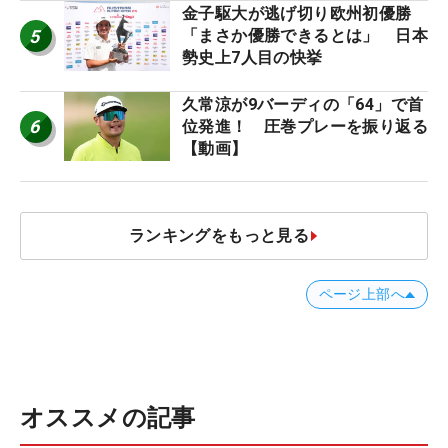
金子駆大が逃げ切り欧州初優勝
5
「まさか優勝できるとは」 日本
勢史上7人目の快挙
久常涼が9バーディの「64」で首
6
位発進！ 圧巻プレーを振り返る
【動画】
ランキングをもっと見る
ページ上部へ
オススメの記事