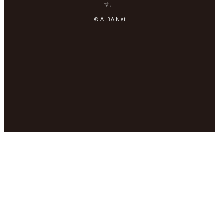
す。
© ALBA Net