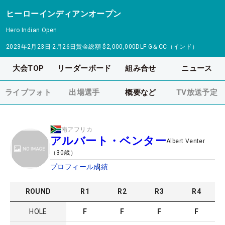
ヒーローインディアンオープン
Hero Indian Open
2023年2月23日-2月26日
賞金総額
$2,000,000
DLF G＆CC（インド）
大会TOP
リーダーボード
組み合せ
ニュース
ライブフォト
出場選手
概要など
TV放送予定
南アフリカ
アルバート・ベンター
Albert Venter
（
30
歳）
プロフィール
成績
ROUND
R
1
R
2
R
3
R
4
HOLE
F
F
F
F