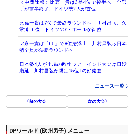
＜中間速報＞比嘉一貴は3差4位で後半へ 全選
手が前半終了、ドイツ勢2人が首位
比嘉一貴は7位で最終ラウンドへ 川村昌弘、久
常涼16位、ドイツのY・ポールが首位
比嘉一貴は「66」で8位急浮上 川村昌弘ら日本
勢全員が決勝ラウンドへ
日本勢4人が出場の欧州ツアーインド大会は日没
順延 川村昌弘が暫定15位Tの好発進
ニュース一覧
前の大会
次の大会
DPワールド (欧州男子) メニュー