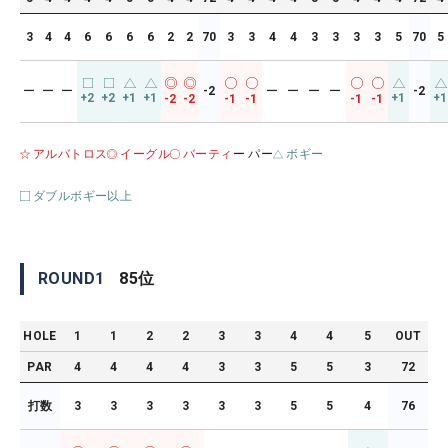
3
4
4
6
6
6
6
2
2
70
3
3
4
4
3
3
3
3
5
70
5
ー
ー
ー
-2
ー
ー
ー
ー
-2
+2
+2
+1
+1
+1
+1
-2
-2
-1
-1
-1
-1
アルバトロス
イーグル
バーティ
ー パー
ボギー
ダブルボギー以上
ROUND
1
85
位
HOLE
1
1
2
2
3
3
4
4
5
OUT
PAR
4
4
4
4
3
3
5
5
3
72
打数
3
3
3
3
3
3
5
5
4
76