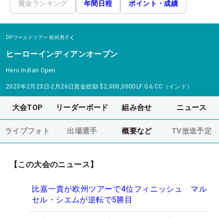
賞金ランキング
年間日程
ポイント・成績
DPワールドツアー
欧州男子
ヒーローインディアンオープン
Hero Indian Open
2023年2月23日-2月26日
賞金総額
$2,000,000
DLF G＆CC（インド）
大会TOP
リーダーボード
組み合せ
ニュース
ライブフォト
出場選手
概要など
TV放送予定
【この大会のニュース】
比嘉一貴が欧州ツアーで4位フィニッシュ マル
セル・シエムが逆転で5勝目