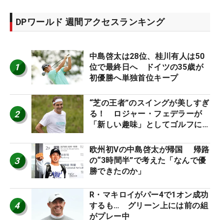
DPワールド 週間アクセスランキング
中島啓太は28位、桂川有人は50
1
位で最終日へ ドイツの35歳が
初優勝へ単独首位キープ
“芝の王者”のスイングが美しすぎ
2
る！ ロジャー・フェデラーが
「新しい趣味」としてゴルフに挑
戦中！
欧州初Vの中島啓太が帰国 帰路
3
の“3時間半”で考えた「なんで優
勝できたのか」
R・マキロイがパー4で1オン成功
4
するも… グリーン上には前の組
がプレー中