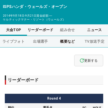
ISPSハンダ・ウェールズ・オープン
2014年9月18日-9月21日
賞金総額
―
ケルティックマナー・リゾート（ウェールズ）
大会TOP
リーダーボード
組み合せ
ニュース
ライブフォト
出場選手
概要など
TV放送予定
更新する
リーダーボード
Round
4
順位
選手名
SC
HOLE