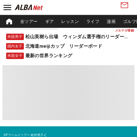
全ツアー
ギア
レッスン
ライフ
漫画
ゴルフ
メルマガ登録
松山英樹ら出場 ウィンダム選手権のリーダーボード
米国男子
北海道meijiカップ リーダーボード
国内女子
最新の世界ランキング
米国女子
DPワールドツアー
欧州男子