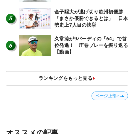
金子駆大が逃げ切り欧州初優勝
5
「まさか優勝できるとは」 日本
勢史上7人目の快挙
久常涼が9バーディの「64」で首
6
位発進！ 圧巻プレーを振り返る
【動画】
ランキングをもっと見る
ページ上部へ
オススメの記事