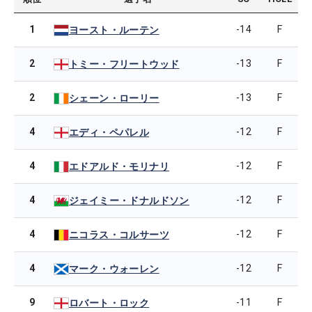
1
-14
F
ヨースト・ルーテン
2
-13
F
トミー・フリートウッド
2
-13
F
シェーン・ローリー
4
-12
F
エディ・ペパレル
4
-12
F
エドアルド・モリナリ
4
-12
F
ジェイミー・ドナルドソン
4
-12
F
ニコラス・コルサーツ
4
-12
F
マーク・ウォーレン
9
-11
F
ロバート・ロック