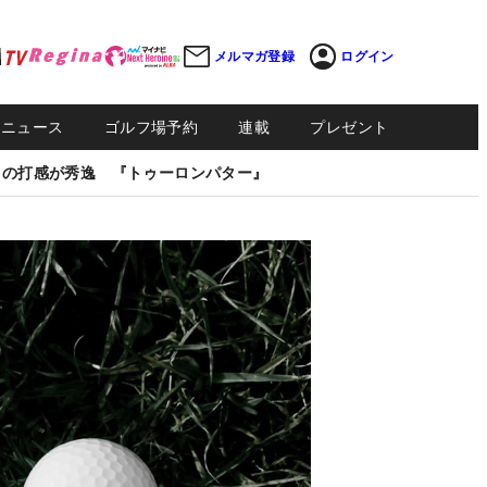
メルマガ登録
ログイン
Sニュース
ゴルフ場予約
連載
プレゼント
しの打感が秀逸 『トゥーロンパター』