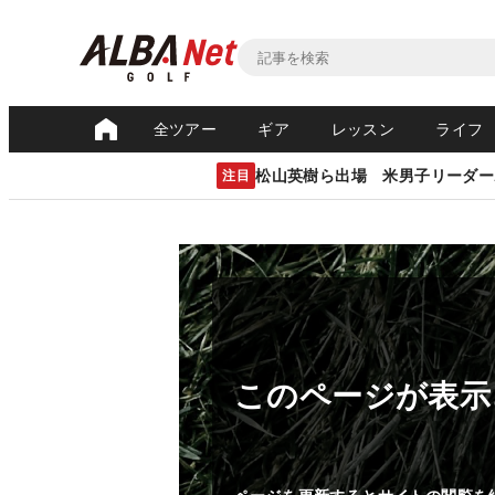
全ツアー
ギア
レッスン
ライフ
松山英樹ら出場 米男子リーダー
注目
このページが表示