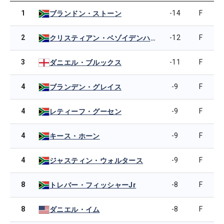
1
-14
F
ブランドン・ストーン
2
-12
F
クリスティアン・ベゾイデンハウト
3
-11
F
ダニエル・ブルックス
4
-9
F
ブランデン・グレイス
4
-9
F
レティーフ・グーセン
4
-9
F
キース・ホーン
4
-9
F
ジャスティン・ウォルタース
8
-8
F
トレバー・フィッシャーJr
8
-8
F
ダニエル・イム