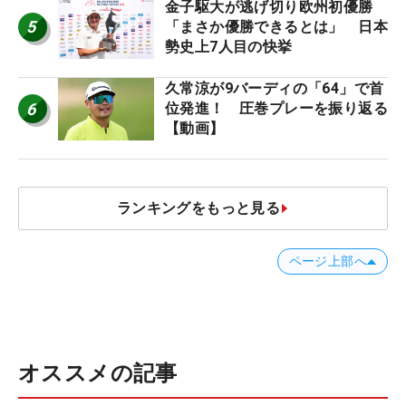
金子駆大が逃げ切り欧州初優勝
5
「まさか優勝できるとは」 日本
勢史上7人目の快挙
久常涼が9バーディの「64」で首
6
位発進！ 圧巻プレーを振り返る
【動画】
ランキングをもっと見る
ページ上部へ
オススメの記事