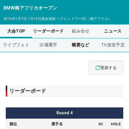
BMW南アフリカオープン
2016年1月7日-1月10日
賞金総額
―
グレンドワーGC（南アフリカ）
大会TOP
リーダーボード
組み合せ
ニュース
ライブフォト
出場選手
概要など
TV放送予定
更新する
リーダーボード
Round
4
順位
選手名
SC
HOLE