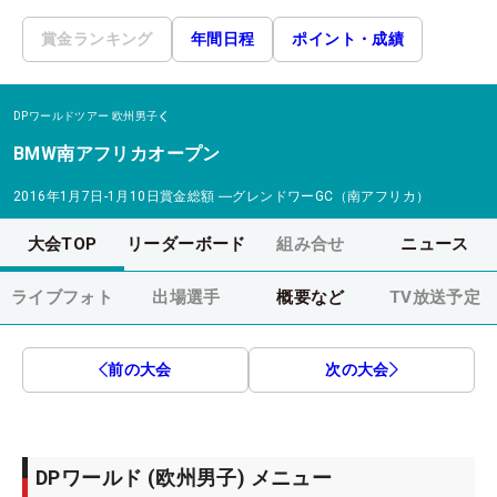
賞金ランキング
年間日程
ポイント・成績
DPワールドツアー
欧州男子
BMW南アフリカオープン
2016年1月7日-1月10日
賞金総額
―
グレンドワーGC（南アフリカ）
大会TOP
リーダーボード
組み合せ
ニュース
ライブフォト
出場選手
概要など
TV放送予定
前の大会
次の大会
DPワールド (欧州男子) メニュー