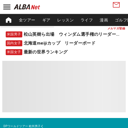
全ツアー
ギア
レッスン
ライフ
漫画
ゴルフ
メルマガ登録
松山英樹ら出場 ウィンダム選手権のリーダーボード
米国男子
北海道meijiカップ リーダーボード
国内女子
最新の世界ランキング
米国女子
DPワールドツアー
欧州男子