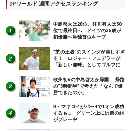
DPワールド 週間アクセスランキング
中島啓太は28位、桂川有人は50
1
位で最終日へ ドイツの35歳が
初優勝へ単独首位キープ
“芝の王者”のスイングが美しすぎ
2
る！ ロジャー・フェデラーが
「新しい趣味」としてゴルフに挑
戦中！
欧州初Vの中島啓太が帰国 帰路
3
の“3時間半”で考えた「なんで優
勝できたのか」
R・マキロイがパー4で1オン成功
4
するも… グリーン上には前の組
がプレー中