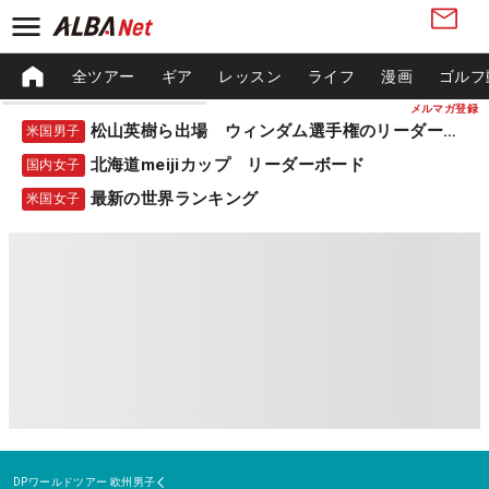
全ツアー
ギア
レッスン
ライフ
漫画
ゴルフ
メルマガ登録
松山英樹ら出場 ウィンダム選手権のリーダーボード
米国男子
北海道meijiカップ リーダーボード
国内女子
最新の世界ランキング
米国女子
DPワールドツアー
欧州男子