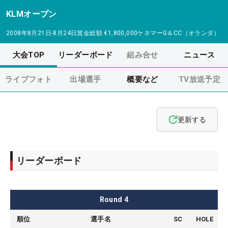
KLMオープン
2008年8月21日-8月24日
賞金総額
€1,800,000
ケネマーG＆CC（オランダ）
大会TOP
リーダーボード
組み合せ
ニュース
ライブフォト
出場選手
概要など
TV放送予定
更新する
リーダーボード
Round
4
順位
選手名
SC
HOLE