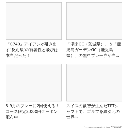
『G740』アイアンが引き出
「潮来CC（茨城県）」＆「鹿
す“反則級”の寛容性と飛びは
児島ガーデンGC（鹿児島
本当だった！
県）」の無料プレー券が当た
る！！
8-9月のプレーに2回使える！
スイスの叡智が生んだTPTシ
コース限定2,000円クーポン
ャフトで、ゴルフを異次元の
配布中！
世界へ
Recommended by