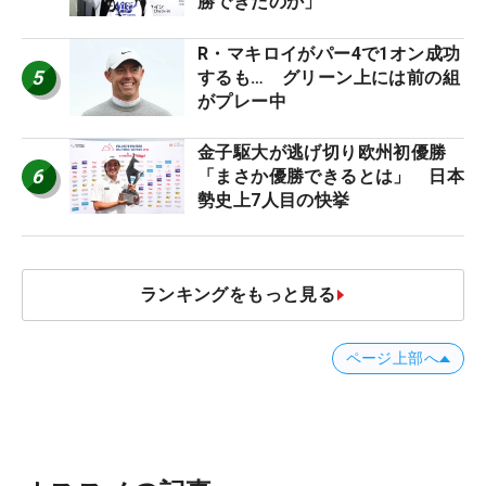
勝できたのか」
R・マキロイがパー4で1オン成功
5
するも… グリーン上には前の組
がプレー中
金子駆大が逃げ切り欧州初優勝
6
「まさか優勝できるとは」 日本
勢史上7人目の快挙
ランキングをもっと見る
ページ上部へ