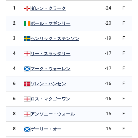
1
-24
F
ダレン・クラーク
2
-20
F
ポール・マギンリー
3
-19
F
ヘンリック・ステンソン
4
-17
F
リー・スラッタリー
4
-17
F
マーク・ウォーレン
6
-16
F
ソレン・ハンセン
6
-16
F
ロス・マクゴーワン
8
-15
F
アンソニー・ウォール
8
-15
F
ゲーリー・オー