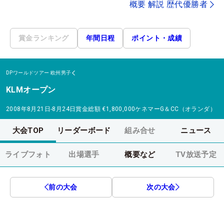
概要 解説 歴代優勝者
賞金ランキング
年間日程
ポイント・成績
DPワールドツアー
欧州男子
KLMオープン
2008年8月21日-8月24日
賞金総額
€1,800,000
ケネマーG＆CC（オランダ）
大会TOP
リーダーボード
組み合せ
ニュース
ライブフォト
出場選手
概要など
TV放送予定
前の大会
次の大会