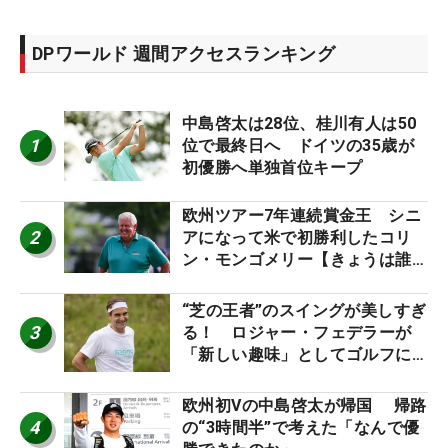
DPワールド 週間アクセスランキング
中島啓太は28位、桂川有人は50
1
位で最終日へ ドイツの35歳が
初優勝へ単独首位キープ
欧州ツアー7年連続賞金王 シニ
2
アになって米で初勝利したコリ
ン・モンゴメリー【きょうは誰の
誕生日？】
“芝の王者”のスイングが美しすぎ
3
る！ ロジャー・フェデラーが
「新しい趣味」としてゴルフに挑
戦中！
欧州初Vの中島啓太が帰国 帰路
4
の“3時間半”で考えた「なんで優