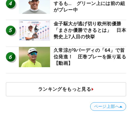
4
するも… グリーン上には前の組
がプレー中
金子駆大が逃げ切り欧州初優勝
5
「まさか優勝できるとは」 日本
勢史上7人目の快挙
久常涼が9バーディの「64」で首
6
位発進！ 圧巻プレーを振り返る
【動画】
ランキングをもっと見る
ページ上部へ