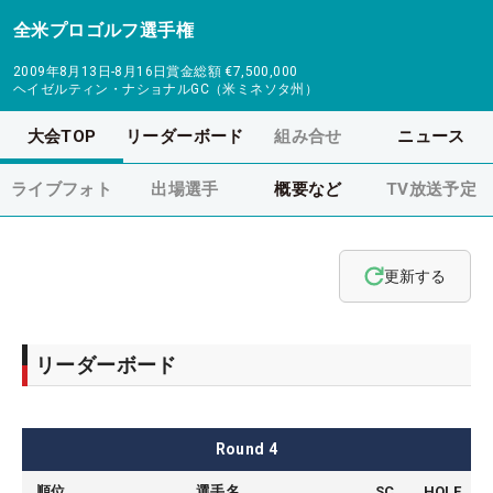
全米プロゴルフ選手権
2009年8月13日-8月16日
賞金総額
€7,500,000
ヘイゼルティン・ナショナルGC（米ミネソタ州）
大会TOP
リーダーボード
組み合せ
ニュース
ライブフォト
出場選手
概要など
TV放送予定
更新する
リーダーボード
Round
4
順位
選手名
SC
HOLE