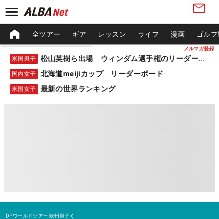
全ツアー
ギア
レッスン
ライフ
漫画
ゴルフ
メルマガ登録
松山英樹ら出場 ウィンダム選手権のリーダーボード
米国男子
北海道meijiカップ リーダーボード
国内女子
最新の世界ランキング
米国女子
DPワールドツアー
欧州男子