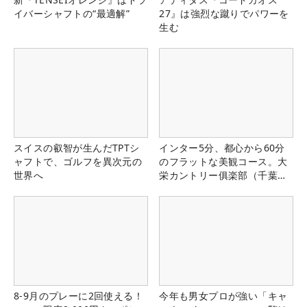
イバーシャフトの“最適解”
27』は強烈な蹴りでパワーを
生む
スイスの叡智が生んだTPTシ
インター5分、都心から60分
ャフトで、ゴルフを異次元の
のフラットな美観コース。大
世界へ
栄カントリー俱楽部（千葉
県）
8-9月のプレーに2回使える！
今年も男女プロが強い「キャ