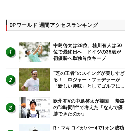
DPワールド 週間アクセスランキング
中島啓太は28位、桂川有人は50
1
位で最終日へ ドイツの35歳が
初優勝へ単独首位キープ
“芝の王者”のスイングが美しすぎ
2
る！ ロジャー・フェデラーが
「新しい趣味」としてゴルフに挑
戦中！
欧州初Vの中島啓太が帰国 帰路
3
の“3時間半”で考えた「なんで優
勝できたのか」
R・マキロイがパー4で1オン成功