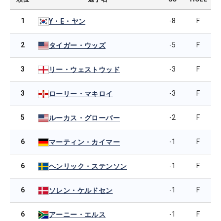
1
-8
F
Y・E・ヤン
2
-5
F
タイガー・ウッズ
3
-3
F
リー・ウェストウッド
3
-3
F
ローリー・マキロイ
5
-2
F
ルーカス・グローバー
6
-1
F
マーティン・カイマー
6
-1
F
ヘンリック・ステンソン
6
-1
F
ソレン・ケルドセン
6
-1
F
アーニー・エルス