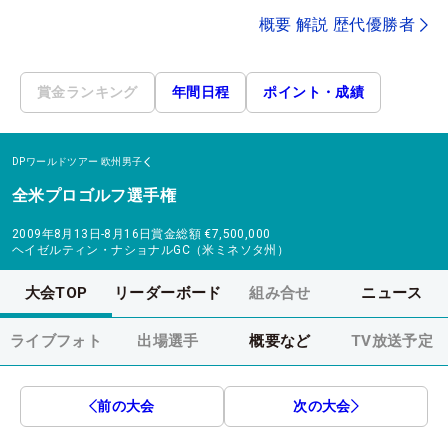
概要 解説 歴代優勝者
賞金ランキング
年間日程
ポイント・成績
DPワールドツアー
欧州男子
全米プロゴルフ選手権
2009年8月13日-8月16日
賞金総額
€7,500,000
ヘイゼルティン・ナショナルGC（米ミネソタ州）
大会TOP
リーダーボード
組み合せ
ニュース
ライブフォト
出場選手
概要など
TV放送予定
前の大会
次の大会