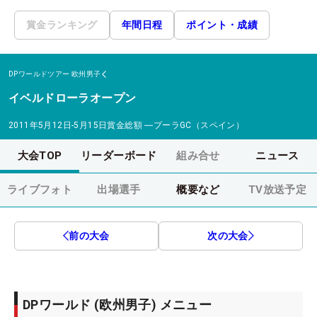
賞金ランキング
年間日程
ポイント・成績
DPワールドツアー
欧州男子
イベルドローラオープン
2011年5月12日-5月15日
賞金総額
―
プーラGC（スペイン）
大会TOP
リーダーボード
組み合せ
ニュース
ライブフォト
出場選手
概要など
TV放送予定
前の大会
次の大会
DPワールド (欧州男子) メニュー