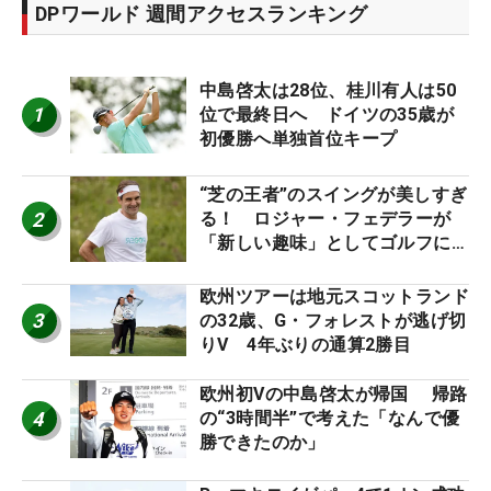
DPワールド 週間アクセスランキング
中島啓太は28位、桂川有人は50
1
位で最終日へ ドイツの35歳が
初優勝へ単独首位キープ
“芝の王者”のスイングが美しすぎ
2
る！ ロジャー・フェデラーが
「新しい趣味」としてゴルフに挑
戦中！
欧州ツアーは地元スコットランド
3
の32歳、G・フォレストが逃げ切
りV 4年ぶりの通算2勝目
欧州初Vの中島啓太が帰国 帰路
4
の“3時間半”で考えた「なんで優
勝できたのか」