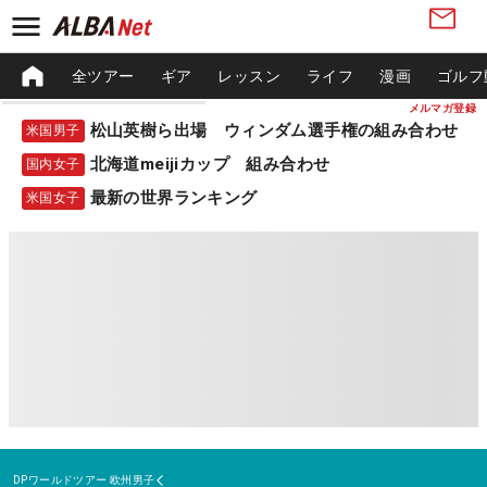
全ツアー
ギア
レッスン
ライフ
漫画
ゴルフ
メルマガ登録
松山英樹ら出場 ウィンダム選手権の組み合わせ
米国男子
北海道meijiカップ 組み合わせ
国内女子
最新の世界ランキング
米国女子
DPワールドツアー
欧州男子