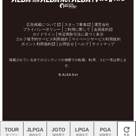
広告掲載について
スタッフ募集
運営会社
プライバシーポリシー
ご利用に際して
会員規約
ガイドライン
特定商取引法に基づく表示
ゴルフ場予約サービス利用規約
マイページサービス利用規約
ポイント利用規約
お問合せ
ヘルプ
サイトマップ
掲載されている全てのコンテンツの無断での転載、転用、コピー等は禁じま
す。
© ALBA Net
TOUR
JLPGA
JGTO
LPGA
PGA
閉じる
全ツアー
国内女子
国内男子
米国女子
米国男子
更新