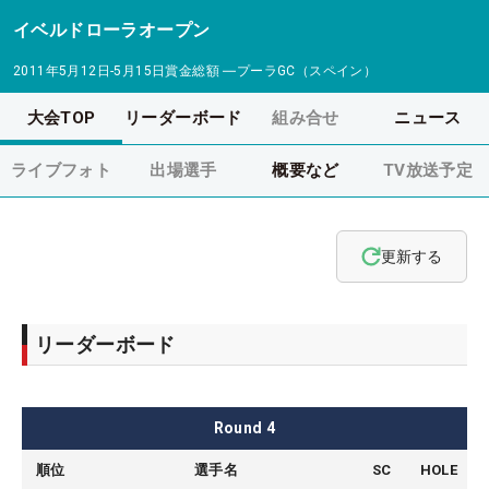
イベルドローラオープン
2011年5月12日-5月15日
賞金総額
―
プーラGC（スペイン）
大会TOP
リーダーボード
組み合せ
ニュース
ライブフォト
出場選手
概要など
TV放送予定
更新する
リーダーボード
Round
4
順位
選手名
SC
HOLE