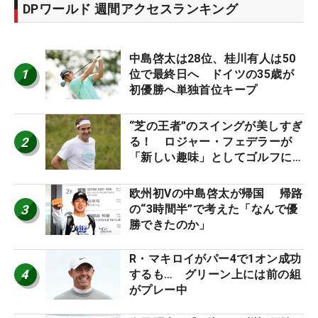
DPワールド 週間アクセスランキング
中島啓太は28位、桂川有人は50
1
位で最終日へ ドイツの35歳が
初優勝へ単独首位キープ
“芝の王者”のスイングが美しすぎ
2
る！ ロジャー・フェデラーが
「新しい趣味」としてゴルフに挑
戦中！
欧州初Vの中島啓太が帰国 帰路
3
の“3時間半”で考えた「なんで優
勝できたのか」
R・マキロイがパー4で1オン成功
4
するも… グリーン上には前の組
がプレー中