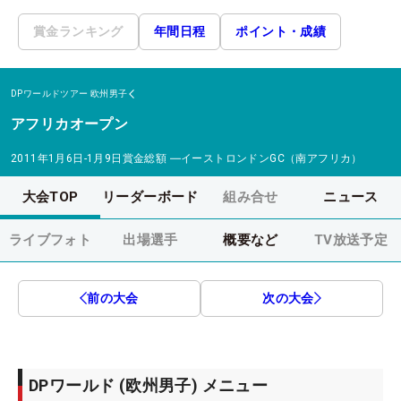
賞金ランキング
年間日程
ポイント・成績
DPワールドツアー
欧州男子
アフリカオープン
2011年1月6日-1月9日
賞金総額
―
イーストロンドンGC（南アフリカ）
大会TOP
リーダーボード
組み合せ
ニュース
ライブフォト
出場選手
概要など
TV放送予定
前の大会
次の大会
DPワールド (欧州男子) メニュー