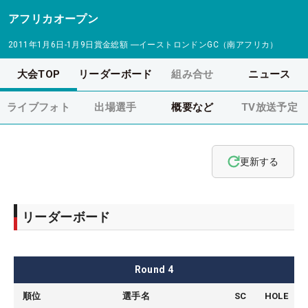
アフリカオープン
2011年1月6日-1月9日
賞金総額
―
イーストロンドンGC（南アフリカ）
大会TOP
リーダーボード
組み合せ
ニュース
ライブフォト
出場選手
概要など
TV放送予定
更新する
リーダーボード
Round
4
順位
選手名
SC
HOLE