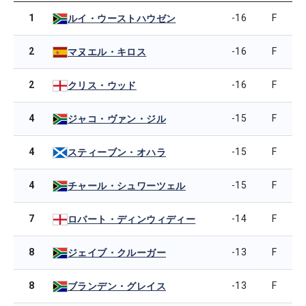
1
-16
F
ルイ・ウーストハウゼン
2
-16
F
マヌエル・キロス
2
-16
F
クリス・ウッド
4
-15
F
ジャコ・ヴァン・ジル
4
-15
F
スティーブン・オハラ
4
-15
F
チャール・シュワーツェル
7
-14
F
ロバート・ディンウィディー
8
-13
F
ジェイブ・クルーガー
8
-13
F
ブランデン・グレイス