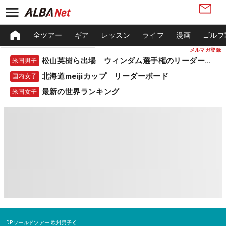
全ツアー
ギア
レッスン
ライフ
漫画
ゴルフ
メルマガ登録
松山英樹ら出場 ウィンダム選手権のリーダーボード
米国男子
北海道meijiカップ リーダーボード
国内女子
最新の世界ランキング
米国女子
DPワールドツアー
欧州男子