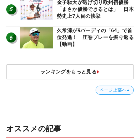
金子駆大が逃げ切り欧州初優勝
5
「まさか優勝できるとは」 日本
勢史上7人目の快挙
久常涼が9バーディの「64」で首
6
位発進！ 圧巻プレーを振り返る
【動画】
ランキングをもっと見る
ページ上部へ
オススメの記事