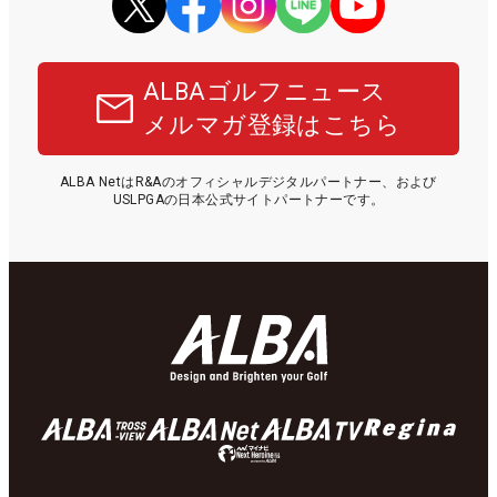
ALBAゴルフニュース
メルマガ登録はこちら
ALBA NetはR&Aのオフィシャルデジタルパートナー、および
USLPGAの日本公式サイトパートナーです。