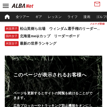
全ツアー
ギア
レッスン
ライフ
漫画
ゴルフ
メルマガ登録
松山英樹ら出場 ウィンダム選手権のリーダーボード
米国男子
北海道meijiカップ リーダーボード
国内女子
最新の世界ランキング
米国女子
このページが表示されるお客様へ
ページを更新するとサイトの閲覧を続けることがで
きます。
広告ブロッカーやトラッキング防止機能をオンにし