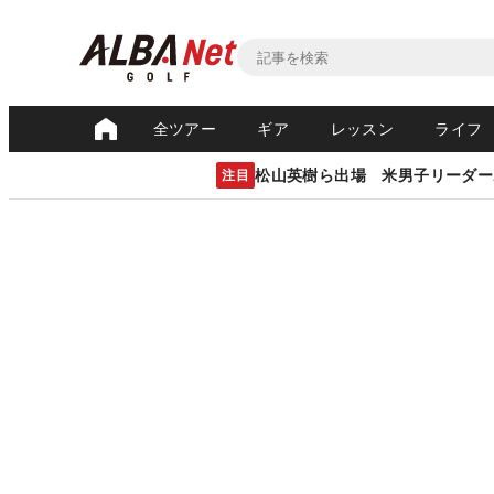
全ツアー
ギア
レッスン
ライフ
松山英樹ら出場 米男子リーダー
注目