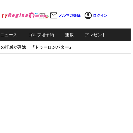
メルマガ登録
ログイン
Sニュース
ゴルフ場予約
連載
プレゼント
しの打感が秀逸 『トゥーロンパター』