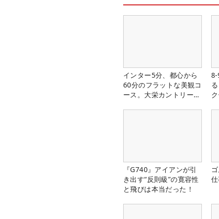
インター5分、都心から
8
60分のフラットな美観コ
る
ース。大栄カントリー俱
ク
楽部（千葉県）
『G740』アイアンが引
ゴ
き出す“反則級”の寛容性
仕
と飛びは本当だった！