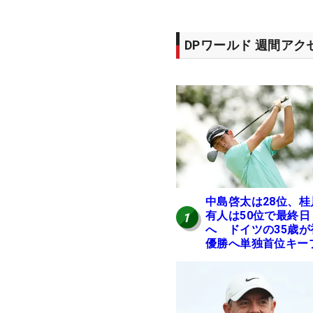
DPワールド 週間ア
中島啓太は28位、桂
有人は50位で最終日
1
へ ドイツの35歳が
優勝へ単独首位キー