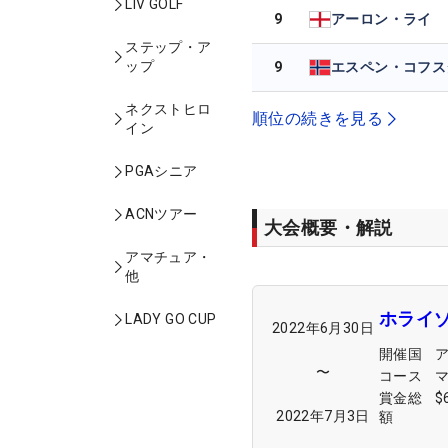
LIV GOLF
9
アーロン・ライ
ステップ・ア
ップ
9
ネクストヒロ
順位の続きを見る
イン
PGAシニア
ACNツアー
大会概要・解説
アマチュア・
他
ホライ
LADY GO CUP
2022年6月30日
開催国
〜
コース
賞金総
$
2022年7月3日
額