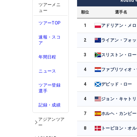
Round
ツアーメニ
ュー
順位
選手名
ツアーTOP
1
アドリアン・メロ
速報・スコ
2
ライアン・フォッ
ア
3
年間日程
4
ニュース
4
デビッド・ロー
ツアー登録
選手
4
ジョン・キャト
記録・成績
7
ホルヘ・カンピー
アジアンツア
ー
8
トービヨン・オル