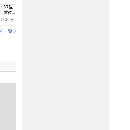
・37位
T 首位に
ス
07時30分
ス一覧