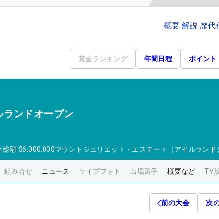
概要 解説 歴
賞金ランキング
年間日程
ポイント
ルランドオープン
金総額
$6,000,000
マウントジュリエット・エステート（アイルランド
組み合せ
ニュース
ライブフォト
出場選手
概要など
TV
前の大会
次