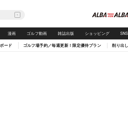
漫画
ゴルフ動画
雑誌出版
ショッピング
SN
ボード
ゴルフ場予約／毎週更新！限定優待プラン
削り出