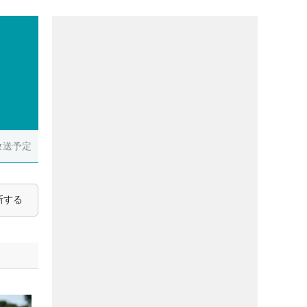
）
放送予定
新する