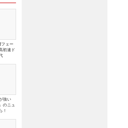
層フェー
高初速ド
代
が強い
」のニュ
ら！