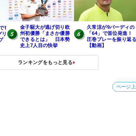
金子駆大が逃げ切り欧
久常涼が9バーディの
で1
州初優勝「まさか優勝
「64」で首位発進
5
6
グリ
できるとは」 日本勢
圧巻プレーを振り返
プ
史上7人目の快挙
【動画】
ランキングをもっと見る
ページ