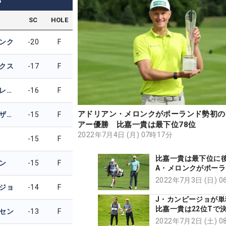
4
SC
HOLE
ンク
-20
F
クス
-17
F
スリストン・ローレンス
-16
F
アドリアン・メロンクがポーランド勢初の
ファブリツィオ・ザノッティ
-15
F
アー優勝 比嘉一貴は最下位78位
2022年7月4日 (月) 07時17分
-15
F
比嘉一貴は最下位
リン
-15
F
A・メロンクがポー
として初の欧州ツア
2022年7月3日 (日) 
ジョ
-14
F
王手
J・カンピージョが単
比嘉一貴は22位Tで
セン
-13
F
川村昌弘は予選落ち
2022年7月2日 (土) 