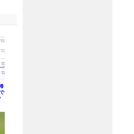
帰
で
で