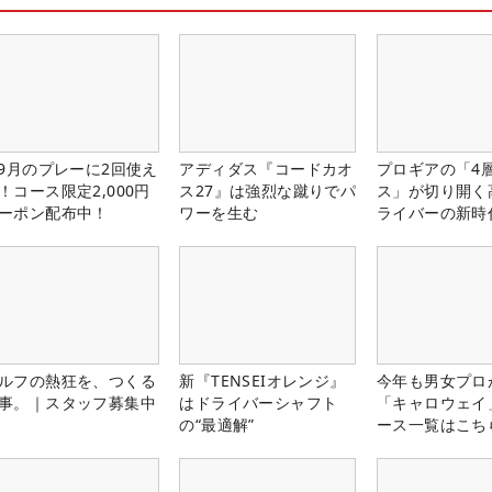
-9月のプレーに2回使え
アディダス『コードカオ
プロギアの「4
！コース限定2,000円
ス27』は強烈な蹴りでパ
ス」が切り開く
ーポン配布中！
ワーを生む
ライバーの新時
ルフの熱狂を、つくる
新『TENSEIオレンジ』
今年も男女プロ
事。｜スタッフ募集中
はドライバーシャフト
「キャロウェイ
の“最適解”
ース一覧はこち