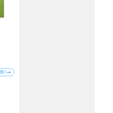
！
る
上部へ