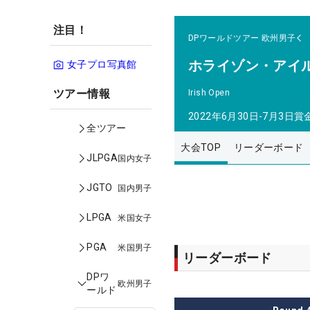
注目！
DPワールドツアー
欧州男子
ホライゾン・アイ
女子プロ写真館
ツアー情報
Irish Open
2022年6月30日-7月3日
賞
全ツアー
大会TOP
リーダーボード
JLPGA
国内女子
JGTO
国内男子
LPGA
米国女子
PGA
米国男子
リーダーボード
DPワ
欧州男子
ールド