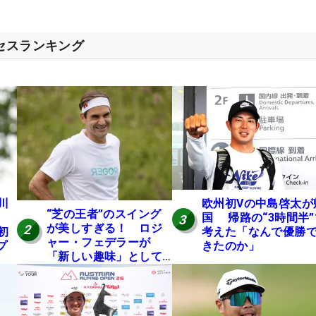
クセスランキング
川
欧州初Vの中島啓太が
“芝の王者”のスイング
国 帰路の“3時間半”
3
が美しすぎる！ ロジ
2
初
考えた「なんで優勝
ャー・フェデラーが
プ
きたのか」
「新しい趣味」として
ゴルフに挑戦中！