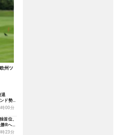
欧州ツ
に後退
ランド勢
ー優勝に
06時00分
独首位、
決勝Rへ
08時23分