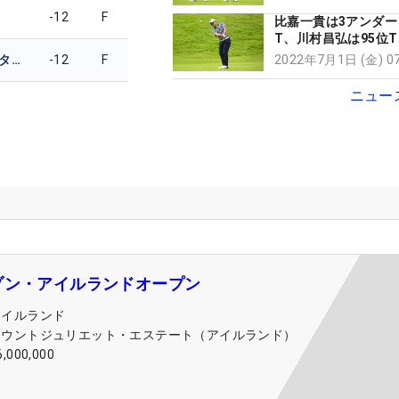
-12
F
比嘉一貴は3アンダー
T、川村昌弘は95位
ライアン・フォック
エスペン・コフスタッド
-12
F
2022年7月1日 (金) 
ニュー
ゾン・アイルランドオープン
アイルランド
マウントジュリエット・エステート（アイルランド）
6,000,000