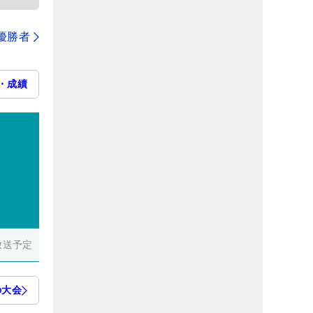
代優勝者
・成績
）
放送予定
の大会