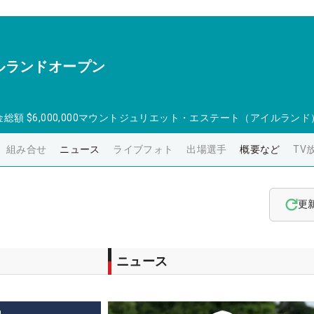
ルランドオープン
金総額
$6,000,000
マウントジュリエット・エステート（アイルランド
組み合せ
ニュース
ライブフォト
出場選手
概要など
TV
更
ニュース