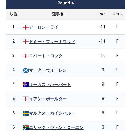
Round
4
順位
選手名
SC
HOLE
1
-11
F
アーロン・ライ
2
-11
F
トミー・フリートウッド
3
-10
F
ロバート・ロック
4
-9
F
マーク・ウォーレン
4
-9
F
ルーカス・ハーバート
6
-8
F
イアン・ポールター
6
-8
F
マルクス・カインハルト
6
-8
F
エリック・ヴァン・ローエン