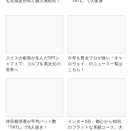
も完成度が高く購入者続出！
「TRTL」で大改善
スイスの叡智が生んだTPTシ
今年も男女プロが強い「キャ
ャフトで、ゴルフを異次元の
ロウェイ」のニュース一覧は
世界へ
こちら！
仲宗根澄香が平均パット数
インター5分、都心から60分
『TRTL』で6人抜き！
のフラットな美観コース。大