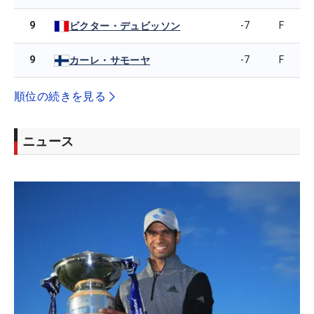
9
-7
F
ビクター・デュビッソン
9
-7
F
カーレ・サモーヤ
順位の続きを見る
ニュース