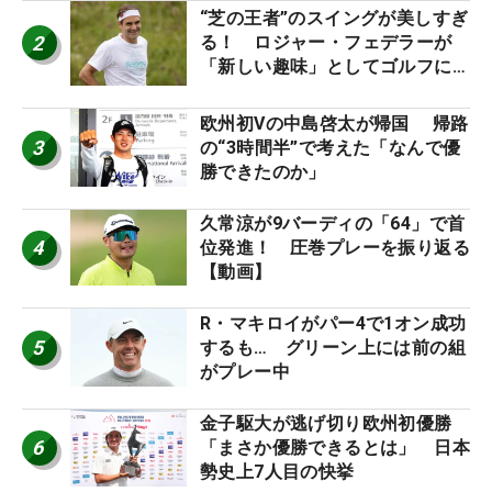
“芝の王者”のスイングが美しすぎ
2
る！ ロジャー・フェデラーが
「新しい趣味」としてゴルフに挑
戦中！
欧州初Vの中島啓太が帰国 帰路
3
の“3時間半”で考えた「なんで優
勝できたのか」
久常涼が9バーディの「64」で首
4
位発進！ 圧巻プレーを振り返る
【動画】
R・マキロイがパー4で1オン成功
5
するも… グリーン上には前の組
がプレー中
金子駆大が逃げ切り欧州初優勝
6
「まさか優勝できるとは」 日本
勢史上7人目の快挙