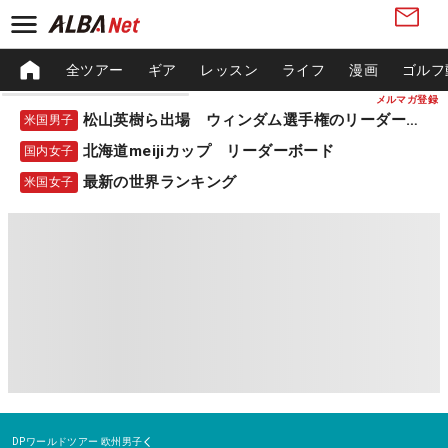
全ツアー
ギア
レッスン
ライフ
漫画
ゴルフ
メルマガ登録
松山英樹ら出場 ウィンダム選手権のリーダーボード
米国男子
北海道meijiカップ リーダーボード
国内女子
最新の世界ランキング
米国女子
DPワールドツアー
欧州男子