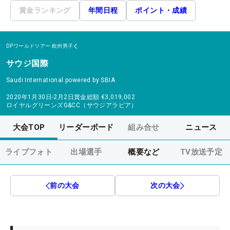
賞金ランキング
年間日程
ポイント・成績
DPワールドツアー
欧州男子
サウジ国際
Saudi International powered by SBIA
2020年1月30日-2月2日
賞金総額
€3,019,002
ロイヤルグリーンズG&CC（サウジアラビア）
大会TOP
リーダーボード
組み合せ
ニュース
ライブフォト
出場選手
概要など
TV放送予定
前の大会
次の大会