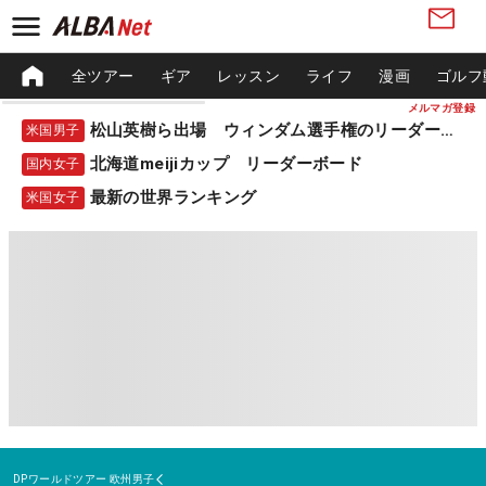
全ツアー
ギア
レッスン
ライフ
漫画
ゴルフ
メルマガ登録
松山英樹ら出場 ウィンダム選手権のリーダーボード
米国男子
北海道meijiカップ リーダーボード
国内女子
最新の世界ランキング
米国女子
DPワールドツアー
欧州男子