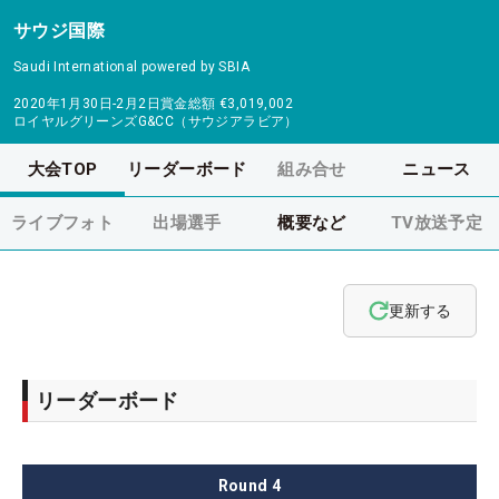
サウジ国際
Saudi International powered by SBIA
2020年1月30日-2月2日
賞金総額
€3,019,002
ロイヤルグリーンズG&CC（サウジアラビア）
大会TOP
リーダーボード
組み合せ
ニュース
ライブフォト
出場選手
概要など
TV放送予定
更新する
リーダーボード
Round
4