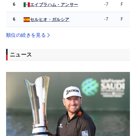
6
-7
F
エイブラハム・アンサー
6
-7
F
セルヒオ・ガルシア
順位の続きを見る
ニュース