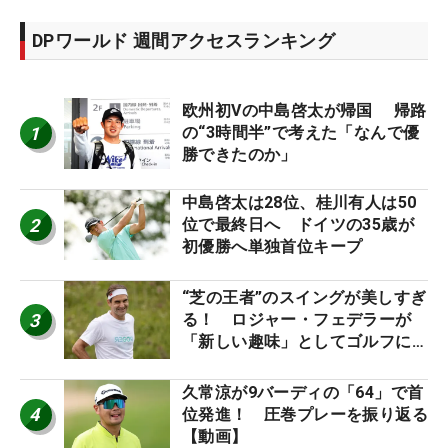
DPワールド 週間アクセスランキング
欧州初Vの中島啓太が帰国 帰路
1
の“3時間半”で考えた「なんで優
勝できたのか」
中島啓太は28位、桂川有人は50
2
位で最終日へ ドイツの35歳が
初優勝へ単独首位キープ
“芝の王者”のスイングが美しすぎ
3
る！ ロジャー・フェデラーが
「新しい趣味」としてゴルフに挑
戦中！
久常涼が9バーディの「64」で首
4
位発進！ 圧巻プレーを振り返る
【動画】