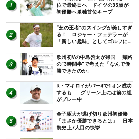
1
位で最終日へ ドイツの35歳が
初優勝へ単独首位キープ
“芝の王者”のスイングが美しすぎ
2
る！ ロジャー・フェデラーが
「新しい趣味」としてゴルフに挑
戦中！
欧州初Vの中島啓太が帰国 帰路
3
の“3時間半”で考えた「なんで優
勝できたのか」
R・マキロイがパー4で1オン成功
4
するも… グリーン上には前の組
がプレー中
金子駆大が逃げ切り欧州初優勝
5
「まさか優勝できるとは」 日本
勢史上7人目の快挙