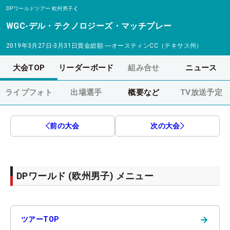
DPワールドツアー
欧州男子
WGC-デル・テクノロジーズ・マッチプレー
2019年3月27日-3月31日
賞金総額
―
オースティンCC（テキサス州）
大会TOP
リーダーボード
組み合せ
ニュース
ライブフォト
出場選手
概要など
TV放送予定
前の大会
次の大会
DPワールド (欧州男子) メニュー
→
ツアーTOP