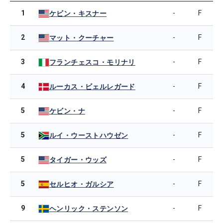
1
-
F
ケビン・キスナー
2
-
F
マット・クーチャー
3
-
F
フランチェスコ・モリナリ
4
-
F
ルーカス・ビェルレガード
5
-
F
ケビン・ナ
5
-
F
ルイ・ウーストハウゼン
5
-
F
タイガー・ウッズ
5
-
F
セルヒオ・ガルシア
9
-
F
ヘンリック・ステンソン