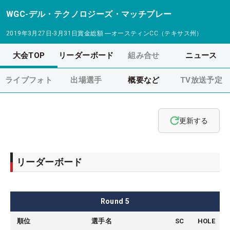
WGC-デル・テクノロジーズ・マッチプレー
2019年3月27日-3月31日
賞金総額
―
オースティンCC（テキサス州）
大会TOP
リーダーボード
組み合せ
ニュース
ライブフォト
出場選手
概要など
TV放送予定
更新する
リーダーボード
Round
5
順位
選手名
SC
HOLE