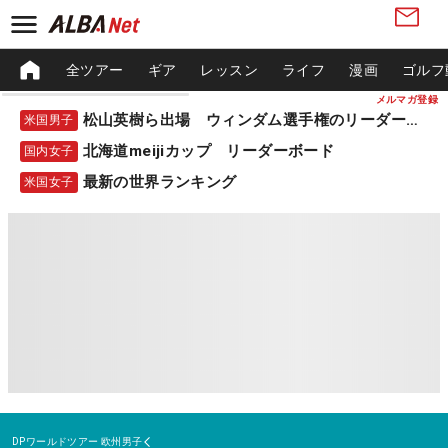
全ツアー
ギア
レッスン
ライフ
漫画
ゴルフ
メルマガ登録
松山英樹ら出場 ウィンダム選手権のリーダーボード
米国男子
北海道meijiカップ リーダーボード
国内女子
最新の世界ランキング
米国女子
DPワールドツアー
欧州男子