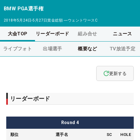
BMW PGA選手権
2018年5月24日-5月27日
賞金総額
―
ウェントワースC
大会TOP
リーダーボード
組み合せ
ニュース
ライブフォト
出場選手
概要など
TV放送予定
更新する
リーダーボード
Round
4
順位
選手名
SC
HOLE