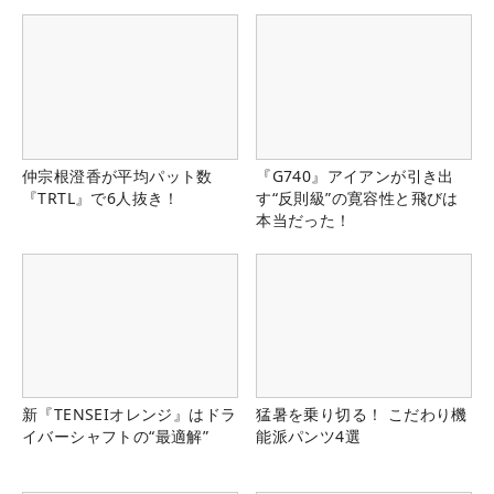
仲宗根澄香が平均パット数
『G740』アイアンが引き出
『TRTL』で6人抜き！
す“反則級”の寛容性と飛びは
本当だった！
新『TENSEIオレンジ』はドラ
猛暑を乗り切る！ こだわり機
イバーシャフトの“最適解”
能派パンツ4選