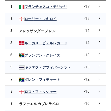
1
-17
F
フランチェスコ・モリナリ
2
-15
F
ローリー・マキロイ
3
-14
F
アレクザンダー ノレン
3
-14
F
ルーカス・ビェルレガード
5
-13
F
ブランデン・グレイス
5
-13
F
キラデク・アフィバーンラト
7
-12
F
ダレン・フィチャート
8
-10
F
ロス・フィッシャー
8
-10
F
ラファエル カブレラベロ