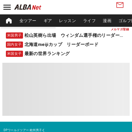
全ツアー
ギア
レッスン
ライフ
漫画
ゴルフ
メルマガ登録
松山英樹ら出場 ウィンダム選手権のリーダーボード
米国男子
北海道meijiカップ リーダーボード
国内女子
最新の世界ランキング
米国女子
DPワールドツアー
欧州男子