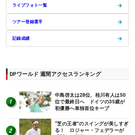
→
ライブフォト一覧
→
ツアー登録選手
→
記録成績
DPワールド 週間アクセスランキング
中島啓太は28位、桂川有人は50
1
位で最終日へ ドイツの35歳が
初優勝へ単独首位キープ
“芝の王者”のスイングが美しすぎ
2
る！ ロジャー・フェデラーが