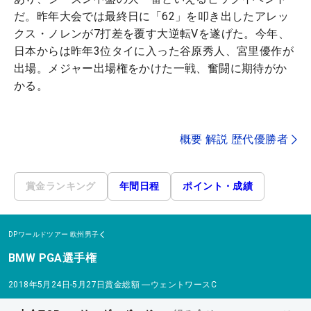
だ。昨年大会では最終日に「62」を叩き出したアレッ
クス・ノレンが7打差を覆す大逆転Vを遂げた。今年、
日本からは昨年3位タイに入った谷原秀人、宮里優作が
出場。メジャー出場権をかけた一戦、奮闘に期待がか
かる。
概要 解説 歴代優勝者
賞金ランキング
年間日程
ポイント・成績
DPワールドツアー
欧州男子
BMW PGA選手権
2018年5月24日-5月27日
賞金総額
―
ウェントワースC