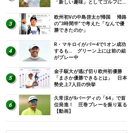
「新しい趣味」としてゴルフに挑
戦中！
欧州初Vの中島啓太が帰国 帰路
3
の“3時間半”で考えた「なんで優
勝できたのか」
R・マキロイがパー4で1オン成功
4
するも… グリーン上には前の組
がプレー中
金子駆大が逃げ切り欧州初優勝
5
「まさか優勝できるとは」 日本
勢史上7人目の快挙
久常涼が9バーディの「64」で首
6
位発進！ 圧巻プレーを振り返る
【動画】