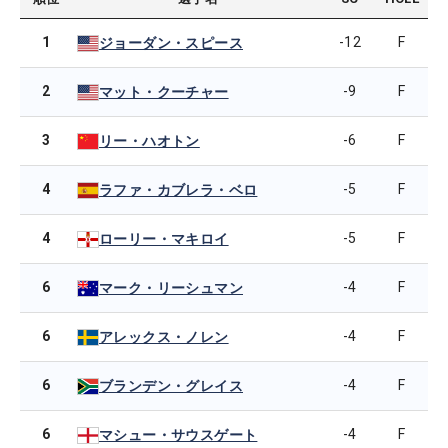
1
-12
F
ジョーダン・スピース
2
-9
F
マット・クーチャー
3
-6
F
リー・ハオトン
4
-5
F
ラファ・カブレラ・ベロ
4
-5
F
ローリー・マキロイ
6
-4
F
マーク・リーシュマン
6
-4
F
アレックス・ノレン
6
-4
F
ブランデン・グレイス
6
-4
F
マシュー・サウスゲート