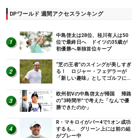
DPワールド 週間アクセスランキング
中島啓太は28位、桂川有人は50
1
位で最終日へ ドイツの35歳が
初優勝へ単独首位キープ
“芝の王者”のスイングが美しすぎ
2
る！ ロジャー・フェデラーが
「新しい趣味」としてゴルフに挑
戦中！
欧州初Vの中島啓太が帰国 帰路
3
の“3時間半”で考えた「なんで優
勝できたのか」
R・マキロイがパー4で1オン成功
4
するも… グリーン上には前の組
がプレー中