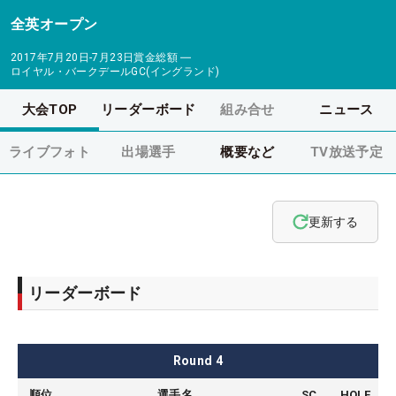
全英オープン
2017年7月20日-7月23日
賞金総額
―
ロイヤル・バークデールGC(イングランド)
大会TOP
リーダーボード
組み合せ
ニュース
ライブフォト
出場選手
概要など
TV放送予定
更新する
リーダーボード
Round
4
順位
選手名
SC
HOLE