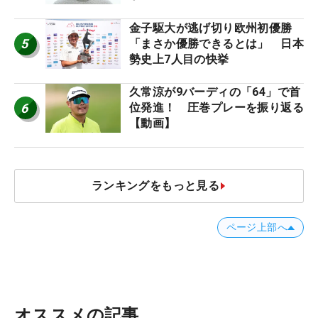
金子駆大が逃げ切り欧州初優勝
5
「まさか優勝できるとは」 日本
勢史上7人目の快挙
久常涼が9バーディの「64」で首
6
位発進！ 圧巻プレーを振り返る
【動画】
ランキングをもっと見る
ページ上部へ
オススメの記事