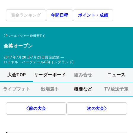
賞金ランキング
年間日程
ポイント・成績
DPワールドツアー
欧州男子
全英オープン
2017年7月20日-7月23日
賞金総額
―
ロイヤル・バークデールGC(イングランド)
大会TOP
リーダーボード
組み合せ
ニュース
ライブフォト
出場選手
概要など
TV放送予定
前の大会
次の大会