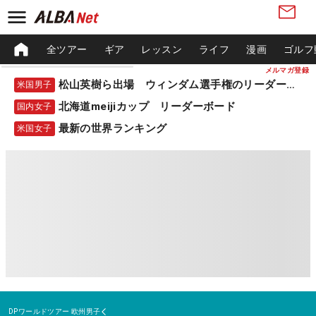
全ツアー
ギア
レッスン
ライフ
漫画
ゴルフ
メルマガ登録
松山英樹ら出場 ウィンダム選手権のリーダーボード
米国男子
北海道meijiカップ リーダーボード
国内女子
最新の世界ランキング
米国女子
DPワールドツアー
欧州男子