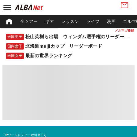
全ツアー
ギア
レッスン
ライフ
漫画
ゴルフ
メルマガ登録
松山英樹ら出場 ウィンダム選手権のリーダーボード
米国男子
北海道meijiカップ リーダーボード
国内女子
最新の世界ランキング
米国女子
DPワールドツアー
欧州男子