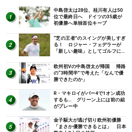
中島啓太は28位、桂川有人は50
1
位で最終日へ ドイツの35歳が
初優勝へ単独首位キープ
“芝の王者”のスイングが美しすぎ
2
る！ ロジャー・フェデラーが
「新しい趣味」としてゴルフに挑
戦中！
欧州初Vの中島啓太が帰国 帰路
3
の“3時間半”で考えた「なんで優
勝できたのか」
R・マキロイがパー4で1オン成功
4
するも… グリーン上には前の組
がプレー中
金子駆大が逃げ切り欧州初優勝
5
「まさか優勝できるとは」 日本