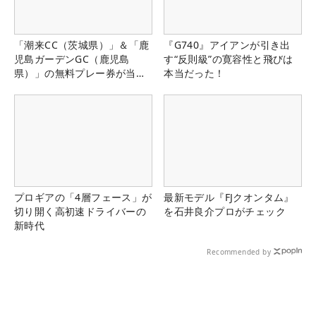
「潮来CC（茨城県）」＆「鹿
『G740』アイアンが引き出
児島ガーデンGC（鹿児島
す“反則級”の寛容性と飛びは
県）」の無料プレー券が当た
本当だった！
る！！
プロギアの「4層フェース」が
最新モデル『FJクオンタム』
切り開く高初速ドライバーの
を石井良介プロがチェック
新時代
Recommended by