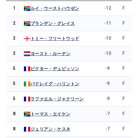
1
-12
F
ルイ・ウーストハウゼン
2
-11
F
ブランデン・グレイス
3
-10
F
トミー・フリートウッド
3
-10
F
ヨースト・ルーテン
5
-9
F
ビクター・デュビッソン
5
-9
F
パドレイグ・ハリントン
5
-9
F
ラファエル・ジャクリーン
8
-7
F
トーマス・エイケン
8
-7
F
ジュリアン・ケスネ