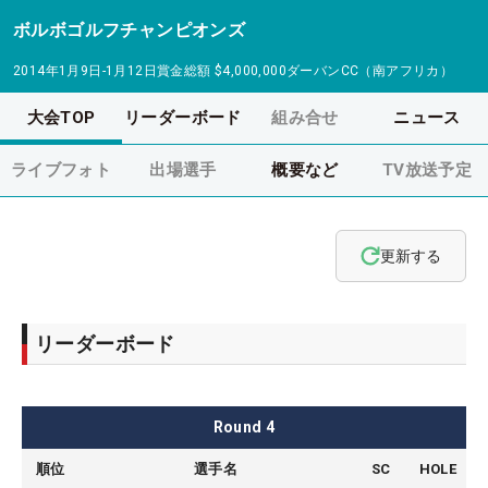
ボルボゴルフチャンピオンズ
2014年1月9日-1月12日
賞金総額
$4,000,000
ダーバンCC（南アフリカ）
大会TOP
リーダーボード
組み合せ
ニュース
ライブフォト
出場選手
概要など
TV放送予定
更新する
リーダーボード
Round
4
順位
選手名
SC
HOLE