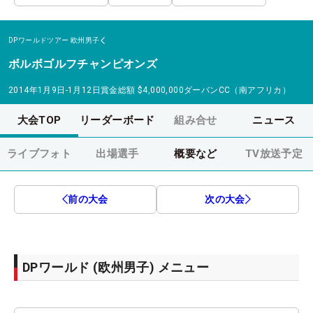
DPワールドツアー
欧州男子
ボルボゴルフチャンピオンズ
2014年1月9日-1月12日
賞金総額
$4,000,000
ダーバンCC（南アフリカ）
大会TOP
リーダーボード
組み合せ
ニュース
ライブフォト
出場選手
概要など
TV放送予定
前の大会
次の大会
DPワールド (欧州男子) メニュー