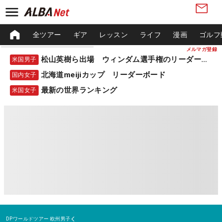
全ツアー
ギア
レッスン
ライフ
漫画
ゴルフ
メルマガ登録
松山英樹ら出場 ウィンダム選手権のリーダーボード
米国男子
北海道meijiカップ リーダーボード
国内女子
最新の世界ランキング
米国女子
DPワールドツアー
欧州男子