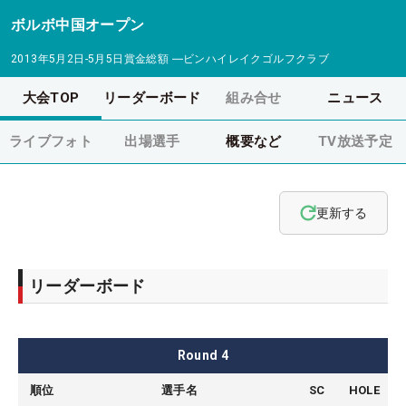
ボルボ中国オープン
2013年5月2日-5月5日
賞金総額
―
ビンハイレイクゴルフクラブ
大会TOP
リーダーボード
組み合せ
ニュース
ライブフォト
出場選手
概要など
TV放送予定
更新する
リーダーボード
Round
4
順位
選手名
SC
HOLE