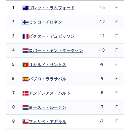
1
-16
F
ブレット・ラムフォード
2
-12
F
ミッコ・イロネン
3
-11
F
ビクター・デュビッソン
4
-10
F
ロバート・ヤン・ダークセン
5
-9
F
リカルド・サントス
5
-9
F
パブロ・ララサバル
7
-8
F
アンドレアス・ハルト
8
-7
F
ヨースト・ルーテン
8
-7
F
フェリペ・アギラル