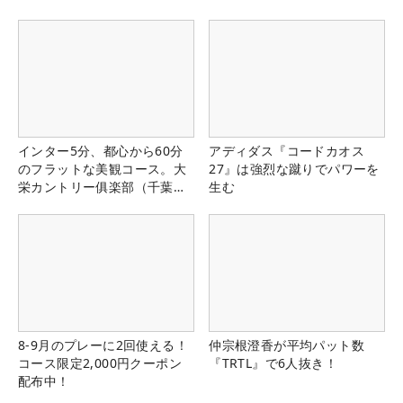
インター5分、都心から60分
アディダス『コードカオス
のフラットな美観コース。大
27』は強烈な蹴りでパワーを
栄カントリー俱楽部（千葉
生む
県）
8-9月のプレーに2回使える！
仲宗根澄香が平均パット数
コース限定2,000円クーポン
『TRTL』で6人抜き！
配布中！