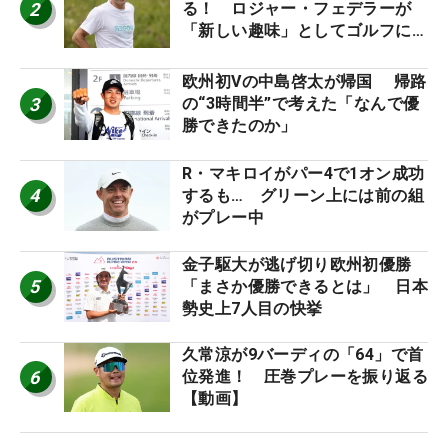
2
る！ ロジャー・フェデラーが
「新しい趣味」としてゴルフに挑
戦中！
欧州初Vの中島啓太が帰国 帰路
3
の“3時間半”で考えた「なんで優
勝できたのか」
R・マキロイがパー4で1オン成功
4
するも… グリーン上には前の組
がプレー中
金子駆大が逃げ切り欧州初優勝
5
「まさか優勝できるとは」 日本
勢史上7人目の快挙
久常涼が9バーディの「64」で首
6
位発進！ 圧巻プレーを振り返る
【動画】