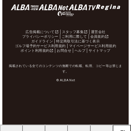
広告掲載について
スタッフ募集
運営会社
プライバシーポリシー
ご利用に際して
会員規約
ガイドライン
特定商取引法に基づく表示
ゴルフ場予約サービス利用規約
マイページサービス利用規約
ポイント利用規約
お問合せ
ヘルプ
サイトマップ
掲載されている全てのコンテンツの無断での転載、転用、コピー等は禁じま
す。
© ALBA Net