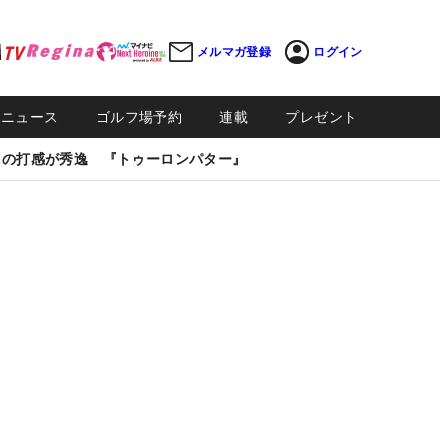
メルマガ登録
ログイン
Sニュース
ゴルフ場予約
連載
プレゼント
しの打感が秀逸 『トゥーロンパター』