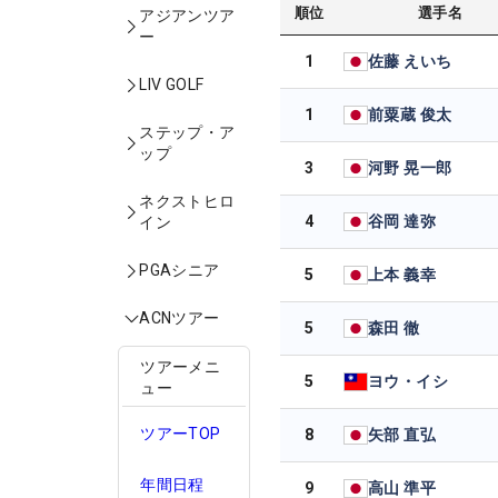
順位
選手名
アジアンツア
ー
1
佐藤 えいち
LIV GOLF
1
前粟蔵 俊太
ステップ・ア
ップ
3
河野 晃一郎
ネクストヒロ
4
谷岡 達弥
イン
PGAシニア
5
上本 義幸
ACNツアー
5
森田 徹
ツアーメニ
5
ヨウ・イシ
ュー
ツアーTOP
8
矢部 直弘
年間日程
9
高山 準平