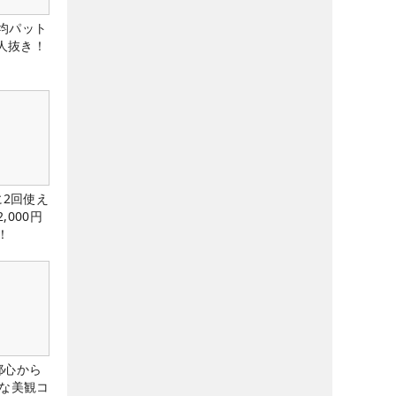
均パット
6人抜き！
に2回使え
,000円
！
都心から
トな美観コ