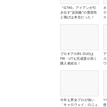
『G740』アイアンが引
ネ
き出す“反則級”の寛容性
ラ
と飛びは本当だった！
ス
プロギアのRS DUOは
ア
FW・UTも完成度が高く
ス
購入者続出！
ワ
今年も男女プロが強い
1
「キャロウェイ」のニュ
使