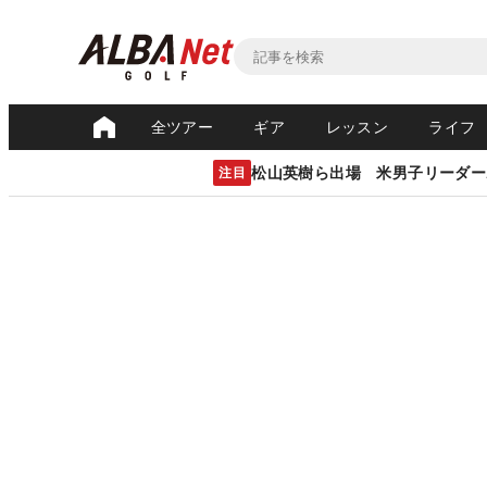
全ツアー
ギア
レッスン
ライフ
松山英樹ら出場 米男子リーダー
注目