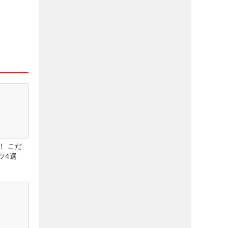
！ こだ
ツ4選