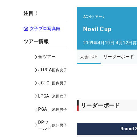
注目！
ACNツアー
Novil Cup
女子プロ写真館
ツアー情報
2009年4月10日-4月12日
賞
大会TOP
リーダーボード
全ツアー
JLPGA
国内女子
JGTO
国内男子
LPGA
米国女子
リーダーボード
PGA
米国男子
DPワ
欧州男子
ールド
Round