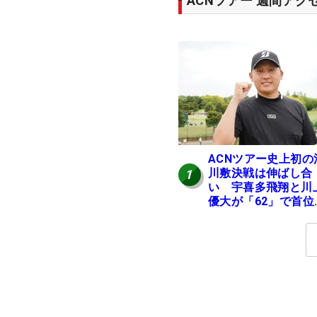
ACNツアー 週間アク
ACNツアー史上初の
川敷決戦は伸ばし合
1
い 宇喜多飛翔と川
優大が「62」で首位
イ発進