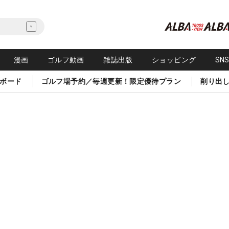
漫画
ゴルフ動画
雑誌出版
ショッピング
SN
ボード
ゴルフ場予約／毎週更新！限定優待プラン
削り出