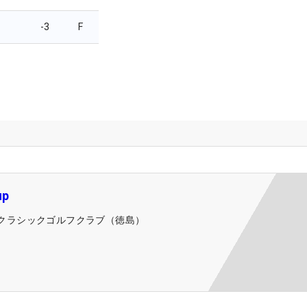
-3
F
up
Jクラシックゴルフクラブ（徳島）