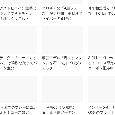
クストヒロイン選手と
プロギアの「4層フェー
仲宗根澄香が平
ウンドできるチャン
ス」が切り開く高初速ド
数『TRTL』で
！詳しくはこちら！
ライバーの新時代
ディダス『コードカオ
最新モデル『FJクオンタ
8-9月のプレー
27』は強烈な蹴りでパ
ム』を石井良介プロがチ
る！コース限定2
ーを生む
ェック
クーポン配布中
1月までのプレーに2回
「潮来CC（茨城県）」
インター5分、
える！コース限定
＆「鹿児島ガーデン
60分のフラッ