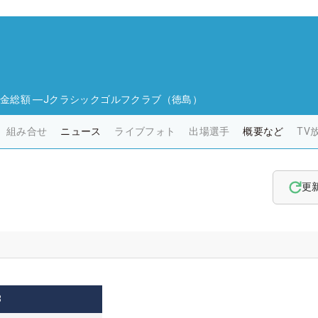
金総額
―
Jクラシックゴルフクラブ（徳島）
組み合せ
ニュース
ライブフォト
出場選手
概要など
TV
更
3