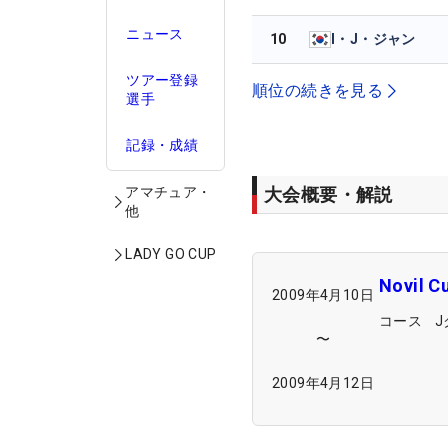
ニュース
10
I・J・ジャン
ツアー登録
順位の続きを見る
選手
記録・成績
大会概要・解説
アマチュア・
他
LADY GO CUP
Novil C
2009年4月10日
コース
〜
2009年4月12日