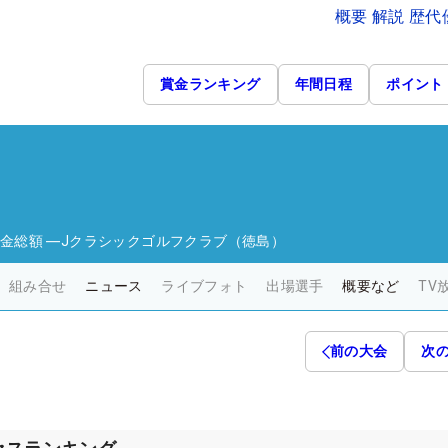
概要 解説 歴
賞金ランキング
年間日程
ポイント
金総額
―
Jクラシックゴルフクラブ（徳島）
組み合せ
ニュース
ライブフォト
出場選手
概要など
TV
前の大会
次