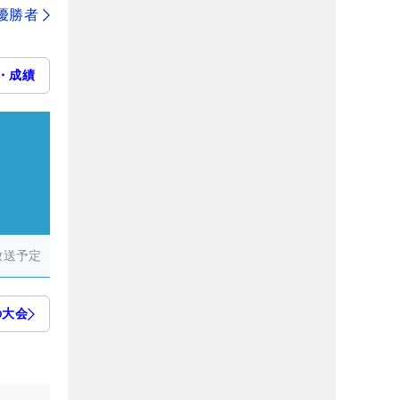
代優勝者
・成績
放送予定
の大会