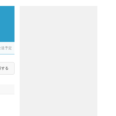
放送予定
新する