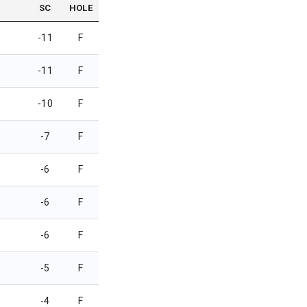
SC
HOLE
-11
F
-11
F
-10
F
-7
F
-6
F
-6
F
-6
F
-5
F
-4
F