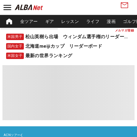
全ツアー
ギア
レッスン
ライフ
漫画
ゴルフ
メルマガ登録
松山英樹ら出場 ウィンダム選手権のリーダーボード
米国男子
北海道meijiカップ リーダーボード
国内女子
最新の世界ランキング
米国女子
ACNツアー