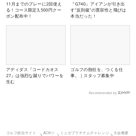
11月までのプレーに2回使え
『G740』アイアンが引き出
る！コース限定3,500円クー
す“反則級”の寛容性と飛びは
ポン配布中！
本当だった！
アディダス『コードカオス
ゴルフの熱狂を、つくる仕
27』は強烈な蹴りでパワーを
事。｜スタッフ募集中
生む
Recommended by
ゴルフ総合サイト
ACNツ
ミュゼプラチナムチャレンジ
大会概要