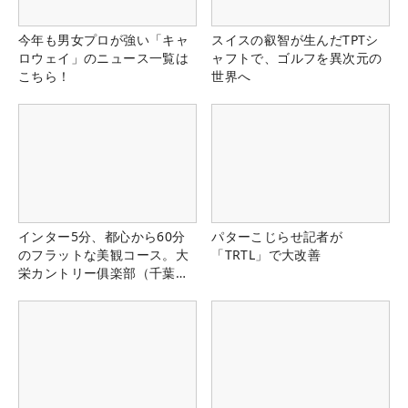
今年も男女プロが強い「キャ
スイスの叡智が生んだTPTシ
ロウェイ」のニュース一覧は
ャフトで、ゴルフを異次元の
こちら！
世界へ
インター5分、都心から60分
パターこじらせ記者が
のフラットな美観コース。大
「TRTL」で大改善
栄カントリー俱楽部（千葉
県）