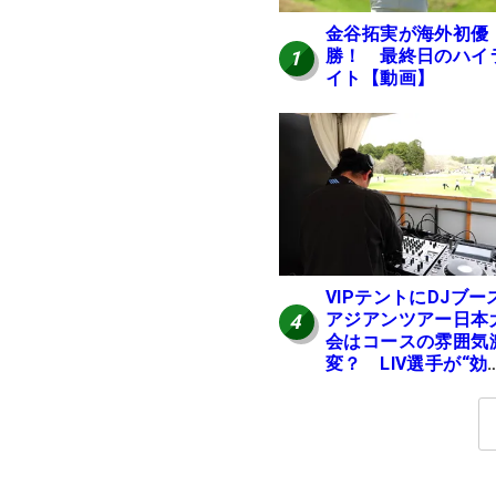
金谷拓実が海外初優
勝！ 最終日のハイ
1
イト【動画】
VIPテントにDJブー
アジアンツアー日本
4
会はコースの雰囲気
変？ LIV選手が“効
果”を証言「静かな
が…」