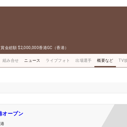
日
賞金総額
$2,000,000
香港GC（香港）
組み合せ
ニュース
ライブフォト
出場選手
概要など
TV
香港オープン
香港