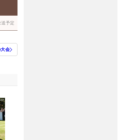
放送予定
の大会