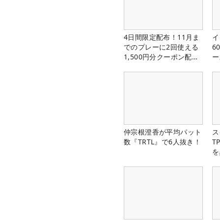
4日間限定配布！11月ま
イ
でのプレーに2回使える
6
1,500円分クーポン配布
ー
中！
楽
仲宗根澄香が平均パット
ス
数『TRTL』で6人抜き！
T
を