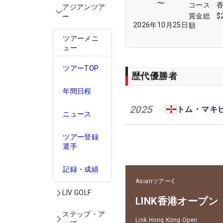
〜
コース
アジアンツア
賞金総
$
ー
2026年10月25日
額
ツアーメニ
ュー
ツアーTOP
歴代優勝者
年間日程
2025
トム・マキ
ニュース
ツアー登録
選手
記録・成績
Asianツアー
LIV GOLF
LINK香港オープン
ステップ・ア
Link Hong Kong Open