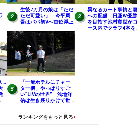
生後7カ月の娘は「ただ
異なるカート事情と
ラ
ただ可愛い」 今平周
への配慮 日亜W優勝
2
3
吾はパパ初Vへ首位浮上
を目指す池村寛世が
ース内でクラブ4本を
ち歩く理由【現地記
コラム】
ス…
「一流ホテルにチャー
大
ター機」やっぱりすご
5
激
い“LIVの世界” 浅地洋
佑は生き残りかけて世
ほう
界行脚
ランキングをもっと見る