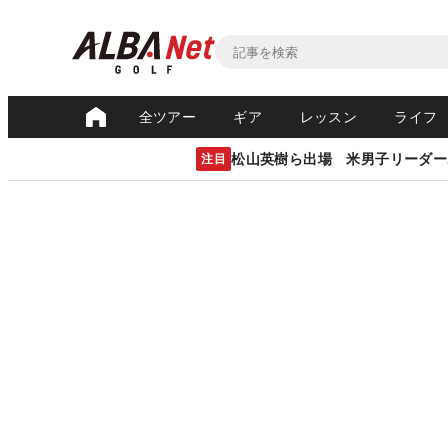
全ツアー
ギア
レッスン
ライフ
松山英樹ら出場 米男子リーダー
注目