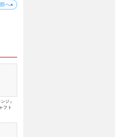
上部へ
レンジ』
ャフト