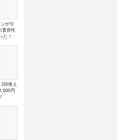
アンが引
の寛容性
った！
に2回使え
,000円
！