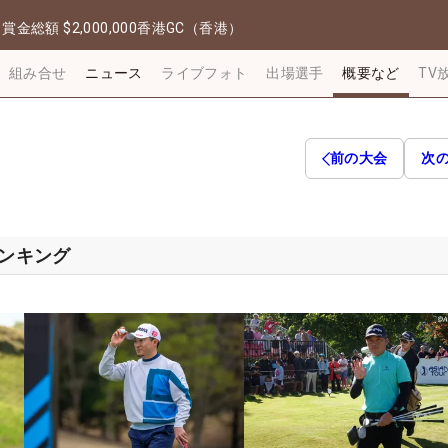
日
賞金総額
$2,000,000
香港GC（香港）
組み合せ
ニュース
ライブフォト
出場選手
概要など
TV
前の大会
次
ランキング