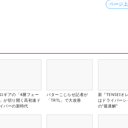
ページ
ロギアの「4層フェー
パターこじらせ記者が
新『TENSEIオ
」が切り開く高初速ド
「TRTL」で大改善
はドライバーシ
イバーの新時代
の“最適解”