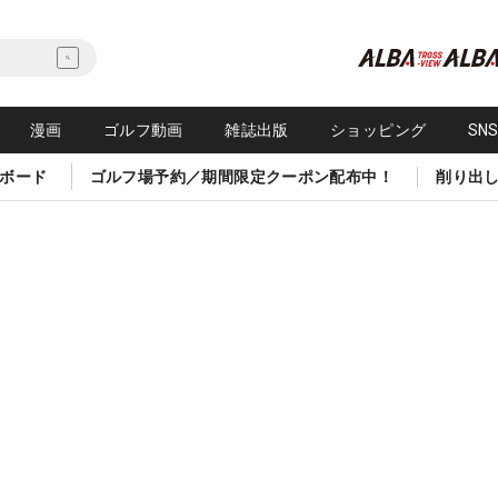
漫画
ゴルフ動画
雑誌出版
ショッピング
SN
ボード
ゴルフ場予約／期間限定クーポン配布中！
削り出