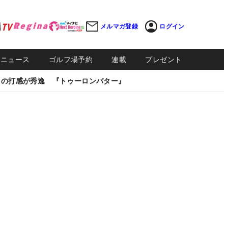
メルマガ登録
ログイン
Sニュース
ゴルフ場予約
連載
プレゼント
しの打感が秀逸 『トゥーロンパター』