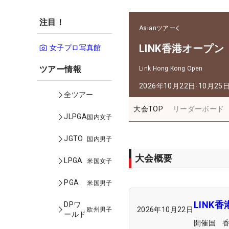
注目！
Asianツアー
LINK香港オープン
女子プロ写真館
ツアー情報
Link Hong Kong Open
2026年10月22日-10月25
全ツアー
大会TOP
リーダーボード
JLPGA
国内女子
JGTO
国内男子
大会概要
LPGA
米国女子
PGA
米国男子
LINK
DPワ
2026年10月22日
欧州男子
ールド
開催国