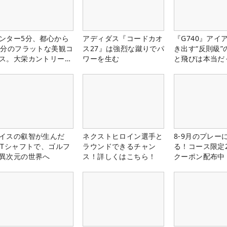
ンター5分、都心から
アディダス『コードカオ
『G740』アイ
0分のフラットな美観コ
ス27』は強烈な蹴りでパ
き出す“反則級”
ス。大栄カントリー俱
ワーを生む
と飛びは本当だ
部（千葉県）
イスの叡智が生んだ
ネクストヒロイン選手と
8-9月のプレー
PTシャフトで、ゴルフ
ラウンドできるチャン
る！コース限定2
異次元の世界へ
ス！詳しくはこちら！
クーポン配布中