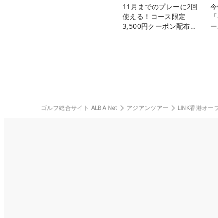
11月までのプレーに2回
今
使える！コース限定
「
3,500円クーポン配布
ー
中！
ゴルフ総合サイト ALBA Net
アジアンツアー
LINK香港オー