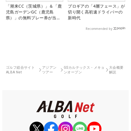
「潮来CC（茨城県）」＆「鹿
プロギアの「4層フェース」が
児島ガーデンGC（鹿児島
切り開く高初速ドライバーの
県）」の無料プレー券が当た
新時代
る！！
Recommended by
ゴルフ総合サイト
アジアン
GSカルテックス・メキョ
大会概要
ALBA Net
ツアー
ンオープン
解説