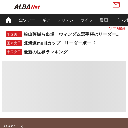
全ツアー
ギア
レッスン
ライフ
漫画
ゴルフ
メルマガ登録
松山英樹ら出場 ウィンダム選手権のリーダーボード
米国男子
北海道meijiカップ リーダーボード
国内女子
最新の世界ランキング
米国女子
Asianツアー