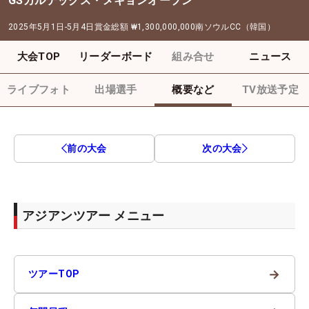
GSカルテックス・メキョンオープン
2025年5月1日-5月4日
賞金総額
₩1,300,000,000
南ソウルCC（韓国）
大会TOP
リーダーボード
組み合せ
ニュース
ライブフォト
出場選手
概要など
TV放送予定
前の大会
次の大会
アジアンツアー メニュー
→
ツアーTOP