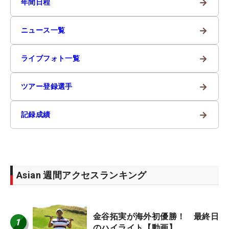
→
年間日程
→
ニュース一覧
→
ライブフォト一覧
→
ツアー登録選手
→
記録成績
Asian 週間アクセスランキング
金谷拓実が海外初優勝！ 最終日
1
のハイライト【動画】