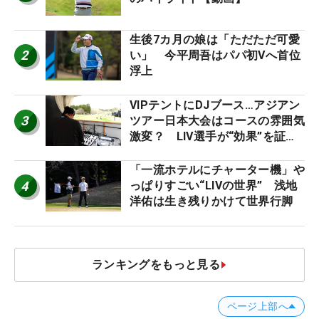
生後7カ月の娘は「ただただ可愛
2
い」 今平周吾はパパ初Vへ首位
浮上
VIPテントにDJブース…アジアン
3
ツアー日本大会はコースの雰囲気
激変？ LIV選手が“効果”を証言
「静かなほうが…」
「一流ホテルにチャーター機」や
4
っぱりすごい“LIVの世界” 浅地
洋佑は生き残りかけて世界行脚
ランキングをもっと見る
ページ上部へ