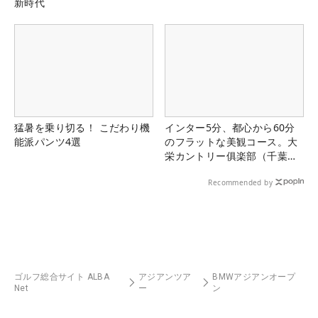
新時代
猛暑を乗り切る！ こだわり機
インター5分、都心から60分
能派パンツ4選
のフラットな美観コース。大
栄カントリー俱楽部（千葉
県）
Recommended by
ゴルフ総合サイト ALBA
アジアンツア
BMWアジアンオープ
Net
ー
ン