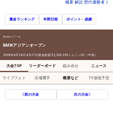
概要 解説 歴代優勝者
賞金ランキング
年間日程
ポイント・成績
Asianツアー
BMWアジアンオープン
2008年4月24日-4月27日
賞金総額
$2,300,000
トムソンGC（中国）
大会TOP
リーダーボード
組み合せ
ニュース
ライブフォト
出場選手
概要など
TV放送予定
前の大会
次の大会