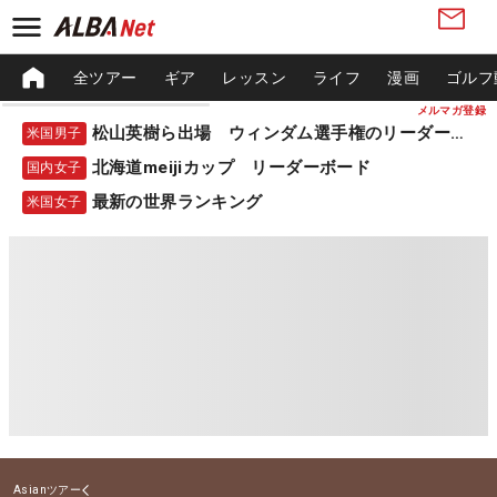
全ツアー
ギア
レッスン
ライフ
漫画
ゴルフ
メルマガ登録
松山英樹ら出場 ウィンダム選手権のリーダーボード
米国男子
北海道meijiカップ リーダーボード
国内女子
最新の世界ランキング
米国女子
Asianツアー