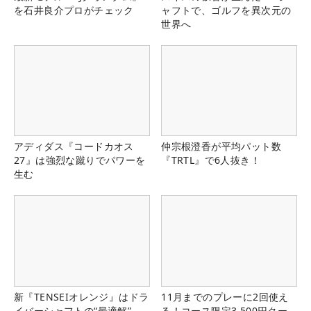
を石井良介プロがチェック
ャフトで、ゴルフを異次元の
世界へ
アディダス『コードカオス
仲宗根澄香が平均パット数
27』は強烈な蹴りでパワーを
『TRTL』で6人抜き！
生む
新『TENSEIオレンジ』はドラ
11月までのプレーに2回使え
イバーシャフトの“最適解”
る！コース限定3,500円クー