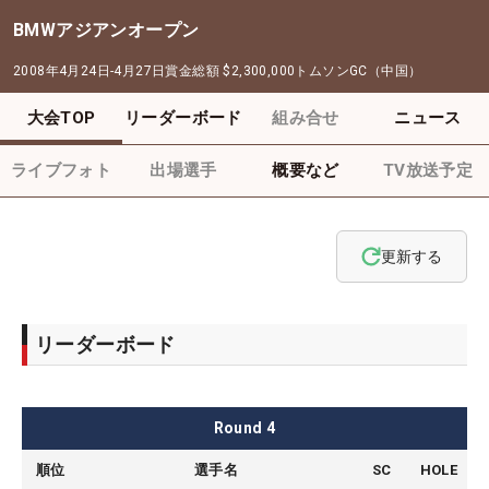
BMWアジアンオープン
2008年4月24日-4月27日
賞金総額
$2,300,000
トムソンGC（中国）
大会TOP
リーダーボード
組み合せ
ニュース
ライブフォト
出場選手
概要など
TV放送予定
更新する
リーダーボード
Round
4
順位
選手名
SC
HOLE