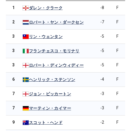
1
-8
F
ダレン・クラーク
2
-7
F
ロバート・ヤン・ダークセン
3
-5
F
リン・ウェンタン
3
-5
F
フランチェスコ・モリナリ
3
-5
F
ロバート・ディンウィディー
6
-4
F
ヘンリック・ステンソン
7
-3
F
ジョン・ビッカートン
7
-3
F
マーティン・カイマー
9
-2
F
スコット・ヘンド