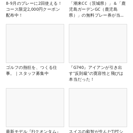
8-9月のプレーに2回使える！
「潮来CC（茨城県）」＆「鹿
コース限定2,000円クーポン
児島ガーデンGC（鹿児島
配布中！
県）」の無料プレー券が当た
る！！
ゴルフの熱狂を、つくる仕
『G740』アイアンが引き出
事。｜スタッフ募集中
す“反則級”の寛容性と飛びは
本当だった！
最新モデル『FJクオンタム』
スイスの叡智が生んだTPTシ