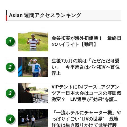
Asian 週間アクセスランキング
金谷拓実が海外初優勝！ 最終日
1
のハイライト【動画】
生後7カ月の娘は「ただただ可愛
2
い」 今平周吾はパパ初Vへ首位
浮上
VIPテントにDJブース…アジアン
3
ツアー日本大会はコースの雰囲気
激変？ LIV選手が“効果”を証言
「静かなほうが…」
「一流ホテルにチャーター機」や
4
っぱりすごい“LIVの世界” 浅地
洋佑は生き残りかけて世界行脚