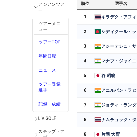
順位
選手名
アジアンツア
ー
1
ツアーメニ
ュー
2
ツアーTOP
3
年間日程
4
マナブ・ジャイニ
ニュース
5
谷 昭範
ツアー登録
選手
6
アニルバン・ラヒ
記録・成績
7
ジョティ・ランダ
LIV GOLF
8
ステップ・ア
8
片岡 大育