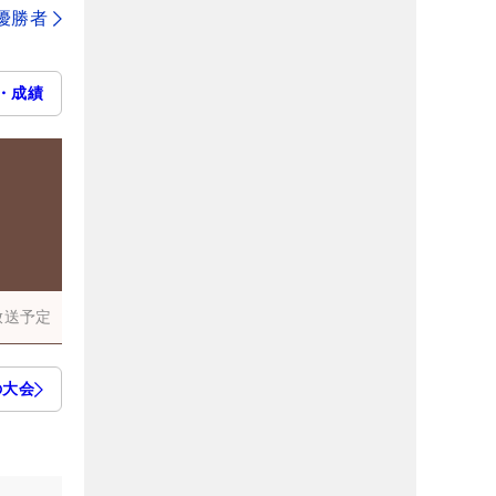
代優勝者
・成績
放送予定
の大会