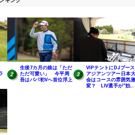
ランキング
生後7カ月の娘は「ただ
VIPテントにDJブース
ラ
ただ可愛い」 今平周
アジアンツアー日本
2
3
吾はパパ初Vへ首位浮上
会はコースの雰囲気
変？ LIV選手が“効
果”を証言「静かなほ
が…」