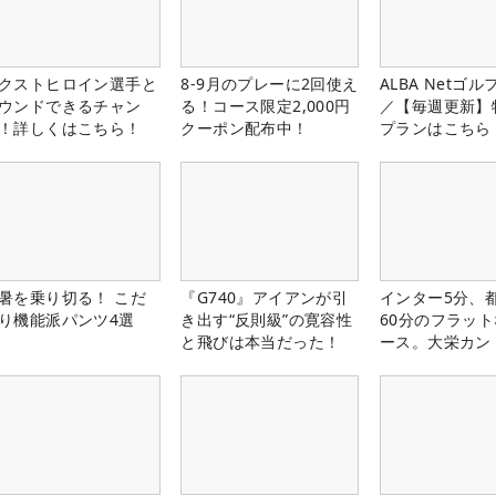
クストヒロイン選手と
8-9月のプレーに2回使え
ALBA Netゴ
ウンドできるチャン
る！コース限定2,000円
／【毎週更新】
！詳しくはこちら！
クーポン配布中！
プランはこちら
暑を乗り切る！ こだ
『G740』アイアンが引
インター5分、
り機能派パンツ4選
き出す“反則級”の寛容性
60分のフラッ
と飛びは本当だった！
ース。大栄カン
楽部（千葉県）