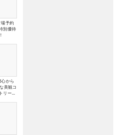
ルフ場予約
特別優待
！
都心から
トな美観コ
トリー俱