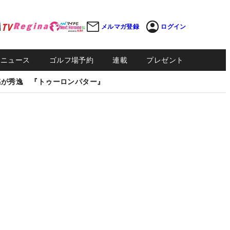
メルマガ登録
ログイン
Sニュース
ゴルフ場予約
連載
プレゼント
感が秀逸 『トゥーロンパター』