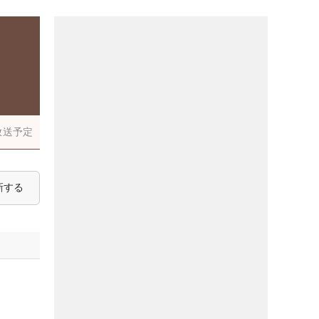
放送予定
新する