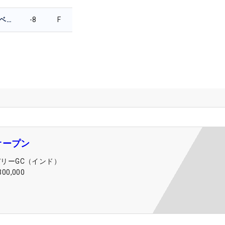
ヨーナス・グランベルグ
-8
F
オープン
デリーGC（インド）
300,000