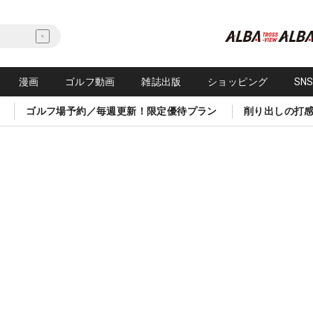
漫画
ゴルフ動画
雑誌出版
ショッピング
SN
ゴルフ場予約／毎週更新！限定優待プラン
削り出しの打