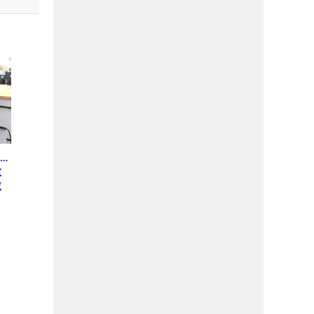
…
大
激
う