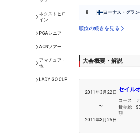
ップ
8
ネクストヒロ
イン
順位の続きを見る
PGAシニア
ACNツアー
大会概要・解説
アマチュア・
他
LADY GO CUP
セイル
2011年3月22日
コース
〜
賞金総
$
額
2011年3月25日