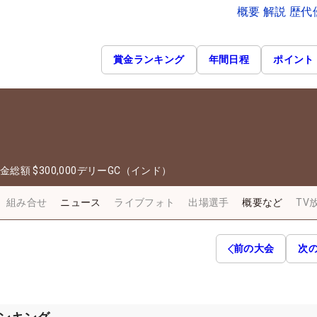
概要 解説 歴
賞金ランキング
年間日程
ポイント
金総額
$300,000
デリーGC（インド）
組み合せ
ニュース
ライブフォト
出場選手
概要など
TV
前の大会
次