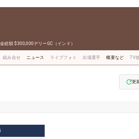
金総額
$300,000
デリーGC（インド）
組み合せ
ニュース
ライブフォト
出場選手
概要など
TV
更
4