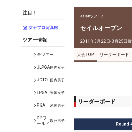
注目！
Asianツアー
セイルオープン
女子プロ写真館
ツアー情報
2011年3月22日-3月25日
賞
大会TOP
リーダーボード
全ツアー
JLPGA
国内女子
JGTO
国内男子
LPGA
米国女子
リーダーボード
PGA
米国男子
DPワ
欧州男子
ールド
Round