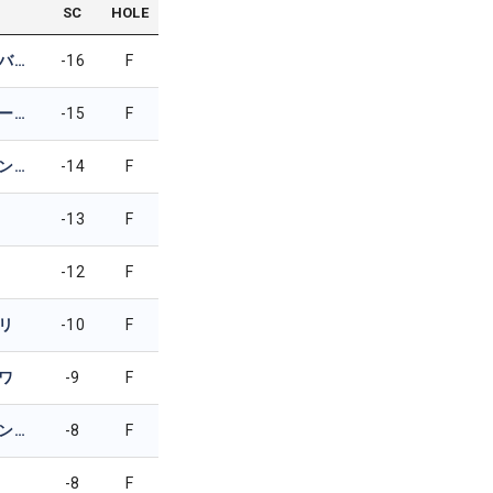
SC
HOLE
キラデク・アフィバーンラト
-16
F
シディクール・ラーマン
-15
F
アジーテシュ・サンドゥ
-14
F
-13
F
-12
F
リ
-10
F
ワ
-9
F
ナムチョック・タンチポカクル
-8
F
-8
F