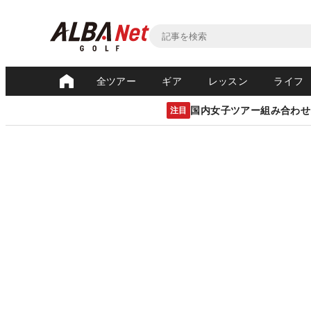
全ツアー
ギア
レッスン
ライフ
国内女子ツアー組み合わせ
注目