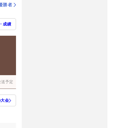
代優勝者
・成績
放送予定
の大会