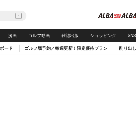
漫画
ゴルフ動画
雑誌出版
ショッピング
SN
ボード
ゴルフ場予約／毎週更新！限定優待プラン
削り出