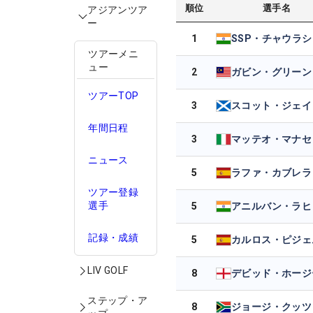
順位
選手名
アジアンツア
ー
1
SSP・チャウラシ
ツアーメニ
ュー
2
ガビン・グリーン
ツアーTOP
3
年間日程
3
マッテオ・マナセ
ニュース
5
ツアー登録
選手
5
アニルバン・ラヒ
記録・成績
5
カルロス・ピジェ
LIV GOLF
8
デビッド・ホージ
ステップ・ア
8
ジョージ・クッツ