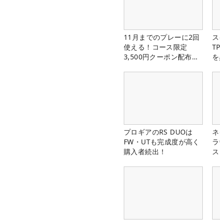
11月までのプレーに2回
ス
使える！コース限定
T
3,500円クーポン配布
を
中！
プロギアのRS DUOは
ネ
FW・UTも完成度が高く
ラ
購入者続出！
ス