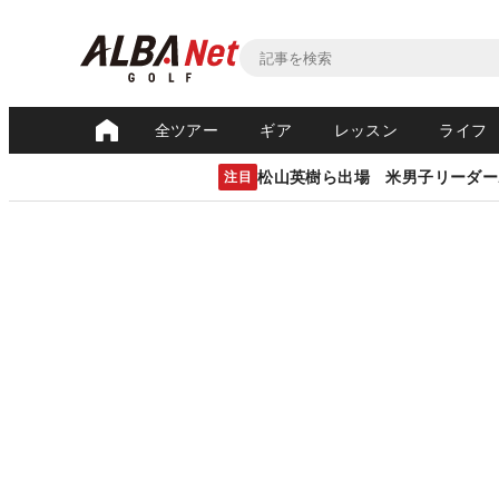
全ツアー
ギア
レッスン
ライフ
松山英樹ら出場 米男子リーダー
注目