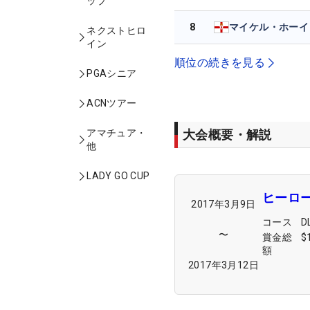
ップ
8
マイケル・ホーイ
ネクストヒロ
イン
順位の続きを見る
PGAシニア
ACNツアー
大会概要・解説
アマチュア・
他
LADY GO CUP
ヒーロ
2017年3月9日
コース
D
〜
賞金総
$
額
2017年3月12日