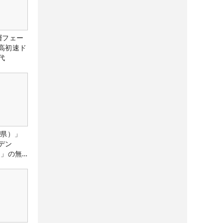
層フェー
高初速ド
代
城県）」
デン
）」の無
たる！！