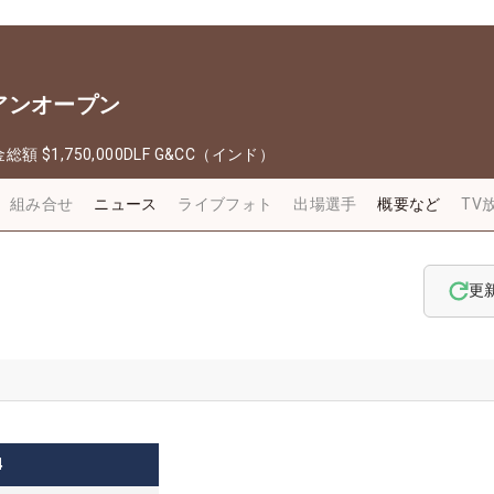
アンオープン
金総額
$1,750,000
DLF G&CC（インド）
組み合せ
ニュース
ライブフォト
出場選手
概要など
TV
更
4