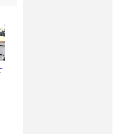
…
大
激
う