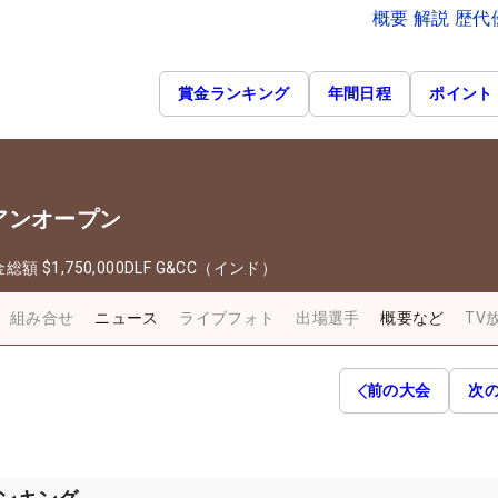
概要 解説 歴
賞金ランキング
年間日程
ポイント
アンオープン
金総額
$1,750,000
DLF G&CC（インド）
組み合せ
ニュース
ライブフォト
出場選手
概要など
TV
前の大会
次