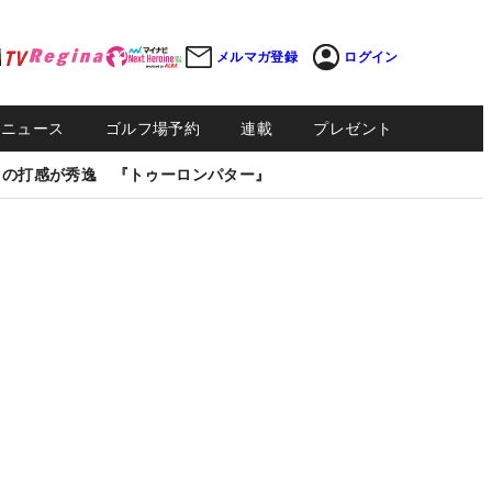
メルマガ登録
ログイン
Sニュース
ゴルフ場予約
連載
プレゼント
しの打感が秀逸 『トゥーロンパター』