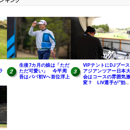
ランキング
生後7カ月の娘は「ただ
VIPテントにDJブース
ラ
ただ可愛い」 今平周
アジアンツアー日本
2
3
吾はパパ初Vへ首位浮上
会はコースの雰囲気
変？ LIV選手が“効
果”を証言「静かなほ
が…」