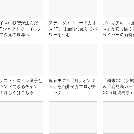
イスの叡智が生んだ
アディダス『コードカオ
プロギアの「4
PTシャフトで、ゴルフ
ス27』は強烈な蹴りでパ
ス」が切り開く
異次元の世界へ
ワーを生む
ライバーの新時
クストヒロイン選手と
最新モデル『FJクオンタ
「潮来CC（茨
ウンドできるチャン
ム』を石井良介プロがチ
＆「鹿児島ガー
！詳しくはこちら！
ェック
GC（鹿児島県
料プレー券が当