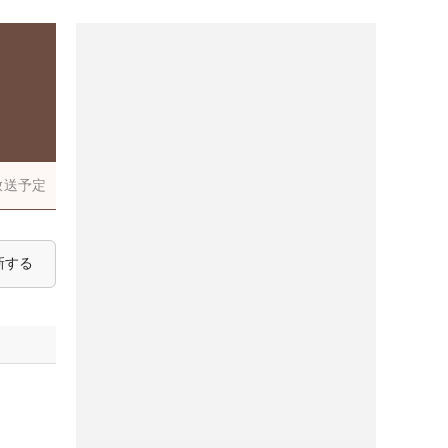
放送予定
新する