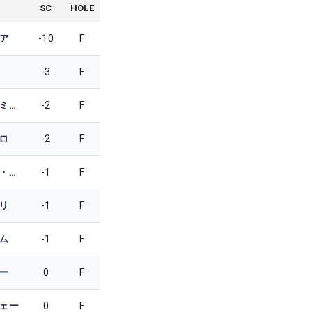
SC
HOLE
ア
-10
F
-3
F
スコット・ジェイミソン
-2
F
ロ
-2
F
ラファ・カブレラ・ベロ
-1
F
リ
-1
F
ム
-1
F
ー
0
F
ェー
0
F