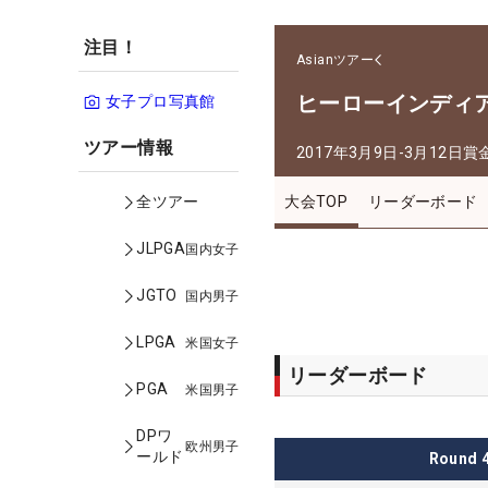
注目！
Asianツアー
ヒーローインディ
女子プロ写真館
ツアー情報
2017年3月9日-3月12日
賞
大会TOP
リーダーボード
全ツアー
JLPGA
国内女子
JGTO
国内男子
LPGA
米国女子
リーダーボード
PGA
米国男子
DPワ
欧州男子
ールド
Round