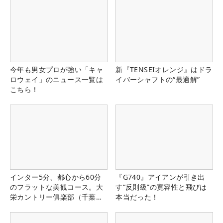
今年も男女プロが強い「キャ
新『TENSEIオレンジ』はドラ
ロウェイ」のニュース一覧は
イバーシャフトの“最適解”
こちら！
インター5分、都心から60分
『G740』アイアンが引き出
のフラットな美観コース。大
す“反則級”の寛容性と飛びは
栄カントリー俱楽部（千葉
本当だった！
県）