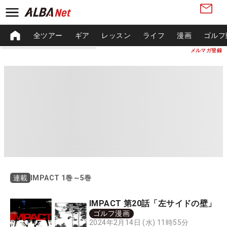
全ツアー
ギア
レッスン
ライフ
漫画
ゴルフ
メルマガ登録
IMPACT 1巻～5巻
連載
IMPACT 第20話「左サイドの壁」
ゴルフ漫画
2024年2月14日 (水) 11時55分