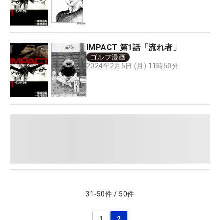
IMPACT 第1話「流れ者」
ゴルフ漫画
2024年2月5日 (月) 11時50分
31
-
50
件
/
50
件
1
2