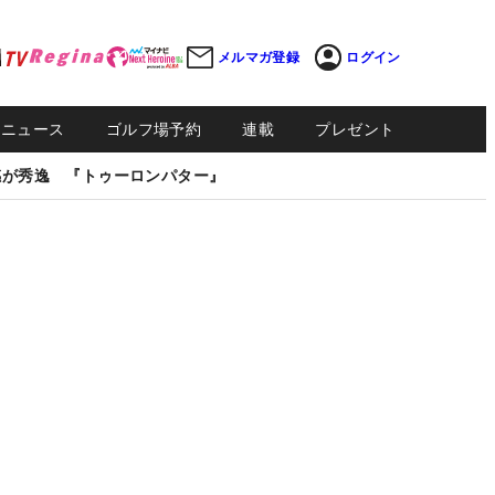
メルマガ登録
ログイン
Sニュース
ゴルフ場予約
連載
プレゼント
感が秀逸 『トゥーロンパター』