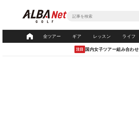
全ツアー
ギア
レッスン
ライフ
国内女子ツアー組み合わせ
注目