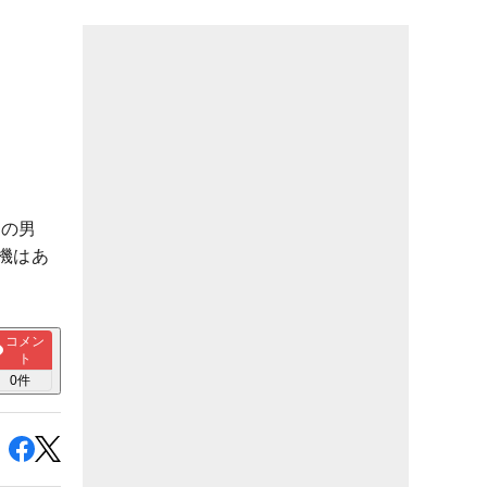
師の男
機はあ
コメン
ト
0
件