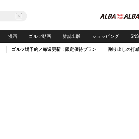
漫画
ゴルフ動画
雑誌出版
ショッピング
SN
ゴルフ場予約／毎週更新！限定優待プラン
削り出しの打