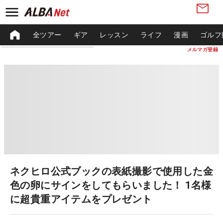
全ツアー
ギア
レッスン
ライフ
漫画
ゴルフ
メルマガ登録
ネクヒロ公式ブックの表紙撮影で使用した金
色の卵にサインをしてもらいました！ 1名様
に超貴重アイテムをプレゼント