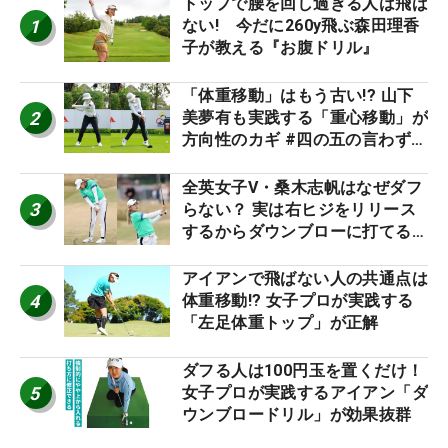
トップで腰を回し過ぎる人は飛ば
1
ない! 今だに260y飛ぶ森田理香
子が教える『お腹ドリル』
「体重移動」はもう古い!? 山下
2
美夢有も実践する「重心移動」が
方向性のカギ #四の五の言わず振
り氣れ
全英女子V・桑木志帆はなぜダフ
3
らない？ 実は右ヒジをリリース
するからダウンブローに打てる #
優勝者のスイング
アイアンで飛ばない人の共通点は
4
体重移動!? 女子プロが実践する
「左足体重トップ」が正解
ダフる人は100円玉を置くだけ！
5
女子プロが実践するアイアン「ダ
ウンブロードリル」が効果抜群