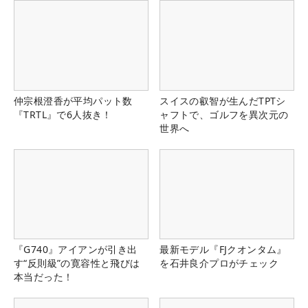
仲宗根澄香が平均パット数
スイスの叡智が生んだTPTシ
『TRTL』で6人抜き！
ャフトで、ゴルフを異次元の
世界へ
『G740』アイアンが引き出
最新モデル『FJクオンタム』
す“反則級”の寛容性と飛びは
を石井良介プロがチェック
本当だった！