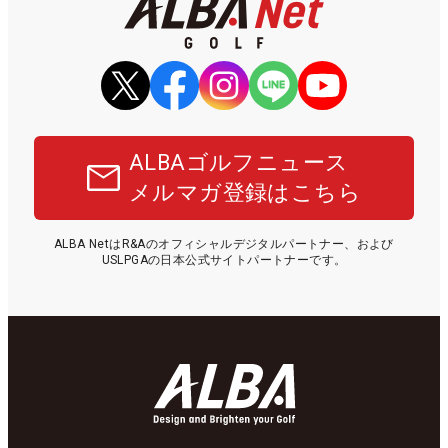
ALBAゴルフニュース
メルマガ登録はこちら
ALBA NetはR&Aのオフィシャルデジタルパートナー、および
USLPGAの日本公式サイトパートナーです。