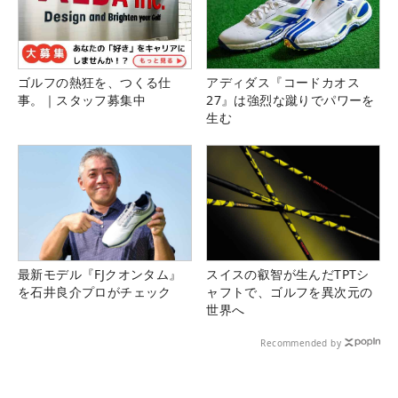
ゴルフの熱狂を、つくる仕
アディダス『コードカオス
事。｜スタッフ募集中
27』は強烈な蹴りでパワーを
生む
最新モデル『FJクオンタム』
スイスの叡智が生んだTPTシ
を石井良介プロがチェック
ャフトで、ゴルフを異次元の
世界へ
Recommended by