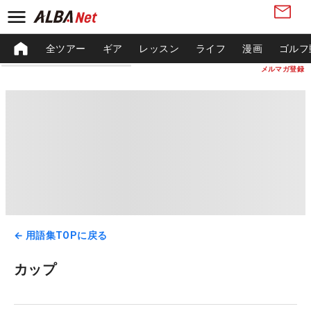
全ツアー
ギア
レッスン
ライフ
漫画
ゴルフ
メルマガ登録
← 用語集TOPに戻る
カップ