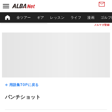
全ツアー
ギア
レッスン
ライフ
漫画
ゴルフ
メルマガ登録
← 用語集TOPに戻る
パンチショット