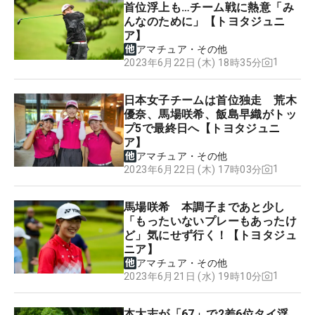
首位浮上も…チーム戦に熱意「み
んなのために」【トヨタジュニ
ア】
アマチュア・その他
1
2023年6月22日 (木) 18時35分
日本女子チームは首位独走 荒木
優奈、馬場咲希、飯島早織がトッ
プ5で最終日へ【トヨタジュニ
ア】
アマチュア・その他
1
2023年6月22日 (木) 17時03分
馬場咲希 本調子まであと少し
「もったいないプレーもあったけ
ど」気にせず行く！【トヨタジュ
ニア】
アマチュア・その他
1
2023年6月21日 (水) 19時10分
本大志が「67」で2差6位タイ浮