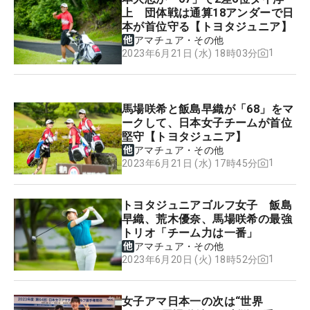
上 団体戦は通算18アンダーで日
本が首位守る【トヨタジュニア】
アマチュア・その他
1
2023年6月21日 (水) 18時03分
馬場咲希と飯島早織が「68」をマ
ークして、日本女子チームが首位
堅守【トヨタジュニア】
アマチュア・その他
1
2023年6月21日 (水) 17時45分
トヨタジュニアゴルフ女子 飯島
早織、荒木優奈、馬場咲希の最強
トリオ「チーム力は一番」
アマチュア・その他
1
2023年6月20日 (火) 18時52分
女子アマ日本一の次は“世界