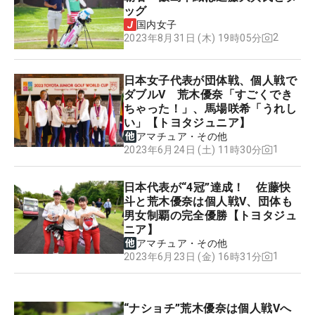
ッグ
国内女子
2
2023年8月31日 (木) 19時05分
日本女子代表が団体戦、個人戦で
ダブルV 荒木優奈「すごくでき
ちゃった！」、馬場咲希「うれし
い」【トヨタジュニア】
アマチュア・その他
1
2023年6月24日 (土) 11時30分
日本代表が“4冠”達成！ 佐藤快
斗と荒木優奈は個人戦V、団体も
男女制覇の完全優勝【トヨタジュ
ニア】
アマチュア・その他
1
2023年6月23日 (金) 16時31分
“ナショチ”荒木優奈は個人戦Vへ