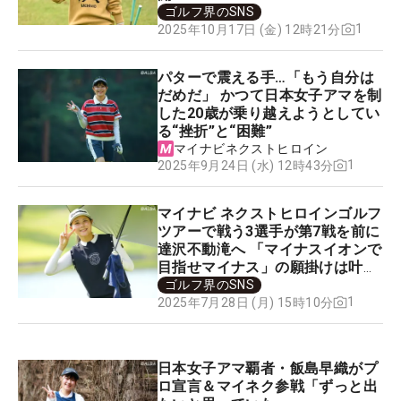
ゴルフ界のSNS
1
2025年10月17日 (金) 12時21分
パターで震える手…「もう自分は
だめだ」 かつて日本女子アマを制
した20歳が乗り越えようとしてい
る“挫折”と“困難”
マイナビネクストヒロイン
1
2025年9月24日 (水) 12時43分
マイナビ ネクストヒロインゴルフ
ツアーで戦う3選手が第7戦を前に
達沢不動滝へ 「マイナスイオンで
目指せマイナス」の願掛けは叶っ
たか？
ゴルフ界のSNS
1
2025年7月28日 (月) 15時10分
日本女子アマ覇者・飯島早織がプ
ロ宣言＆マイネク参戦「ずっと出