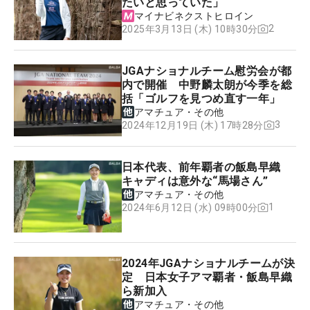
たいと思っていた」
マイナビネクストヒロイン
2
2025年3月13日 (木) 10時30分
JGAナショナルチーム慰労会が都
内で開催 中野麟太朗が今季を総
括「ゴルフを見つめ直す一年」
アマチュア・その他
3
2024年12月19日 (木) 17時28分
日本代表、前年覇者の飯島早織
キャディは意外な“馬場さん”
アマチュア・その他
1
2024年6月12日 (水) 09時00分
2024年JGAナショナルチームが決
定 日本女子アマ覇者・飯島早織
ら新加入
アマチュア・その他