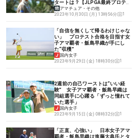
タートは？【JLPGA最終プロテス
ト】
アマチュア・その他
1
2023年10月30日 (月) 13時56分
「自信を無くして帰るわけじゃな
い」 プロテスト合格を目指す女
子アマ覇者・飯島早織が手にし
た“収穫”
国内女子
1
2023年9月29日 (金) 18時30分
2週前の自己ワーストは“いい経
験” 女子アマ覇者・飯島早織は
同組選手に心躍る「ずっと憧れて
いた選手」
国内女子
1
2023年9月15日 (金) 08時32分
「正直、心強い」 日本女子アマ
覇者・飯島早織は進藤大典氏とタ