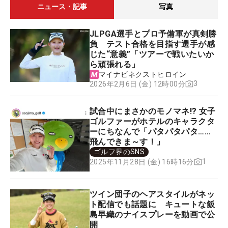
ニュース・記事
写真
JLPGA選手とプロ予備軍が真剣勝
負 テスト合格を目指す選手が感
じた“意義”「ツアーで戦いたいか
ら頑張れる」
マイナビネクストヒロイン
3
2026年2月6日 (金) 12時00分
試合中にまさかのモノマネ!? 女子
ゴルファーがホテルのキャラクタ
ーにちなんで「パタパタパタ……
飛んできま～す！」
ゴルフ界のSNS
1
2025年11月28日 (金) 16時16分
ツイン団子のヘアスタイルがネッ
ト配信でも話題に キュートな飯
島早織のナイスプレーを動画で公
開