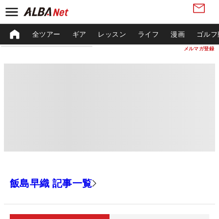
全ツアー
ギア
レッスン
ライフ
漫画
ゴルフ
メルマガ登録
飯島早織 記事一覧