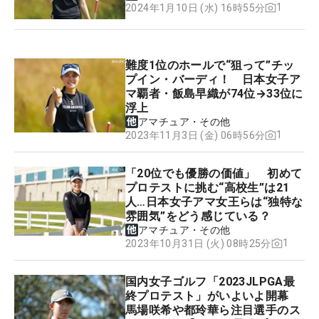
1
2024年1月10日 (水) 16時55分
難度1位のホールで“狙って”チッ
プイン・バーディ！ 日本女子ア
マ覇者・飯島早織が74位→33位に
浮上
アマチュア・その他
1
2023年11月3日 (金) 06時56分
「20位でも優勝の価値」 初めて
プロテストに挑む“高校生”は21
人…日本女子アマ女王らは“独特な
雰囲気”をどう感じている？
アマチュア・その他
1
2023年10月31日 (火) 08時25分
国内女子ゴルフ「2023JLPGA最
終プロテスト」がいよいよ開幕
馬場咲希や都玲華ら注目選手のス