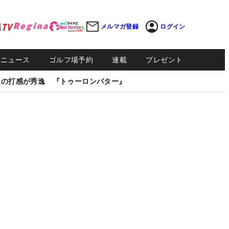
メルマガ登録
ログイン
Sニュース
ゴルフ場予約
連載
プレゼント
しの打感が秀逸 『トゥーロンパター』