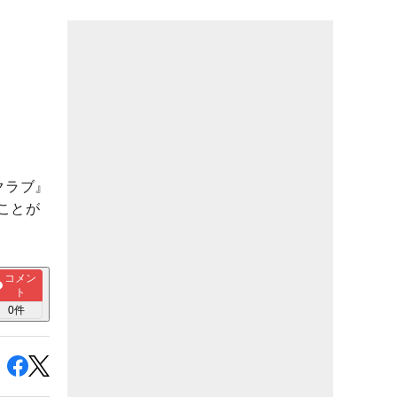
クラブ』
ことが
コメン
ト
0
件