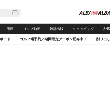
漫画
ゴルフ動画
雑誌出版
ショッピング
SN
ボード
ゴルフ場予約／期間限定クーポン配布中！
削り出