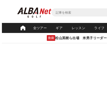
全ツアー
ギア
レッスン
ライフ
松山英樹ら出場 米男子リーダー
注目