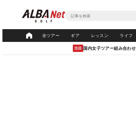
全ツアー
ギア
レッスン
ライフ
国内女子ツアー組み合わせ
注目