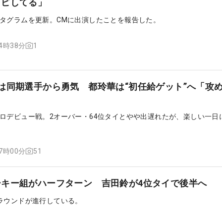
リピしてる」
タグラムを更新。CMに出演したことを報告した。
1
14時38分
は同期選手から勇気 都玲華は“初任給ゲット”へ「攻
」
ロデビュー戦。2オーバー・64位タイとやや出遅れたが、楽しい一日
51
07時00分
ーキー組がハーフターン 吉田鈴が4位タイで後半へ
ラウンドが進行している。