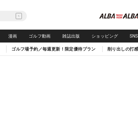
漫画
ゴルフ動画
雑誌出版
ショッピング
SN
ゴルフ場予約／毎週更新！限定優待プラン
削り出しの打