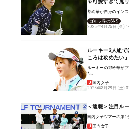
ゃ可愛すぎて鬼
都玲華が自身のインス
ゴルフ界のSNS
2025年4月25日 (金) 
ルーキー3人組で
ころは攻めたい
ルーキーの都玲華がプ
た。
国内女子
2025年3月29日 (土) 
＜速報＞注目ル
国内女子ツアーの第1
国内女子