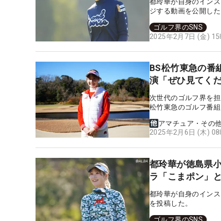
都玲華が自身のインス
ジする動画を公開した
ゴルフ界のSNS
2025年2月7日 (金) 1
BS松竹東急の番
演「ぜひ見てく
次世代のゴルフ界を担
松竹東急のゴルフ番組
アマチュア・その
2025年2月6日 (木) 0
都玲華が徳島県小
ラ「こまポン」
都玲華が自身のインス
を投稿した。
ゴルフ界のSNS