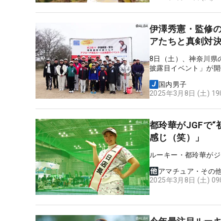
伊澤秀憲・監修の
アたちと真剣対
8日（土）、神奈川県
披露⽬イベント」が開
国内男子
2025年3月8日 (土) 1
都玲華がJGFで
感じ（笑）」
ルーキー・都玲華がジ
アマチュア・その
2025年3月8日 (土) 0