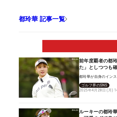
都玲華 記事一覧
前年度覇者の都玲
た」としつつも
都玲華が自身のインス
ゴルフ界のSNS
2025年4月28日 (月) 
ルーキーの都玲華