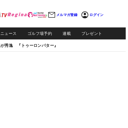
メルマガ登録
ログイン
Sニュース
ゴルフ場予約
連載
プレゼント
感が秀逸 『トゥーロンパター』