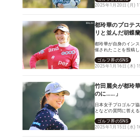
2025年1月20日 (月) 
都玲華のプロテス
リと並んだ胡蝶
都玲華が自身のインス
催されたことを投稿し
ゴルフ界のSNS
2025年1月16日 (木) 
竹田麗央が都玲華
のに……」
日本女子プロゴルフ協
となどの質問に答える
ゴルフ界のSNS
2025年1月15日 (水) 