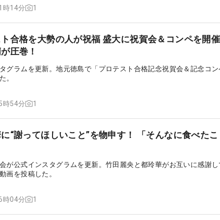
1
11時14分
ト合格を大勢の人が祝福 盛大に祝賀会＆コンペを開催
蘭が圧巻！
タグラムを更新。地元徳島で「プロテスト合格記念祝賀会＆記念コン
た。
1
15時54分
に“謝ってほしいこと”を物申す！ 「そんなに食べたこ
会が公式インスタグラムを更新。竹田麗央と都玲華がお互いに感謝し
動画を投稿した。
1
16時04分