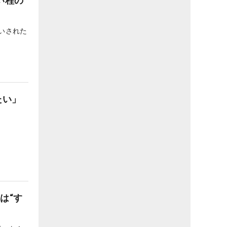
い程の
いされた
たい」
は“す