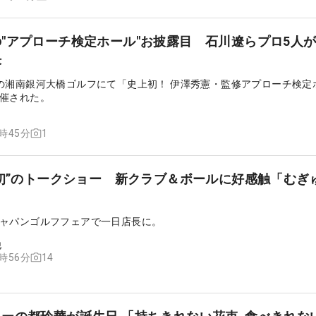
"アプローチ検定ホール"お披露目 石川遼らプロ5人
決
の湘南銀河大橋ゴルフにて「史上初！ 伊澤秀憲・監修アプローチ検定
催された。
1
9時45分
“初”のトークショー 新クラブ＆ボールに好感触「むぎ
ャパンゴルフフェアで一日店長に。
他
14
9時56分