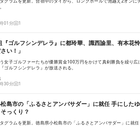
タグラムを更新。合宿中のタイから、ロングホールで池越え2オンに
。
1
5時01分
組『ゴルフシンデレラ』に都玲華、識西諭里、有本花
ださい！」
う女子ゴルファーたちが優勝賞金100万円をかけて真剣勝負を繰り広
『ゴルフシンデレラ』が放送される。
他
1
8時30分
松島市の「ふるさとアンバサダー」に就任 手にした
とそっくり？
タグラムを更新。徳島県小松島市の「ふるさとアンバサダー」に就任