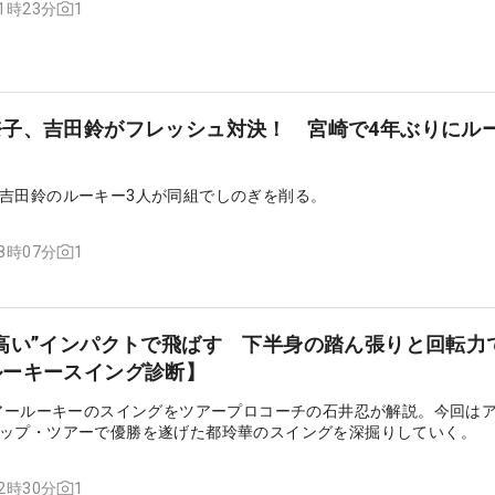
1
11時23分
子、吉田鈴がフレッシュ対決！ 宮崎で4年ぶりにルー
吉田鈴のルーキー3人が同組でしのぎを削る。
1
08時07分
高い”インパクトで飛ばす 下半身の踏ん張りと回転力
ルーキースイング診断】
ツアールーキーのスイングをツアープロコーチの石井忍が解説。今回は
ップ・ツアーで優勝を遂げた都玲華のスイングを深掘りしていく。
1
12時30分