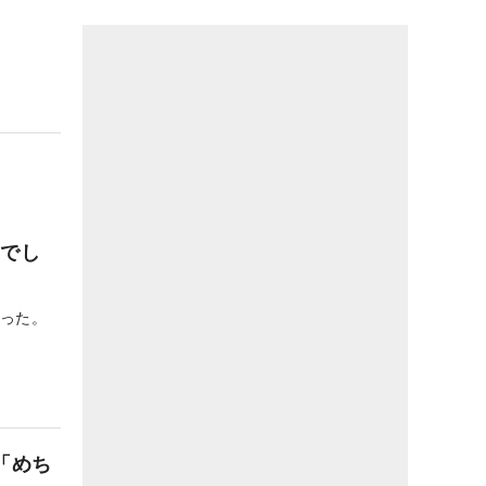
間でし
返った。
「めち