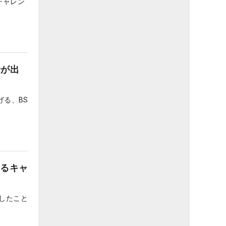
チャレン
怜が出
げる、BS
ゆるキャ
したこと