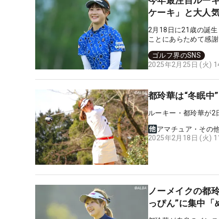
今年最注目ルーキ
ケーキ」と大人
2月18日に21歳の
ことにあらためて感謝
ゴルフ界のSNS
2025年2月25日 (火) 
都玲華は“冬眠中
ルーキー・都玲華が2
アマチュア・その
2025年2月18日 (火) 
ノーメイクの都玲
っぴん”に集中「