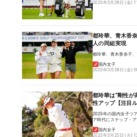
2025年3月28日 (金) 
都玲華、青木香奈
人の同組実現
都玲華、青木香奈子、
国内女子
2025年3月28日 (金) 
都玲華は“剛性が
性アップ【注目
2025年の国内女子
ア時代にステップ・ア
国内女子
2025年3月25日 (火) 