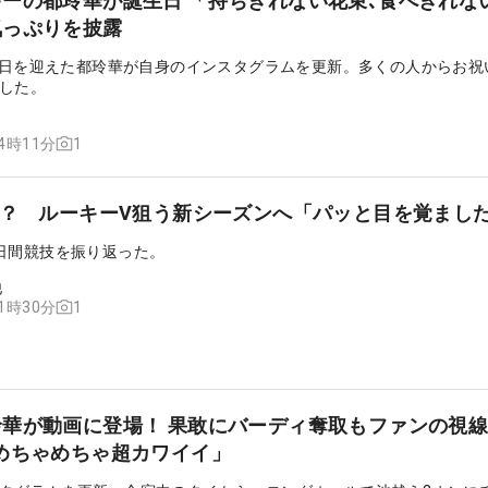
ーの都玲華が誕生日 「持ちきれない花束､食べきれな
気っぷりを披露
誕生日を迎えた都玲華が自身のインスタグラムを更新。多くの人からお祝
した。
1
14時11分
”？ ルーキーV狙う新シーズンへ「パッと目を覚まし
日間競技を振り返った。
他
1
11時30分
華が動画に登場！ 果敢にバーディ奪取もファンの視線
めちゃめちゃ超カワイイ」