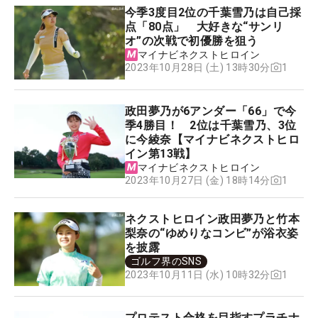
今季3度目2位の千葉雪乃は自己採
点「80点」 大好きな“サンリ
オ”の次戦で初優勝を狙う
マイナビネクストヒロイン
1
2023年10月28日 (土) 13時30分
政田夢乃が6アンダー「66」で今
季4勝目！ 2位は千葉雪乃、3位
に今綾奈【マイナビネクストヒロ
イン第13戦】
マイナビネクストヒロイン
1
2023年10月27日 (金) 18時14分
ネクストヒロイン政田夢乃と竹本
梨奈の“ゆめりなコンビ”が浴衣姿
を披露
ゴルフ界のSNS
1
2023年10月11日 (水) 10時32分
プロテスト合格を目指すプラチナ