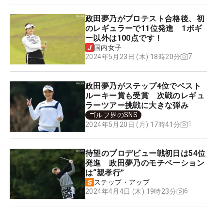
政田夢乃がプロテスト合格後、初
のレギュラーで11位発進 1ボギ
ー以外は100点です！
国内女子
7
2024年5月23日 (木) 18時20分
政田夢乃がステップ4位でベスト
ルーキー賞も受賞 次戦のレギュ
ラーツアー挑戦に大きな弾み
ゴルフ界のSNS
1
2024年5月20日 (月) 17時41分
待望のプロデビュー戦初日は54位
発進 政田夢乃のモチベーション
は“親孝行”
ステップ・アップ
6
2024年4月4日 (木) 19時23分