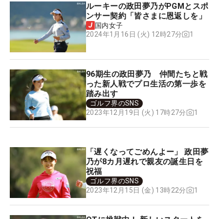
ルーキーの政田夢乃がPGMとスポ
ンサー契約「皆さまに恩返しを」
国内女子
1
2024年1月16日 (火) 12時27分
96期生の政田夢乃 仲間たちと戦
った新人戦でプロ生活の第一歩を
踏み出す
ゴルフ界のSNS
1
2023年12月19日 (火) 17時27分
「遅くなってごめんよー」 政田夢
乃が8カ月遅れで親友の誕生日を
祝福
ゴルフ界のSNS
1
2023年12月15日 (金) 13時22分