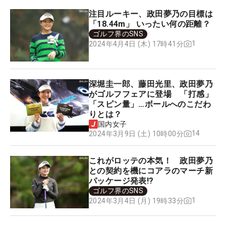
注目ルーキー、政田夢乃の目標は
「18.44m」 いったい何の距離？
ゴルフ界のSNS
1
2024年4月4日 (木) 17時41分
深堀圭一郎、藤田光里、政田夢乃
がゴルフフェアに登場 「打感」
「スピン量」…ボールへのこだわ
りとは？
国内女子
14
2024年3月9日 (土) 10時00分
これがロッテの本気！ 政田夢乃
との契約を機にコアラのマーチ新
パッケージ発表!?
ゴルフ界のSNS
1
2024年3月4日 (月) 19時33分