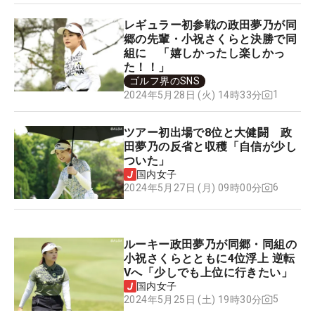
レギュラー初参戦の政田夢乃が同
郷の先輩・小祝さくらと決勝で同
組に 「嬉しかったし楽しかっ
た！！」
ゴルフ界のSNS
1
2024年5月28日 (火) 14時33分
ツアー初出場で8位と大健闘 政
田夢乃の反省と収穫「自信が少し
ついた」
国内女子
6
2024年5月27日 (月) 09時00分
ルーキー政田夢乃が同郷・同組の
小祝さくらとともに4位浮上 逆転
Vへ「少しでも上位に行きたい」
国内女子
5
2024年5月25日 (土) 19時30分