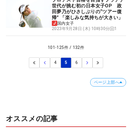
世代が挑む初の日本女子OP 政
田夢乃がひさしぶりの“ツアー復
帰” 「楽しみな気持ちが大きい」
国内女子
1
2023年9月28日 (木) 10時30分
101
-
125
件
/
132
件
4
5
6
ページ上部へ
オススメの記事