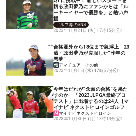
QTに挑戦中！ 新しいスタートを
切る政田夢乃にファンからは「ル
ーキーイヤーで優勝を」と熱い声
援
ゴルフ界のSNS
1
2023年11月21日 (火) 17時15分
合格圏外から18位まで急浮上 23
歳・政田夢乃が克服した“昨年の
悪夢”
アマチュア・その他
1
2023年11月1日 (水) 17時57分
今年はだれが“念願の合格”を果た
すのか 「2023JLPGA最終プロ
テスト」に出場するのは24人【マ
イナビ ネクストヒロインゴルフツ
アー】
マイナビネクストヒロイン
1
2023年10月30日 (月) 13時13分