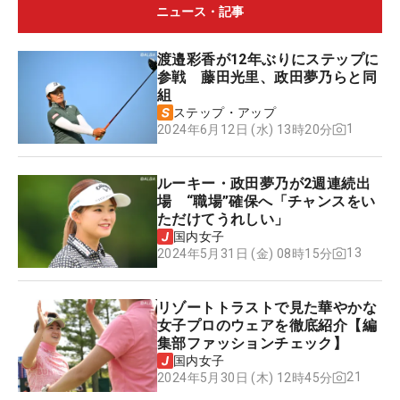
ニュース・記事
渡邉彩香が12年ぶりにステップに
参戦 藤田光里、政田夢乃らと同
組
ステップ・アップ
1
2024年6月12日 (水) 13時20分
ルーキー・政田夢乃が2週連続出
場 “職場”確保へ「チャンスをい
ただけてうれしい」
国内女子
13
2024年5月31日 (金) 08時15分
リゾートトラストで見た華やかな
女子プロのウェアを徹底紹介【編
集部ファッションチェック】
国内女子
21
2024年5月30日 (木) 12時45分