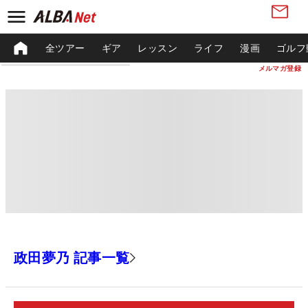
全ツアー
ギア
レッスン
ライフ
漫画
ゴルフ
メルマガ登録
政田夢乃 記事一覧