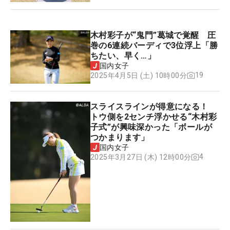
木村彩子が“鬼門”葛城で覚醒 圧
巻の6連続バーディで3位浮上「勝
ちたい、早く…」
国内女子
19
2025年4月5日 (土) 10時00分
スライスラインが得意になる！
トウ側を2センチ浮かせる“木村彩
子式”が興味深かった「ボールが
つかまります」
国内女子
4
2025年3月27日 (木) 12時00分