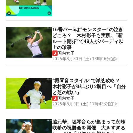
16番パー5は“モンスター”の泣き
どころ？ 木村彩子も実践、“新
ルート開拓”で48人がバーディ以
上の珍事
国内女子
5
2025年8月30日 (土) 18時06分
“堀琴音スタイル”で洋芝攻略？
木村彩子が3年ぶり2勝目へ「自分
と芝の戦い」
国内女子
15
2025年8月9日 (土) 17時43分
脇元華、堀琴音らが集まって永峰
咲希の祝勝会を開催 大きすぎる