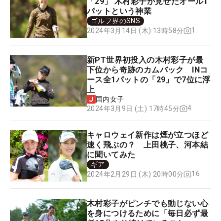
「29」 木村彩子が見せたオール1
パットという神業
ゴルフ界のSNS
1
2024年3月14日 (木) 13時58分
新PT世界初投入の木村彩子が最
下位から奇跡のカムバック INコ
ース全1パットの「29」で7位に浮
上
国内女子
4
2024年3月9日 (土) 17時45分
キャロウェイ新作は煙が立つほど
速く飛ぶの？ 上田桃子、河本結
に聞いてみた
ギア
16
2024年2月29日 (木) 20時00分
木村彩子がピンチでも動じない心
を身につけるために「毎日必ず最