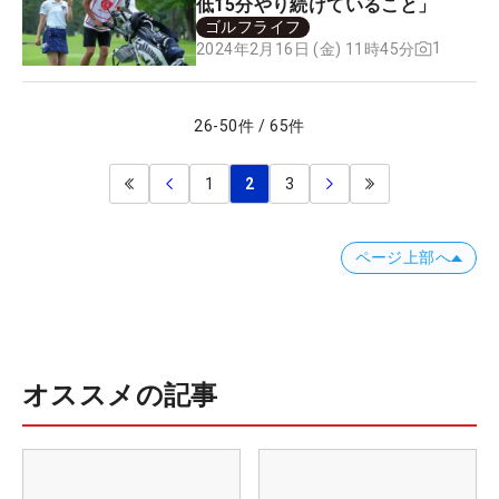
低15分やり続けていること」
ゴルフライフ
1
2024年2月16日 (金) 11時45分
26
-
50
件
/
65
件
1
2
3
ページ上部へ
オススメの記事