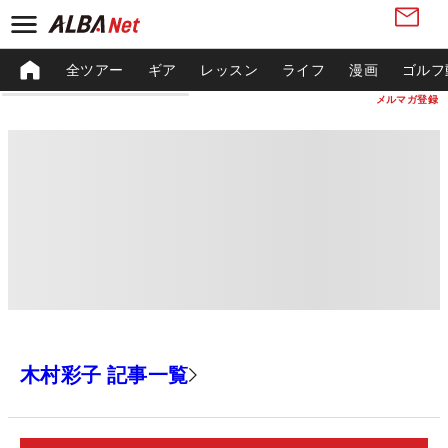
全ツアー
ギア
レッスン
ライフ
漫画
ゴルフ
メルマガ登録
木村彩子 記事一覧