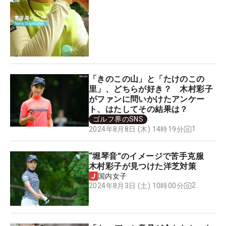
「きのこの山」と「たけのこの
里」、どちらが好き？ 木村彩子
がファンに問いかけたアンケー
ト、はたしてその結果は？
ゴルフ界のSNS
1
2024年8月8日 (木) 14時19分
“堀琴音”のイメージで苦手克服
木村彩子が見つけた洋芝対策
国内女子
2
2024年8月3日 (土) 10時00分