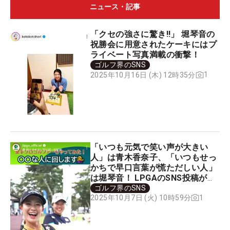
ニュース・記事
「クセの強さに驚き!!」 堀琴音の
祝勝会に用意されたケーキにはプ
ライベート写真満載の衝撃！
ゴルフ界のSNS
1
2025年10月16日 (木) 12時35分
「いつも元気で笑い声が大きい
人」は青木香奈子、「いつもせっ
かちで早口言葉が慌ただしい人」
は堀琴音！ LPGAのSNS投稿が大
バズり中
ゴルフ界のSNS
1
2025年10月7日 (火) 10時59分