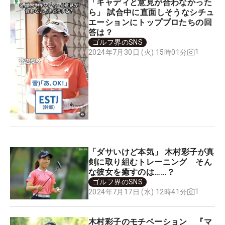
「キャディと意見が合わなかった
ら」 試合中に直面しそうなシチュ
エーションにトッププロたちの回
答は？
ゴルフ界のSNS
1
2024年7月30日 (火) 15時01分
「ダサいけど本気」 木村彩子が真
剣に取り組むトレーニング そん
な彼女を癒すのは……？
ゴルフ界のSNS
1
2024年7月17日 (水) 12時41分
木村彩子のモチベーション 『マ