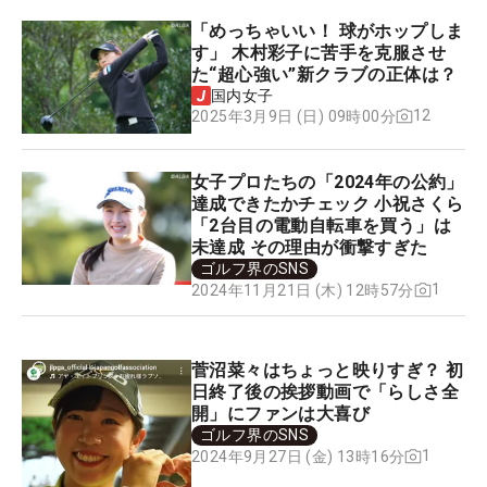
「めっちゃいい！ 球がホップしま
す」 木村彩子に苦手を克服させ
た“超心強い”新クラブの正体は？
国内女子
12
2025年3月9日 (日) 09時00分
女子プロたちの「2024年の公約」
達成できたかチェック 小祝さくら
「2台目の電動自転車を買う」は
未達成 その理由が衝撃すぎた
ゴルフ界のSNS
1
2024年11月21日 (木) 12時57分
菅沼菜々はちょっと映りすぎ？ 初
日終了後の挨拶動画で「らしさ全
開」にファンは大喜び
ゴルフ界のSNS
1
2024年9月27日 (金) 13時16分