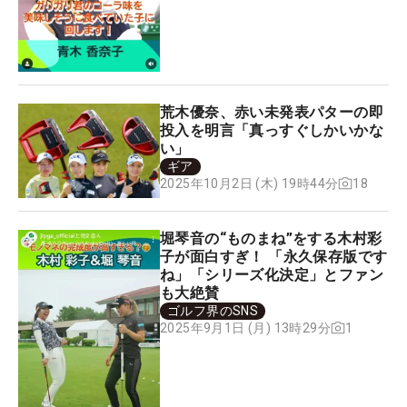
荒木優奈、赤い未発表パターの即
投入を明言「真っすぐしかいかな
い」
ギア
18
2025年10月2日 (木) 19時44分
堀琴音の“ものまね”をする木村彩
子が面白すぎ！ 「永久保存版です
ね」「シリーズ化決定」とファン
も大絶賛
ゴルフ界のSNS
1
2025年9月1日 (月) 13時29分