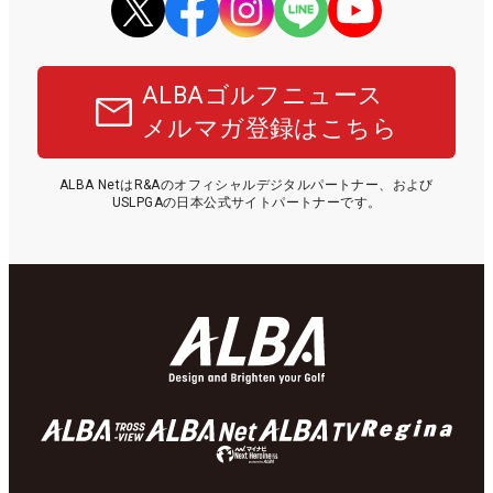
ALBAゴルフニュース
メルマガ登録はこちら
ALBA NetはR&Aのオフィシャルデジタルパートナー、および
USLPGAの日本公式サイトパートナーです。