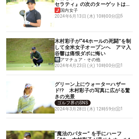
セラティ』の次のターゲットは…
国内女子
5
2024年6月13日 (木) 10時00分
木村彩子が“44ホールの死闘”を制
して全米女子オープンへ アマ入
谷響は痛恨ダボに悔い
アマチュア・その他
1
2024年4月23日 (火) 10時00分
グリーン上にウォーターハザー
ド!? 木村彩子の写真に広がる驚
きの光景
ゴルフ界のSNS
1
2024年3月28日 (木) 12時59分
“魔法のパター” を手にハーフ