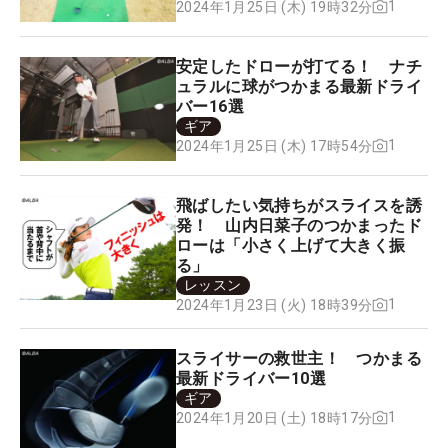
1
2024年1月25日 (木) 19時32分
安定したドローが打てる！ ナチ
ュラルに球がつかまる最新ドライ
バー16選
ギア
1
2024年1月25日 (木) 17時54分
飛ばしたい気持ちがスライスを誘
発！ 山内日菜子のつかまったド
ローは「小さく上げて大きく振
る」
レッスン
1
2024年1月23日 (火) 18時39分
スライサーの救世主！ つかまる
最新ドライバー10選
ギア
1
2024年1月20日 (土) 18時17分