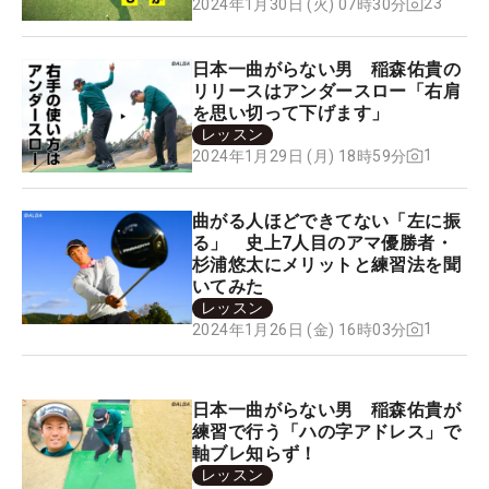
23
2024年1月30日 (火) 07時30分
日本一曲がらない男 稲森佑貴の
リリースはアンダースロー「右肩
を思い切って下げます」
レッスン
1
2024年1月29日 (月) 18時59分
曲がる人ほどできてない「左に振
る」 史上7人目のアマ優勝者・
杉浦悠太にメリットと練習法を聞
いてみた
レッスン
1
2024年1月26日 (金) 16時03分
日本一曲がらない男 稲森佑貴が
練習で行う「ハの字アドレス」で
軸ブレ知らず！
レッスン