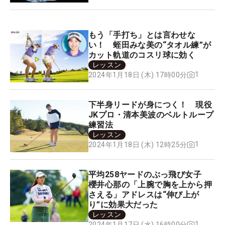
もう「手打ち」とは言わせな
い！ 蛭田みな美の“タオル練”が
カット軌道のコスリ球に効く
レッスン
1
2024年1月18日 (木) 17時00分
下半身リードが身につく！ 現役
JKプロ・清本美波のベルトループ
練習法
レッスン
1
2024年1月18日 (木) 12時25分
平均258ヤードのぶっ飛び女子
櫻井心那の「上腕で胸を上から押
さえる」アドレスは“伸び上が
り”に効果大だった
レッスン
1
2024年1月17日 (水) 16時00分