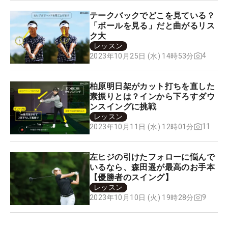
テークバックでどこを見ている？
「ボールを見る」だと曲がるリス
ク大
レッスン
4
2023年10月25日 (水) 14時53分
柏原明日架がカット打ちを直した
素振りとは？インから下ろすダウ
ンスイングに挑戦
レッスン
11
2023年10月11日 (水) 12時01分
左ヒジの引けたフォローに悩んで
いるなら、森田遥が最高のお手本
【優勝者のスイング】
レッスン
9
2023年10月10日 (火) 19時28分