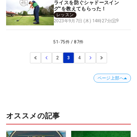
ライスを防ぐシャドースイン
グ”を教えてもらった！
レッスン
9
2023年9月7日 (木) 14時27分
51
-
75
件
/
87
件
2
3
4
ページ上部へ
オススメの記事