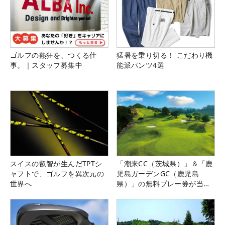
ゴルフの熱狂を、つくる仕
猛暑を乗り切る！ こだわり機
事。｜スタッフ募集中
能派パンツ4選
スイスの叡智が生んだTPTシ
「潮来CC（茨城県）」＆「鹿
ャフトで、ゴルフを異次元の
児島ガーデンGC（鹿児島
世界へ
県）」の無料プレー券が当た
る！！