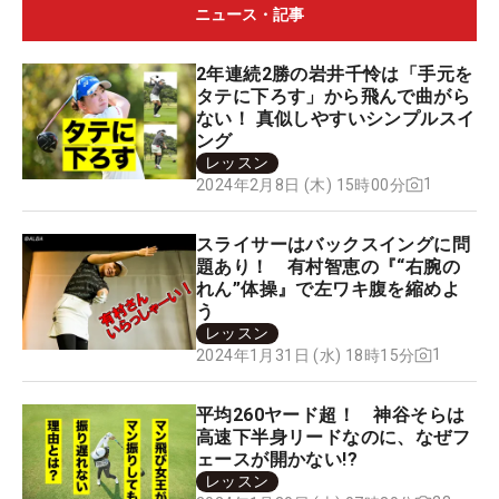
ニュース・記事
2年連続2勝の岩井千怜は「手元を
タテに下ろす」から飛んで曲がら
ない！ 真似しやすいシンプルスイ
ング
レッスン
1
2024年2月8日 (木) 15時00分
スライサーはバックスイングに問
題あり！ 有村智恵の『“右腕の
れん”体操』で左ワキ腹を縮めよ
う
レッスン
1
2024年1月31日 (水) 18時15分
平均260ヤード超！ 神谷そらは
高速下半身リードなのに、なぜフ
ェースが開かない!?
レッスン