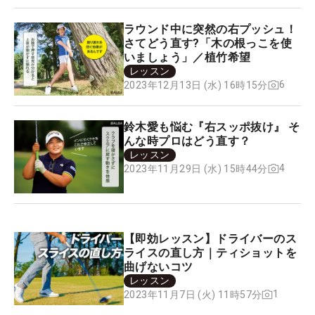
ラウンド中に突然の右プッシュ！
さてどう直す?「木の根っこを使
いましょう」／植竹希望
レッスン
6
2023年12月13日 (水) 16時15分
鈴木愛も悩む『右スッポ抜け』 そ
んな時プロはどう直す？
レッスン
4
2023年11月29日 (水) 15時44分
【即効レッスン】ドライバーのス
ライスの直し方｜ティショットを
曲げないコツ
レッスン
1
2023年11月7日 (火) 11時57分