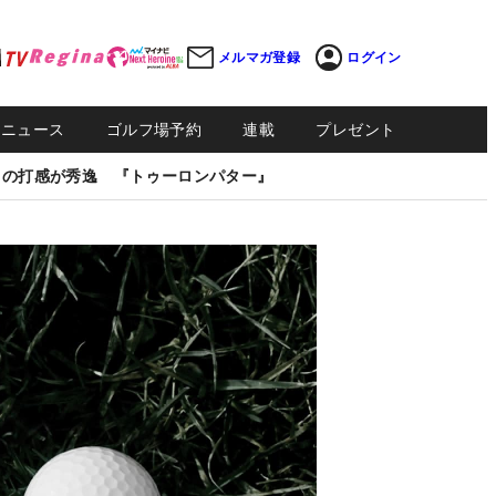
メルマガ登録
ログイン
Sニュース
ゴルフ場予約
連載
プレゼント
しの打感が秀逸 『トゥーロンパター』