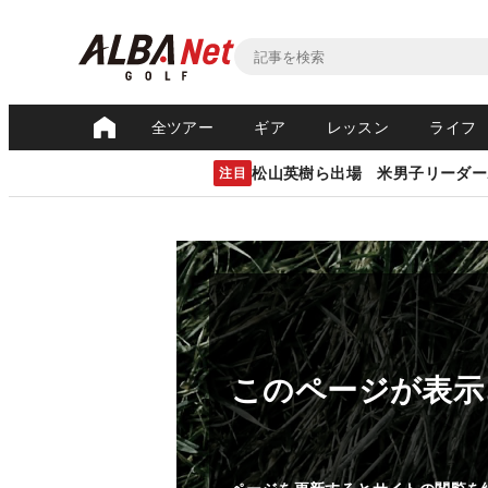
全ツアー
ギア
レッスン
ライフ
松山英樹ら出場 米男子リーダー
注目
このページが表示