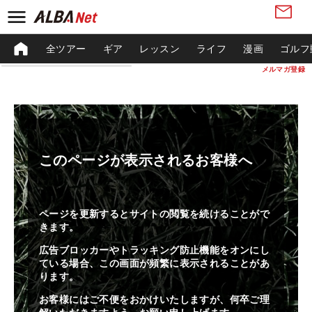
全ツアー
ギア
レッスン
ライフ
漫画
ゴルフ
メルマガ登録
このページが表示されるお客様へ
ページを更新するとサイトの閲覧を続けることがで
きます。
広告ブロッカーやトラッキング防止機能をオンにし
ている場合、この画面が頻繁に表示されることがあ
ります。
お客様にはご不便をおかけいたしますが、何卒ご理