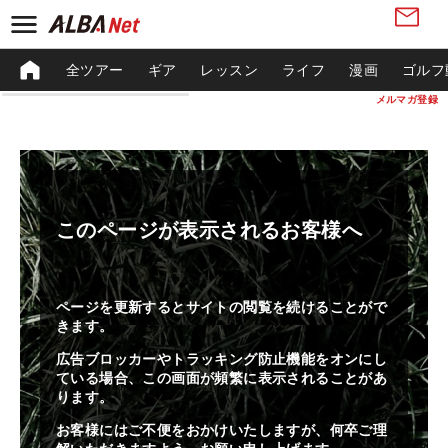
全ツアー
ギア
レッスン
ライフ
漫画
ゴルフ
メルマガ登録
このページが表示されるお客様へ
ページを更新するとサイトの閲覧を続けることがで
きます。
広告ブロッカーやトラッキング防止機能をオンにし
ている場合、この画面が頻繁に表示されることがあ
ります。
お客様にはご不便をおかけいたしますが、何卒ご理