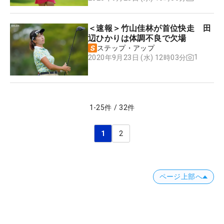
＜速報＞竹山佳林が首位快走 田
辺ひかりは体調不良で欠場
ステップ・アップ
1
2020年9月23日 (水) 12時03分
1
-
25
件
/
32
件
1
2
ページ上部へ