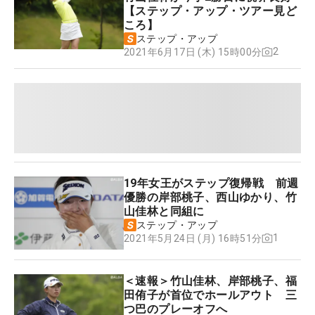
【ステップ・アップ・ツアー見ど
ころ】
ステップ・アップ
2
2021年6月17日 (木) 15時00分
19年女王がステップ復帰戦 前週
優勝の岸部桃子、西山ゆかり、竹
山佳林と同組に
ステップ・アップ
1
2021年5月24日 (月) 16時51分
＜速報＞竹山佳林、岸部桃子、福
田侑子が首位でホールアウト 三
つ巴のプレーオフへ