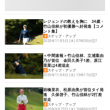
レジェンドの教えを胸に 24歳・
竹山佳林が初優勝へ好発進【コメ
ント集】
ステップ・アップ
1
2020年11月5日 (木) 07時30分
＜中間速報＞竹山佳林、立浦葉由
乃が首位 金田久美子1差、原江
里菜は4差追走
ステップ・アップ
1
2020年11月4日 (水) 13時17分
岩橋里衣、松原由美が首位タイ発
進 久保啓子、竹山佳林が2打差
並走
ステップ・アップ
1
2020年9月23日 (水) 16時06分