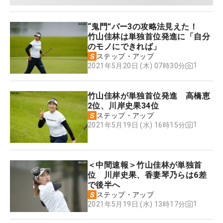
“鬼門”パー3の攻略法見えた！
竹山佳林は単独首位発進に「自分
のモノにできれば」
ステップ・アップ
1
2021年5月20日 (木) 07時30分
竹山佳林が単独首位発進 高橋恵
2位、川岸史果34位
ステップ・アップ
1
2021年5月19日 (水) 16時15分
＜中間速報＞竹山佳林が単独首
位 川岸史果、香妻琴乃らは6差
で後半へ
ステップ・アップ
1
2021年5月19日 (水) 13時17分