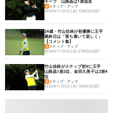
キープ 山路晶は1差追走
ステップ・アップ
1
2020年11月6日 (金) 12時30分
24歳・竹山佳林が初優勝に王手
最終日は「落ち着いて楽しく」
【コメント集】
ステップ・アップ
1
2020年11月6日 (金) 07時30分
竹山佳林がステップ初Vに王手
山路晶1差2位、金田久美子は2差4
位
ステップ・アップ
1
2020年11月5日 (木) 16時33分