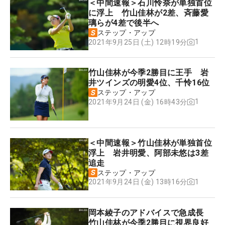
＜中間速報＞石川怜奈が単独首位
に浮上 竹山佳林が2差、斉藤愛
璃らが4差で後半へ
ステップ・アップ
1
2021年9月25日 (土) 12時19分
竹山佳林が今季2勝目に王手 岩
井ツインズの明愛4位、千怜16位
ステップ・アップ
1
2021年9月24日 (金) 16時43分
＜中間速報＞竹山佳林が単独首位
浮上 岩井明愛、阿部未悠は3差
追走
ステップ・アップ
1
2021年9月24日 (金) 13時16分
岡本綾子のアドバイスで急成長
竹山佳林が今季2勝目に視界良好