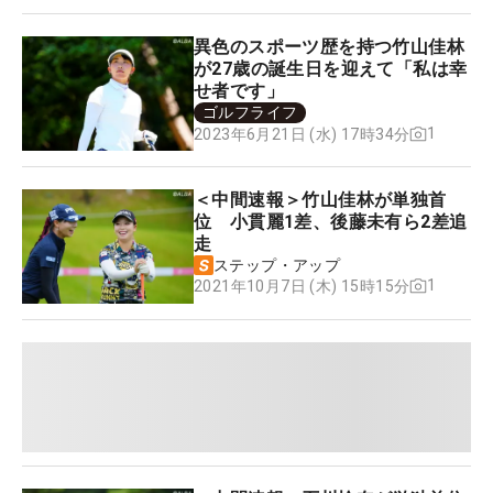
異色のスポーツ歴を持つ竹山佳林
が27歳の誕生日を迎えて「私は幸
せ者です」
ゴルフライフ
1
2023年6月21日 (水) 17時34分
＜中間速報＞竹山佳林が単独首
位 小貫麗1差、後藤未有ら2差追
走
ステップ・アップ
1
2021年10月7日 (木) 15時15分