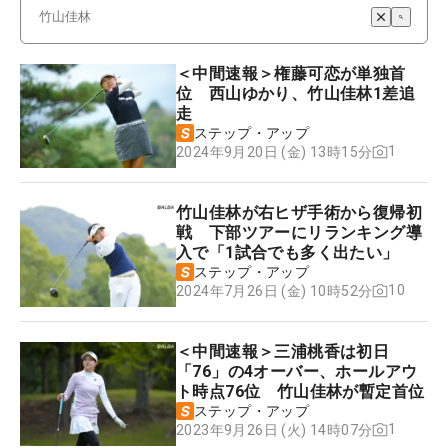
＜中間速報＞権藤可恋が単独首
位 西山ゆかり、竹山佳林1差追
走
ステップ・アップ
1
2024年9月20日 (金) 13時15分
竹山佳林が右ヒザ手術から復帰初
戦 下部ツアーにリランキング導
入で「1試合でも多く出たい」
ステップ・アップ
10
2024年7月26日 (金) 10時52分
＜中間速報＞三浦桃香は初日
「76」の4オーバー、ホールアウ
ト時点76位 竹山佳林が暫定首位
ステップ・アップ
1
2023年9月26日 (火) 14時07分