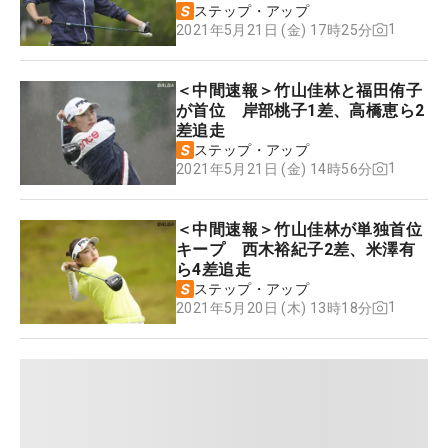
ステップ・アップ
1
2021年5月21日 (金) 17時25分
＜中間速報＞竹山佳林と福田侑子
が首位 岸部桃子1差、高橋恵ら2
差追走
ステップ・アップ
1
2021年5月21日 (金) 14時56分
＜中間速報＞竹山佳林が単独首位
キープ 西木裕紀子2差、米澤有
ら4差追走
ステップ・アップ
1
2021年5月20日 (木) 13時18分