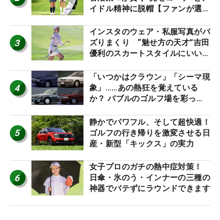
イドル精神に脱帽【ファンが選ぶ
神10】
インスタのウェア・私服写真がバ
3
ズりまくり “魅せ方の天才”吉田
優利のスカートスタイルにいい
ね！【ファンが選ぶ神10】
「いつかはクラウン」「シーマ現
4
象」……あの熱狂を覚えている
か？ バブルのゴルフ場を彩った
名車たち
静かでパワフル、そして超快適！
5
ゴルフの行き帰りを激変させる日
産・新型「キックス」の実力
女子プロのガチの熱中症対策！
6
日傘・氷のう・インナーの三種の
神器でバテずにラウンドできます