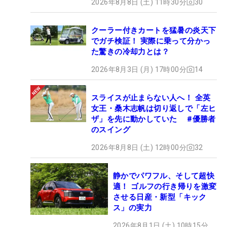
2026年8月8日 (土) 11時30分
30
クーラー付きカートを猛暑の炎天下
でガチ検証！ 実際に乗って分かっ
た驚きの冷却力とは？
2026年8月3日 (月) 17時00分
14
スライスが止まらない人へ！ 全英
女王・桑木志帆は切り返しで「左ヒ
ザ」を先に動かしていた #優勝者
のスイング
2026年8月8日 (土) 12時00分
32
静かでパワフル、そして超快
適！ ゴルフの行き帰りを激変
させる日産・新型「キック
ス」の実力
2026年8月1日 (土) 10時15分