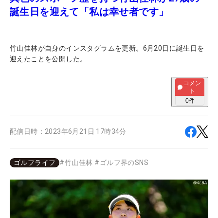
誕生日を迎えて「私は幸せ者です」
竹山佳林が自身のインスタグラムを更新。6月20日に誕生日を
迎えたことを公開した。
コメン
ト
0
件
配信日時：
2023年6月21日 17時34分
ゴルフライフ
#
竹山佳林
#
ゴルフ界のSNS