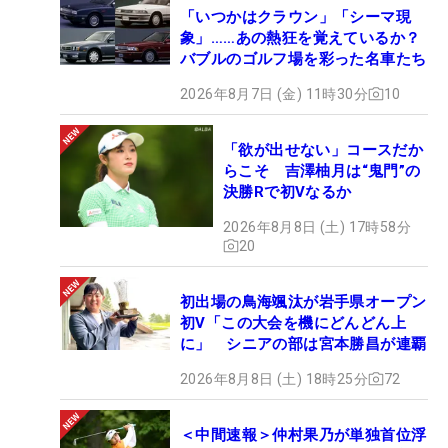
「いつかはクラウン」「シーマ現
象」……あの熱狂を覚えているか？
バブルのゴルフ場を彩った名車たち
2026年8月7日 (金) 11時30分
10
「欲が出せない」コースだか
らこそ 吉澤柚月は“鬼門”の
決勝Rで初Vなるか
2026年8月8日 (土) 17時58分
20
初出場の鳥海颯汰が岩手県オープン
初V「この大会を機にどんどん上
に」 シニアの部は宮本勝昌が連覇
2026年8月8日 (土) 18時25分
72
＜中間速報＞仲村果乃が単独首位浮