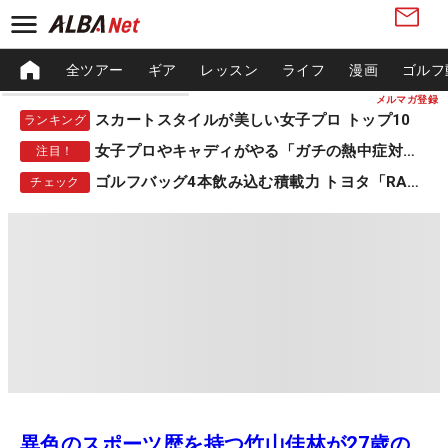
全ツアー
ギア
レッスン
ライフ
漫画
ゴルフ
メルマガ登録
スカートスタイルが美しい女子プロ トップ10
ランキング
女子プロやキャディがやる「ガチの熱中症対策」
注目！
ゴルフバッグ4本飲み込む積載力 トヨタ「RAV4」
チェック
異色のスポーツ歴を持つ竹山佳林が27歳の