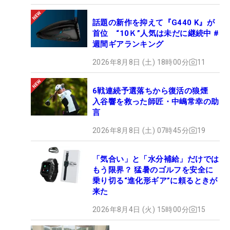
話題の新作を抑えて『G440 K』が
首位 “10Ｋ”人気は未だに継続中 #
週間ギアランキング
2026年8月8日 (土) 18時00分
11
6戦連続予選落ちから復活の狼煙
入谷響を救った師匠・中嶋常幸の助
言
2026年8月8日 (土) 07時45分
19
「気合い」と「水分補給」だけでは
もう限界？ 猛暑のゴルフを安全に
乗り切る“進化形ギア”に頼るときが
来た
2026年8月4日 (火) 15時00分
15