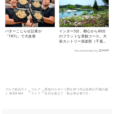
パターこじらせ記者が
インター5分、都心から60分
「TRTL」で大改善
のフラットな美観コース。大
栄カントリー俱楽部（千葉
県）
Recommended by
ゴルフ総合サイ
ゴルフ
異色のスポーツ歴を持つ竹山佳林が27歳の誕
ト ALBA Net
ライフ
生日を迎えて「私は幸せ者です」