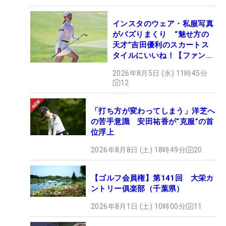
インスタのウェア・私服写真
がバズりまくり “魅せ方の
天才”吉田優利のスカートス
タイルにいいね！【ファンが
選ぶ神10】
2026年8月5日 (水) 11時45分
12
「打ち方が変わってしまう」洋芝へ
の苦手意識 安田祐香が“克服”の首
位浮上
2026年8月8日 (土) 18時49分
20
【ゴルフ会員権】第141回 大栄カ
ントリー俱楽部（千葉県）
2026年8月1日 (土) 10時00分
11