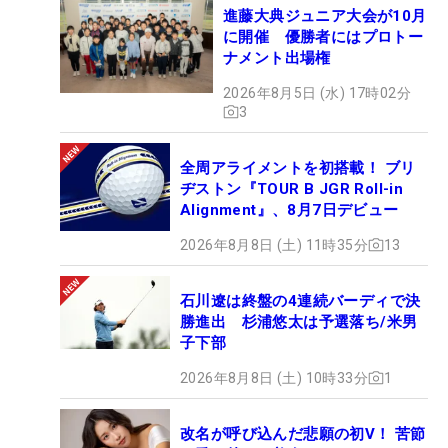
進藤大典ジュニア大会が10月
に開催 優勝者にはプロトー
ナメント出場権
2026年8月5日 (水) 17時02分
3
全周アライメントを初搭載！ ブリ
ヂストン『TOUR B JGR Roll-in
Alignment』、8月7日デビュー
2026年8月8日 (土) 11時35分
13
石川遼は終盤の4連続バーディで決
勝進出 杉浦悠太は予選落ち/米男
子下部
2026年8月8日 (土) 10時33分
1
改名が呼び込んだ悲願の初V！ 苦節