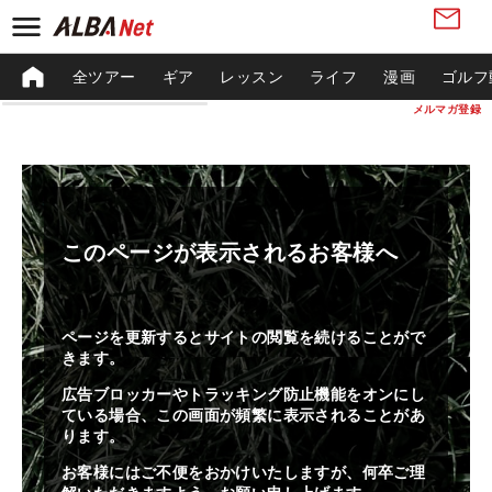
全ツアー
ギア
レッスン
ライフ
漫画
ゴルフ
メルマガ登録
このページが表示されるお客様へ
ページを更新するとサイトの閲覧を続けることがで
きます。
広告ブロッカーやトラッキング防止機能をオンにし
ている場合、この画面が頻繁に表示されることがあ
ります。
お客様にはご不便をおかけいたしますが、何卒ご理