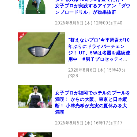
女子プロが実践するアイアン「ダウ
ンブロードリル」が効果抜群
2026年8月6日 (木) 12時00分
40
“替えないプロ”今平周吾が10
年ぶりにドライバーチェン
ジ！ UT、5Wは名器を継続使
用中 #男子プロセッティン
グ
2026年8月6日 (木) 15時49分
38
女子プロが福岡でホテルのプールを
満喫！ からの大阪、東京と日本縦
断！ 小林光希が充実の夏休みを大
満喫
2026年8月5日 (水) 16時17分
17