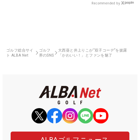
Recommended by
ゴルフ総合サイ
ゴルフ
大西葵と井上りこが“双子コーデ”を披露
ト ALBA Net
界のSNS
「かわいい！」とファンを魅了
ALBAゴルフニュース