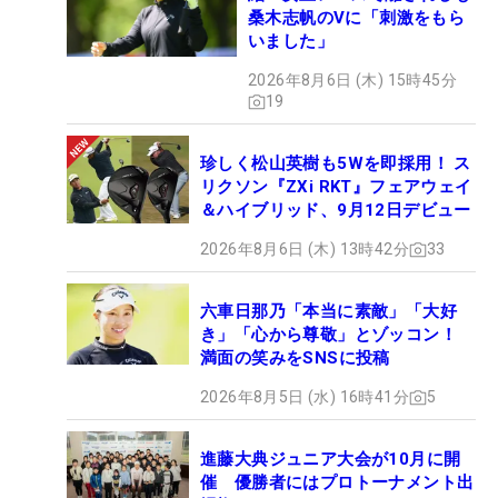
桑木志帆のVに「刺激をもら
いました」
2026年8月6日 (木) 15時45分
19
珍しく松山英樹も5Wを即採用！ ス
リクソン『ZXi RKT』フェアウェイ
＆ハイブリッド、9月12日デビュー
2026年8月6日 (木) 13時42分
33
六車日那乃「本当に素敵」「大好
き」「心から尊敬」とゾッコン！
満面の笑みをSNSに投稿
2026年8月5日 (水) 16時41分
5
進藤大典ジュニア大会が10月に開
催 優勝者にはプロトーナメント出