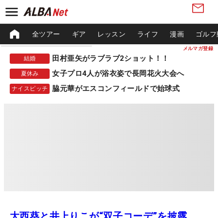
全ツアー
ギア
レッスン
ライフ
漫画
ゴルフ
メルマガ登録
田村亜矢がラブラブ2ショット！！
結婚
女子プロ4人が浴衣姿で長岡花火大会へ
夏休み
脇元華がエスコンフィールドで始球式
ナイスピッチ
大西葵と井上りこが“双子コーデ”を披露