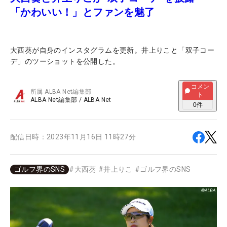
「かわいい！」とファンを魅了
大西葵が自身のインスタグラムを更新。井上りこと「双子コー
デ」のツーショットを公開した。
コメン
所属
ALBA Net編集部
ト
ALBA Net編集部
/
ALBA Net
0
件
配信日時：
2023年11月16日 11時27分
ゴルフ界のSNS
#
大西葵
#
井上りこ
#
ゴルフ界のSNS