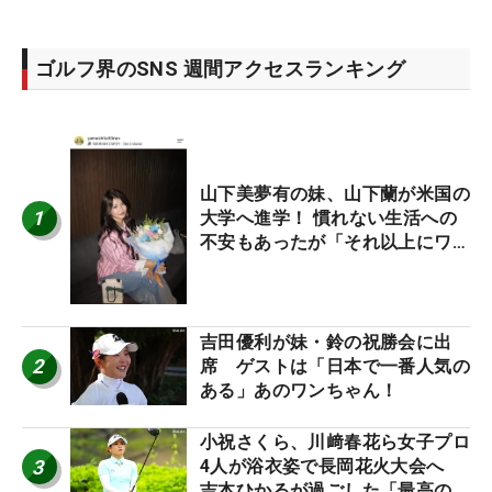
ゴルフ界のSNS 週間アクセスランキング
山下美夢有の妹、山下蘭が米国の
1
大学へ進学！ 慣れない生活への
不安もあったが「それ以上にワク
ワクしています」
吉田優利が妹・鈴の祝勝会に出
2
席 ゲストは「日本で一番人気の
ある」あのワンちゃん！
小祝さくら、川﨑春花ら女子プロ
3
4人が浴衣姿で長岡花火大会へ
吉本ひかるが過ごした「最高の夏