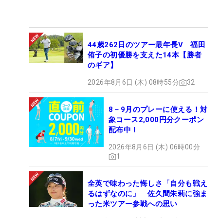
44歳262日のツアー最年長V 福田
侑子の初優勝を支えた14本【勝者
のギア】
2026年8月6日 (木) 08時55分
32
8－9月のプレーに使える！対
象コース2,000円分クーポン
配布中！
2026年8月6日 (木) 06時00分
1
全英で味わった悔しさ「自分も戦え
るはずなのに」 佐久間朱莉に強ま
った米ツアー参戦への思い