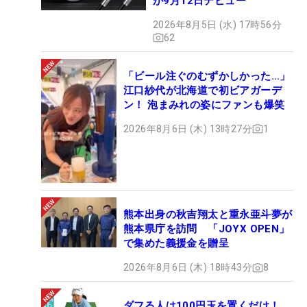
が9月12日デビュー
2026年8月5日 (水) 17時56分
62
「ビール注ぐのむずかしかった…」
江口紗代が北海道で初ビアガーデ
ン！ 泡まみれの姿にファンも爆笑
2026年8月6日 (木) 13時27分
1
熊本出身の秋吉翔太と重永亜斗夢が
熊本県庁を訪問 「JOYX OPEN」
で集めた義援金を贈呈
2026年8月6日 (木) 18時43分
8
ダフる人は100円玉を置くだけ！