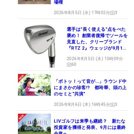
場権
2026年8月5日 (水) 17時02分
3
選手は“長く使える”点をべた
褒め！ 創業者復帰でソールを
見直した、クリーブランド
『RTZ 2』ウェッジが9月12
日デビュー
2026年8月5日 (水) 15時09分
60
「ボトッ！って音が…」ラウンド中
にまさかの珍客!? 都玲華、頭の上
のセミと“共演”
2026年8月6日 (木) 16時45分
3
LIVゴルフは来季も継続？ 新たな
投資家を獲得と発表、9月には最終
合意へ