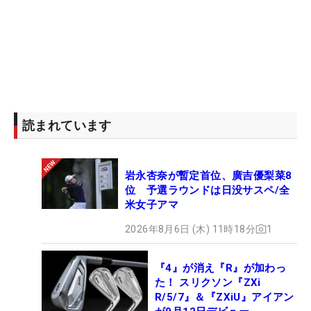
読まれています
岩永杏奈が暫定首位、廣吉優梨菜8
位 予選ラウンドは日没サスペ/全
米女子アマ
2026年8月6日 (木) 11時18分
1
『4』が消え『R』が加わっ
た！ スリクソン『ZXi
R/5/7』＆『ZXiU』アイアン