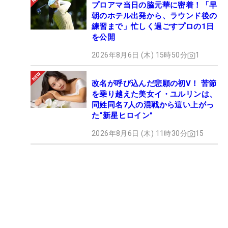
プロアマ当日の脇元華に密着！「早
朝のホテル出発から、ラウンド後の
練習まで」忙しく過ごすプロの1日
を公開
2026年8月6日 (木) 15時50分
1
改名が呼び込んだ悲願の初V！ 苦節
を乗り越えた美女イ・ユルリンは、
同姓同名7人の混戦から這い上がっ
た“新星ヒロイン”
2026年8月6日 (木) 11時30分
15