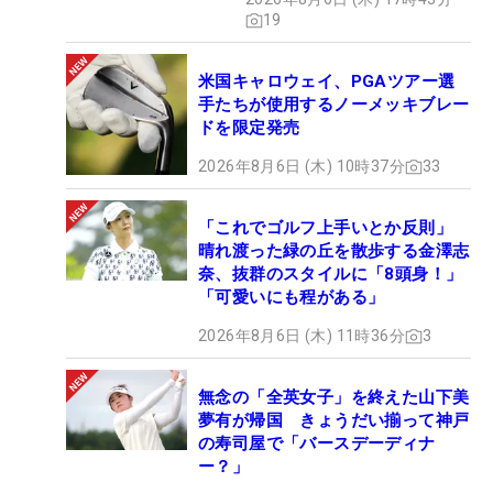
19
米国キャロウェイ、PGAツアー選
手たちが使用するノーメッキブレー
ドを限定発売
2026年8月6日 (木) 10時37分
33
「これでゴルフ上手いとか反則」
晴れ渡った緑の丘を散歩する金澤志
奈、抜群のスタイルに「8頭身！」
「可愛いにも程がある」
2026年8月6日 (木) 11時36分
3
無念の「全英女子」を終えた山下美
夢有が帰国 きょうだい揃って神戸
の寿司屋で「バースデーディナ
ー？」