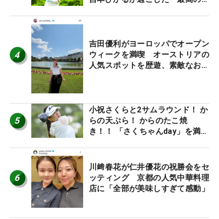
休み！」
吉田優利がヨーロッパでオープン
4
ウィークを満喫 オーストリアの
人気スポットを歴遊、素敵なお土
産もゲット！
小祝さくらと2サムラウンド！ か
5
らの天ぷら！ からのたこ焼
き！！ 「さくちゃんday」を満喫
した吉本ひかるの福岡遠征最終日
川﨑春花が仁井優花の祝勝会をセ
6
ッティング 京都の人気中華料理
店に「全部が美味しすぎて感動」