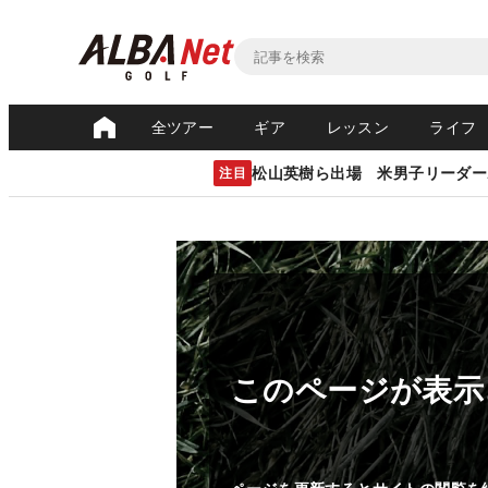
全ツアー
ギア
レッスン
ライフ
松山英樹ら出場 米男子リーダー
注目
このページが表示