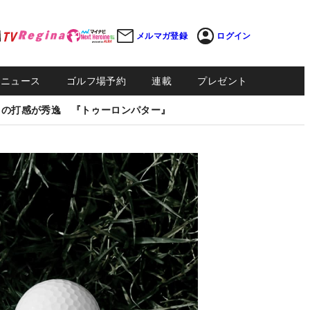
メルマガ登録
ログイン
Sニュース
ゴルフ場予約
連載
プレゼント
しの打感が秀逸 『トゥーロンパター』