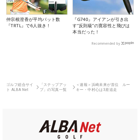
仲宗根澄香が平均パット数
『G740』アイアンが引き出
『TRTL』で6人抜き！
す“反則級”の寛容性と飛びは
本当だった！
Recommended by
ゴルフ総合サイ
「ステップアッ
＜速報＞浜崎未来が首位 ルー
ト ALBA Net
プ」の写真一覧
キー・中村心は3差追走