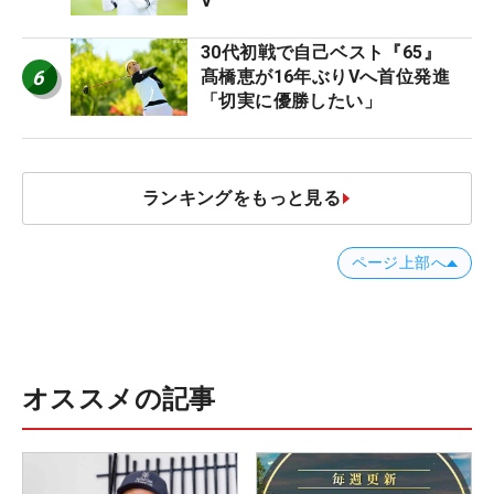
V
30代初戦で自己ベスト『65』
6
髙橋恵が16年ぶりVへ首位発進
「切実に優勝したい」
ランキングをもっと見る
ページ上部へ
オススメの記事