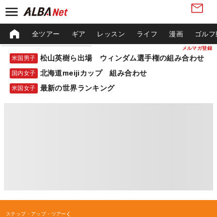
全ツアー
ギア
レッスン
ライフ
漫画
ゴルフ
メルマガ登録
松山英樹ら出場 ウィンダム選手権の組み合わせ
米国男子
北海道meijiカップ 組み合わせ
国内女子
最新の世界ランキング
米国女子
ステップ・アップ・ツアー