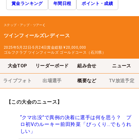
賞金ランキング
年間日程
ポイント・成績
ステップ・アップ・ツアー
ツインフィールズレディース
2025年5月22日-5月24日
賞金総額
¥20,000,000
ゴルフクラブ ツインフィールズ ゴールドコース（石川県）
大会TOP
リーダーボード
組み合せ
ニュース
ライブフォト
出場選手
概要など
TV放送予定
【この大会のニュース】
“クマ出没”で異例の決着に選手は何を思う？ プ
ロ初Vのルーキー前田羚菜「びっくり…でもうれ
しい」