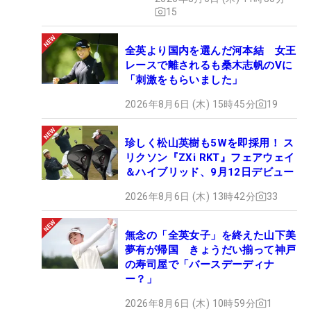
15
全英より国内を選んだ河本結 女王
レースで離されるも桑木志帆のVに
「刺激をもらいました」
2026年8月6日 (木) 15時45分
19
珍しく松山英樹も5Wを即採用！ ス
リクソン『ZXi RKT』フェアウェイ
＆ハイブリッド、9月12日デビュー
2026年8月6日 (木) 13時42分
33
無念の「全英女子」を終えた山下美
夢有が帰国 きょうだい揃って神戸
の寿司屋で「バースデーディナ
ー？」
2026年8月6日 (木) 10時59分
1