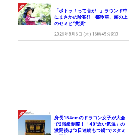
「ボトッ！って音が…」ラウンド中
にまさかの珍客!? 都玲華、頭の上
のセミと“共演”
2026年8月6日 (木) 16時45分
3
身長154cmのドラコン女子が大会
で2階級制覇！「40°近い気温」の
激闘後は“2日連続もつ鍋”でスタミ