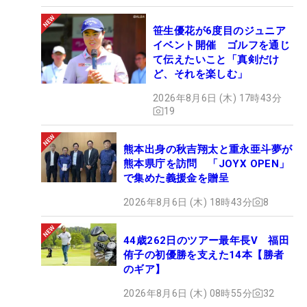
笹生優花が6度目のジュニア
イベント開催 ゴルフを通じ
て伝えたいこと「真剣だけ
ど、それを楽しむ」
2026年8月6日 (木) 17時43分
19
熊本出身の秋吉翔太と重永亜斗夢が
熊本県庁を訪問 「JOYX OPEN」
で集めた義援金を贈呈
2026年8月6日 (木) 18時43分
8
44歳262日のツアー最年長V 福田
侑子の初優勝を支えた14本【勝者
のギア】
2026年8月6日 (木) 08時55分
32