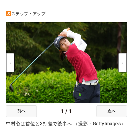
ステップ・アップ
1
/
1
前へ
次へ
中村心は首位と3打差で後半へ （撮影：GettyImages）