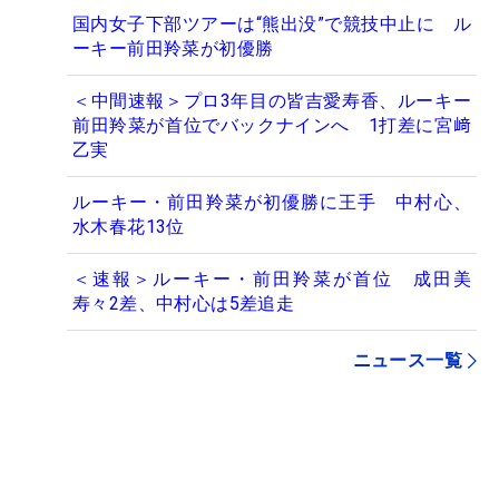
国内女子下部ツアーは“熊出没”で競技中止に ル
ーキー前田羚菜が初優勝
＜中間速報＞プロ3年目の皆吉愛寿香、ルーキー
前田羚菜が首位でバックナインへ 1打差に宮﨑
乙実
ルーキー・前田羚菜が初優勝に王手 中村心、
水木春花13位
＜速報＞ルーキー・前田羚菜が首位 成田美
寿々2差、中村心は5差追走
ニュース一覧