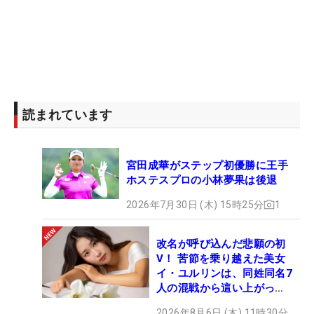
読まれています
宮田成華がステップ初優勝に王手
ホステスプロの小林夢果は後退
2026年7月30日 (木) 15時25分
1
改名が呼び込んだ悲願の初
V！ 苦節を乗り越えた美女
イ・ユルリンは、同姓同名7
人の混戦から這い上がっ
た“新星ヒロイン”
2026年8月6日 (木) 11時30分