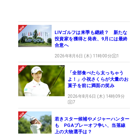
LIVゴルフは来季も継続？ 新たな
投資家を獲得と発表、9月には最終
合意へ
2026年8月6日 (木) 11時00分
1
「全部食べたら太っちゃう
よ！」小祝さくらが大量のお
菓子を前に満面の笑み
2026年8月6日 (木) 14時09分
7
若きスター候補やメジャーハンター
も PGAプレーオフ争い、当落線
上の大物選手は？