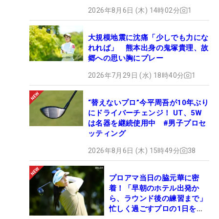
2026年8月6日 (木) 14時02分
1
大規模地震に沈痛「少しでも力にな
れれば」 熊本出身の鬼塚貴理、故
郷への思い胸にプレー
2026年7月29日 (水) 18時40分
1
“替えないプロ”今平周吾が10年ぶり
にドライバーチェンジ！ UT、5W
は名器を継続使用中 #男子プロセ
ッティング
2026年8月6日 (木) 15時49分
38
プロアマ当日の脇元華に密
着！「早朝のホテル出発か
ら、ラウンド後の練習まで」
忙しく過ごすプロの1日を公
開