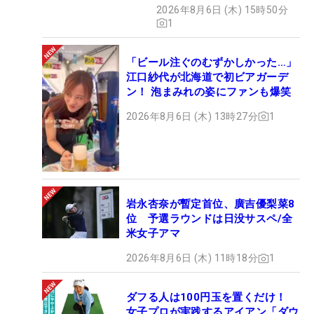
2026年8月6日 (木) 15時50分
1
「ビール注ぐのむずかしかった…」
江口紗代が北海道で初ビアガーデ
ン！ 泡まみれの姿にファンも爆笑
2026年8月6日 (木) 13時27分
1
岩永杏奈が暫定首位、廣吉優梨菜8
位 予選ラウンドは日没サスペ/全
米女子アマ
2026年8月6日 (木) 11時18分
1
ダフる人は100円玉を置くだけ！
女子プロが実践するアイアン「ダウ