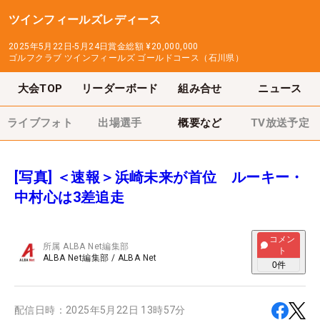
ツインフィールズレディース
2025年5月22日-5月24日
賞金総額
¥20,000,000
ゴルフクラブ ツインフィールズ ゴールドコース（石川県）
大会TOP
リーダーボード
組み合せ
ニュース
ライブフォト
出場選手
概要など
TV放送予定
[写真] ＜速報＞浜崎未来が首位 ルーキー・
中村心は3差追走
コメン
所属
ALBA Net編集部
ト
ALBA Net編集部
/
ALBA Net
0
件
配信日時：
2025年5月22日 13時57分