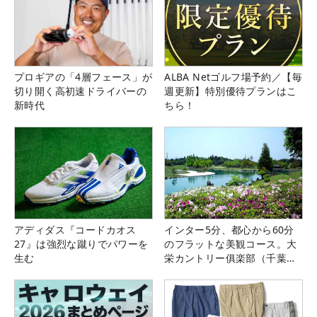
プロギアの「4層フェース」が
ALBA Netゴルフ場予約／【毎
切り開く高初速ドライバーの
週更新】特別優待プランはこ
新時代
ちら！
アディダス『コードカオス
インター5分、都心から60分
27』は強烈な蹴りでパワーを
のフラットな美観コース。大
生む
栄カントリー俱楽部（千葉
県）