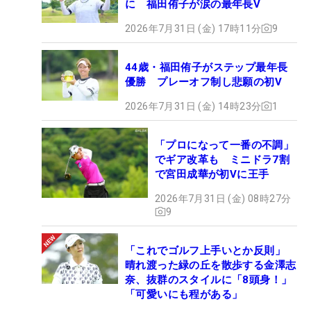
に 福田侑子が涙の最年長V
2026年7月31日 (金) 17時11分
9
44歳・福田侑子がステップ最年長
優勝 プレーオフ制し悲願の初V
2026年7月31日 (金) 14時23分
1
「プロになって一番の不調」
でギア改革も ミニドラ7割
で宮田成華が初Vに王手
2026年7月31日 (金) 08時27分
9
「これでゴルフ上手いとか反則」
晴れ渡った緑の丘を散歩する金澤志
奈、抜群のスタイルに「8頭身！」
「可愛いにも程がある」