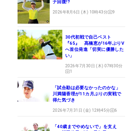
ナ回復!?
2026年8月6日 (木) 10時43分
9
30代初戦で自己ベスト
『65』 髙橋恵が16年ぶりV
へ首位発進「切実に優勝した
い」
2026年7月30日 (木) 07時30分
1
「試合勘は必要なかったのかな」
川満陽香理が11カ月ぶりの実戦で
得た気づき
2026年7月31日 (金) 12時45分
6
「40歳までやめないで」を支え