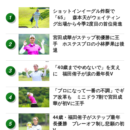
ショットインイーグル炸裂で
1
「65」 森本天がウェイティン
グ出場から今季2度目の首位発進
宮田成華がステップ初優勝に王
2
手 ホステスプロの小林夢果は後
退
「40歳までやめないで」を支え
3
に 福田侑子が涙の最年長V
「プロになって一番の不調」でギ
4
ア改革も ミニドラ7割で宮田成
華が初Vに王手
44歳・福田侑子がステップ最年
5
長優勝 プレーオフ制し悲願の初