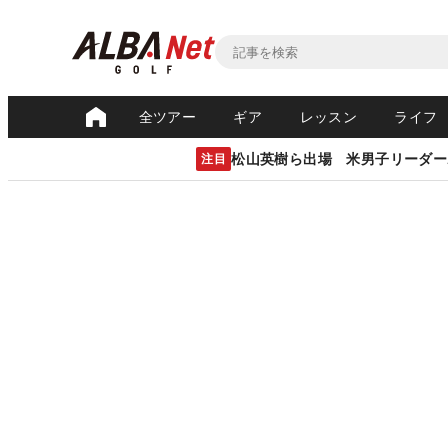
全ツアー
ギア
レッスン
ライフ
松山英樹ら出場 米男子リーダー
注目