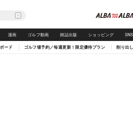
漫画
ゴルフ動画
雑誌出版
ショッピング
SN
ボード
ゴルフ場予約／毎週更新！限定優待プラン
削り出