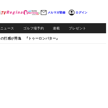
メルマガ登録
ログイン
Sニュース
ゴルフ場予約
連載
プレゼント
しの打感が秀逸 『トゥーロンパター』