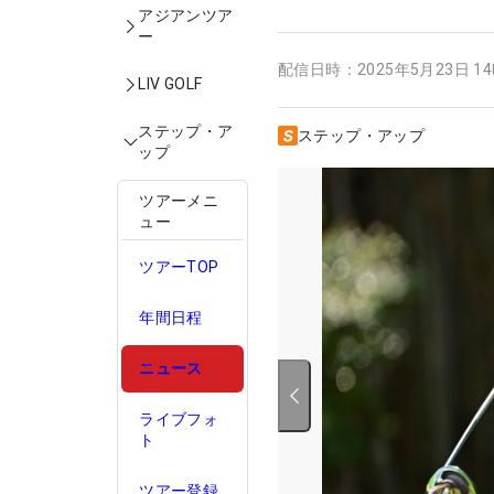
アジアンツア
ー
配信日時：
2025年5月23日 1
LIV GOLF
ステップ・ア
ステップ・アップ
ップ
ツアーメニ
ュー
ツアーTOP
年間日程
ニュース
ライブフォ
ト
ツアー登録