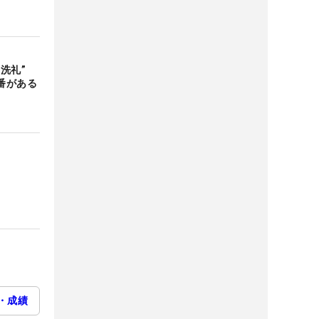
“洗礼”
番がある
・成績