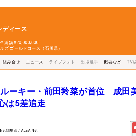
レディース
金総額
¥20,000,000
ールズ ゴールドコース（石川県）
組み合せ
ニュース
ライブフォト
出場選手
概要など
TV
報＞ルーキー・前田羚菜が首位 成田
心は5差追走
 Net編集部
/
ALBA Net