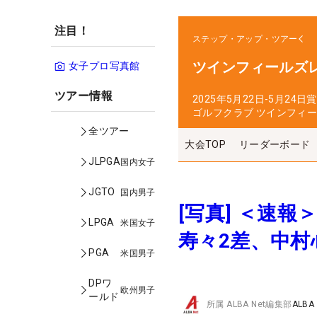
注目！
ステップ・アップ・ツアー
ツインフィールズ
女子プロ写真館
ツアー情報
2025年5月22日-5月24日
賞
ゴルフクラブ ツインフィ
全ツアー
大会TOP
リーダーボード
JLPGA
国内女子
JGTO
国内男子
[写真] ＜速
LPGA
米国女子
寿々2差、中村
PGA
米国男子
DPワ
欧州男子
ールド
所属
ALBA Net編集部
ALBA