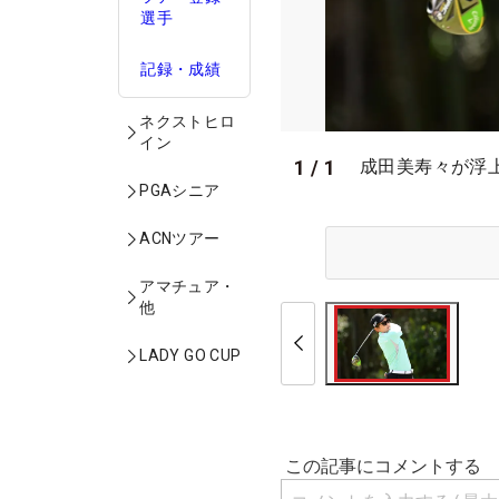
選手
記録・成績
ネクストヒロ
イン
1
/
1
成田美寿々が浮上（写
PGAシニア
ACNツアー
アマチュア・
他
LADY GO CUP