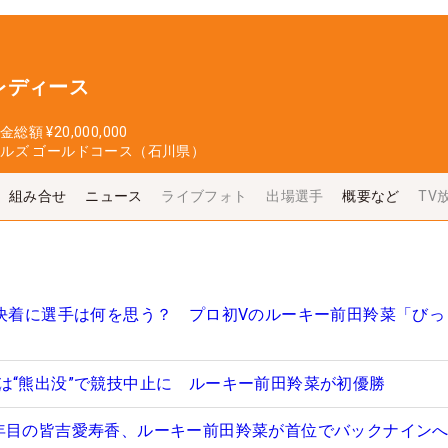
レディース
金総額
¥20,000,000
ールズ ゴールドコース（石川県）
組み合せ
ニュース
ライブフォト
出場選手
概要など
TV
の決着に選手は何を思う？ プロ初Vのルーキー前田羚菜「びっ
は“熊出没”で競技中止に ルーキー前田羚菜が初優勝
年目の皆吉愛寿香、ルーキー前田羚菜が首位でバックナインへ